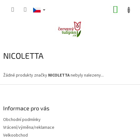
Přejít
NÁKUP
na
obsah
KOŠÍK
NICOLETTA
Žádné produkty značky
NICOLETTA
nebyly nalezeny...
Z
á
p
a
Informace pro vás
t
Obchodní podmínky
í
Vrácení/výměna/reklamace
Velkoobchod