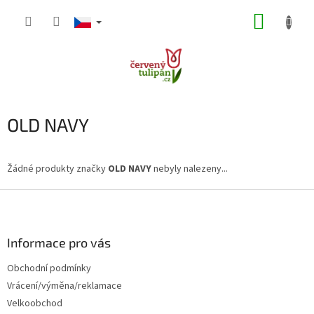
Přejít
NÁKUP
na
obsah
KOŠÍK
OLD NAVY
Žádné produkty značky
OLD NAVY
nebyly nalezeny...
Z
á
p
a
Informace pro vás
t
Obchodní podmínky
í
Vrácení/výměna/reklamace
Velkoobchod