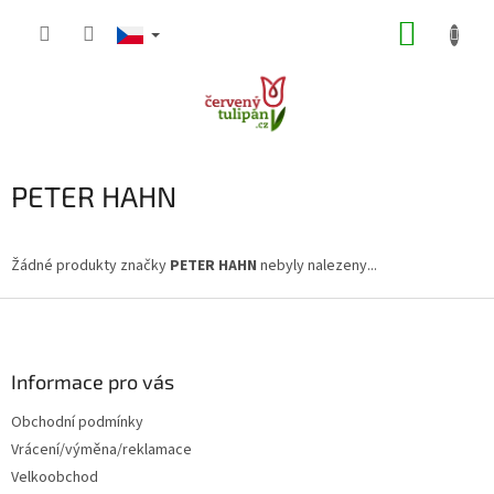
Přejít
NÁKUP
na
obsah
KOŠÍK
PETER HAHN
Žádné produkty značky
PETER HAHN
nebyly nalezeny...
Z
á
p
a
Informace pro vás
t
Obchodní podmínky
í
Vrácení/výměna/reklamace
Velkoobchod