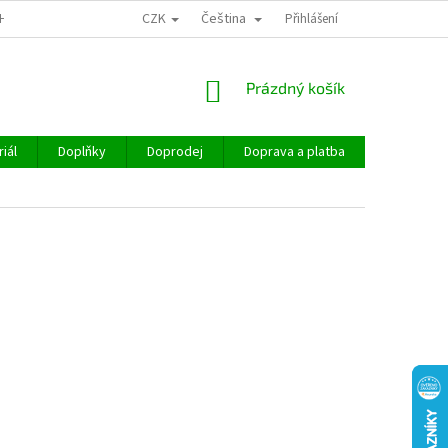
CZK
Čeština
CHOD
Přihlášení
NÁKUPNÍ
Prázdný košík
KOŠÍK
iál
Doplňky
Doprodej
Doprava a platba
Hodnocen