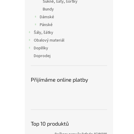
Sukně, šaty, šortky
Bundy
Dámské
Pánské
Šály, šátky
Obalový materiál
Doplňky
Doprodej
Přijímáme online platby
Top 10 produktů