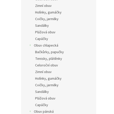
n
Zimní obuv
e
Holínky, gumáčky
l
Cvičky, jarmilky
Sandálky
Plážová obuv
Capáčky
Obuv chlapecká
Bačkůrky, papučky
Tenisky, plátěnky
Celoroční obuv
Zimní obuv
Holínky, gumáčky
Cvičky, jarmilky
Sandálky
Plážová obuv
Capáčky
Obuv pánská