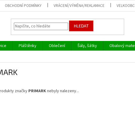
OBCHODNÍ PODMÍNKY
VRÁCENÍ/VÝMĚNA/REKLAMACE
VELKOOB
HLEDAT
vice
Pláštěnky
Oblečení
Šály, šátky
Obalový mater
MARK
rodukty značky
PRIMARK
nebyly nalezeny...