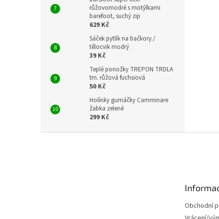
růžovomodré s motýlkami
barefoot, suchý zip
629 Kč
Sáček pytlík na bačkory /
tělocvik modrý
39 Kč
Teplé ponožky TREPON TRDLA
tm. růžová fuchsiová
50 Kč
Holínky gumáčky Camminare
žabka zelené
299 Kč
Z
á
p
a
t
Informac
í
Obchodní 
Vrácení/vý