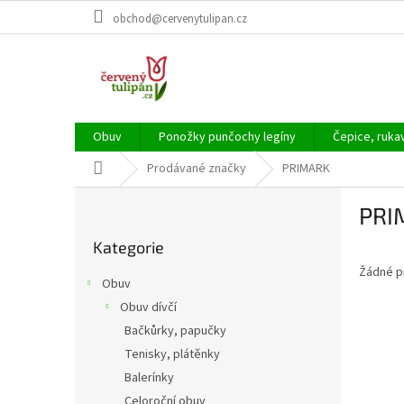
Přejít
obchod@cervenytulipan.cz
na
obsah
Obuv
Ponožky punčochy legíny
Čepice, ruka
Domů
Prodávané značky
PRIMARK
P
PRI
o
Přeskočit
s
Kategorie
kategorie
t
Žádné p
r
Obuv
a
Obuv dívčí
n
Bačkůrky, papučky
n
í
Tenisky, plátěnky
p
Balerínky
a
Celoroční obuv