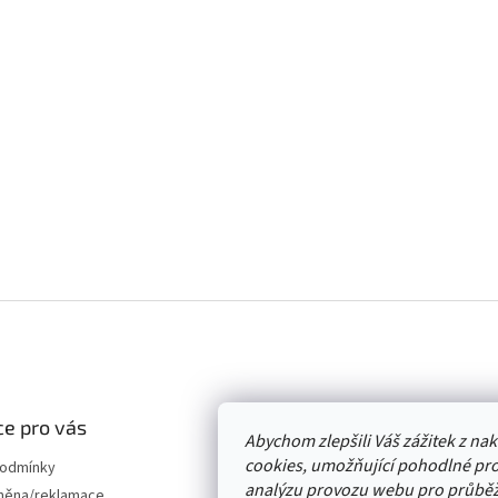
e pro vás
Abychom zlepšili Váš zážitek z n
cookies, umožňující pohodlné pro
podmínky
analýzu provozu webu pro průběž
měna/reklamace