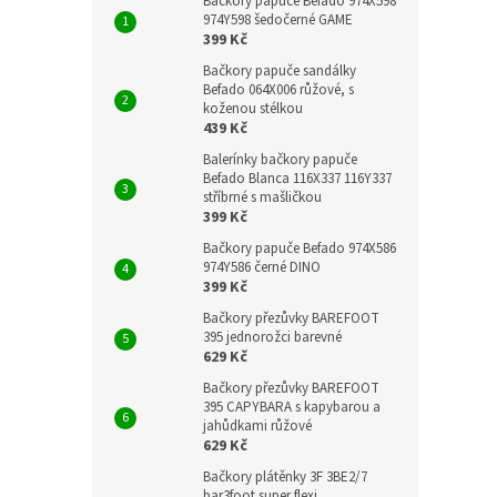
Bačkory papuče Befado 974X598
974Y598 šedočerné GAME
399 Kč
Bačkory papuče sandálky
Befado 064X006 růžové, s
koženou stélkou
439 Kč
Balerínky bačkory papuče
Befado Blanca 116X337 116Y337
stříbrné s mašličkou
399 Kč
Bačkory papuče Befado 974X586
974Y586 černé DINO
399 Kč
Bačkory přezůvky BAREFOOT
395 jednorožci barevné
629 Kč
Bačkory přezůvky BAREFOOT
395 CAPYBARA s kapybarou a
jahůdkami růžové
629 Kč
Bačkory plátěnky 3F 3BE2/7
bar3foot super flexi