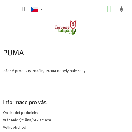
Přejít
NÁKUP
na
obsah
KOŠÍK
PUMA
Žádné produkty značky
PUMA
nebyly nalezeny...
Z
á
p
a
Informace pro vás
t
Obchodní podmínky
í
Vrácení/výměna/reklamace
Velkoobchod