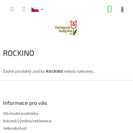
Přejít
NÁKUP
na
obsah
KOŠÍK
ROCKINO
Žádné produkty značky
ROCKINO
nebyly nalezeny...
Z
á
p
a
Informace pro vás
t
Obchodní podmínky
í
Vrácení/výměna/reklamace
Velkoobchod