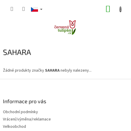
Přejít
NÁKUP
na
obsah
KOŠÍK
SAHARA
Žádné produkty značky
SAHARA
nebyly nalezeny...
Z
á
p
a
Informace pro vás
t
Obchodní podmínky
í
Vrácení/výměna/reklamace
Velkoobchod