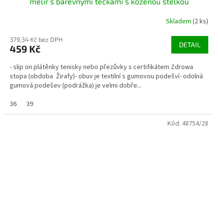
melír s barevnými tečkami s koženou stélkou
Skladem
(2 ks)
379,34 Kč bez DPH
DETAIL
459 Kč
- slip on plátěnky tenisky nebo přezůvky s certifikátem Zdrowa
stopa (obdoba Žirafy)- obuv je textilní s gumovou podešví- odolná
gumová podešev (podrážka) je velmi dobře...
36
39
Kód:
48754/28