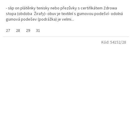
- slip on plátěnky tenisky nebo přezůvky s certifikátem Zdrowa
stopa (obdoba Žirafy)- obuv je textilní s gumovou podešví- odolná
gumová podešev (podrážka) je velmi...
27
28
29
31
Kód:
54152/28