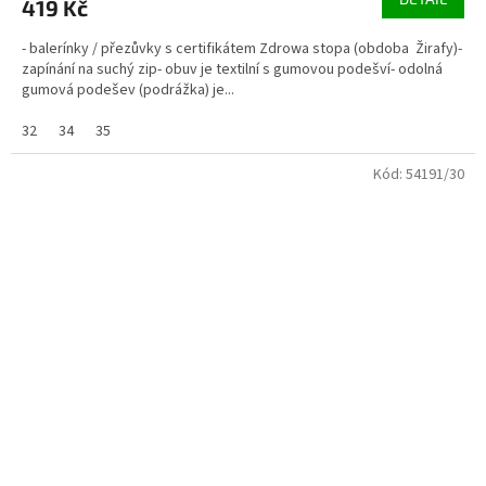
419 Kč
- balerínky / přezůvky s certifikátem Zdrowa stopa (obdoba Žirafy)-
zapínání na suchý zip- obuv je textilní s gumovou podešví- odolná
gumová podešev (podrážka) je...
32
34
35
Kód:
54191/30