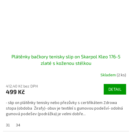
Plátěnky bačkory tenisky slip on Skarpol Kleo 176-5
zlaté s koženou stélkou
Skladem
(2 ks)
412,40 Kč bez DPH
DETAIL
499 Kč
- slip on plátěnky tenisky nebo přezůvky s certifikátem Zdrowa
stopa (obdoba Žirafy)- obuv je textilní s gumovou podešví- odolná
gumová podešev (podrážka) je velmi dobře...
31
34