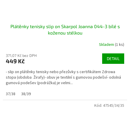
Plátěnky tenisky slip on Skarpol Joanna 044-3 bílé s
koženou stélkou
Skladem
(1 ks)
371,07 Kč bez DPH
DETAIL
449 Kč
- slip on plátěnky tenisky nebo přezůvky s certifikátem Zdrowa
stopa (obdoba Žirafy)- obuv je textilní s gumovou podešví- odolná
gumová podešev (podrážka) je velmi...
37/38
38/39
Kód:
47545/34/35