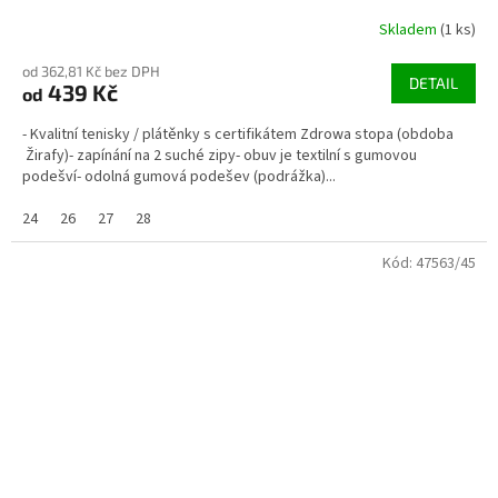
Skladem
(1 ks)
od 362,81 Kč bez DPH
DETAIL
439 Kč
od
- Kvalitní tenisky / plátěnky s certifikátem Zdrowa stopa (obdoba
Žirafy)- zapínání na 2 suché zipy- obuv je textilní s gumovou
podešví- odolná gumová podešev (podrážka)...
24
26
27
28
Kód:
47563/45