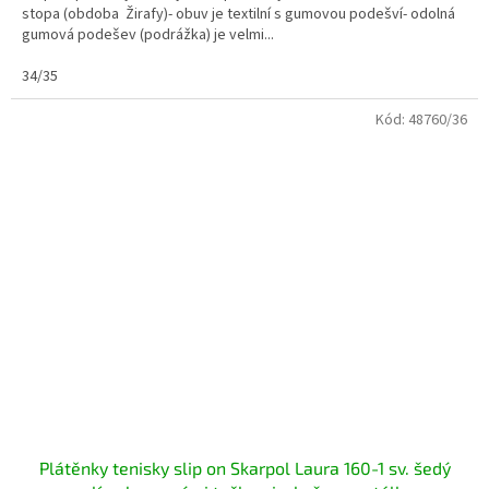
stopa (obdoba Žirafy)- obuv je textilní s gumovou podešví- odolná
gumová podešev (podrážka) je velmi...
34/35
Kód:
48760/36
Plátěnky tenisky slip on Skarpol Laura 160-1 sv. šedý