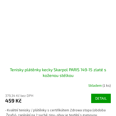
Tenisky plátěnky kecky Skarpol PARIS 149-15 zlaté s
koženou stélkou
Skladem
(1 ks)
379,34 Kč bez DPH
DETAIL
459 Kč
- Kvalitní tenisky / plátěnky s certifikátem Zdrowa stopa (obdoba
Žirafy)- zapínání na 2 suché zipy- obuv je textilní s gumovou