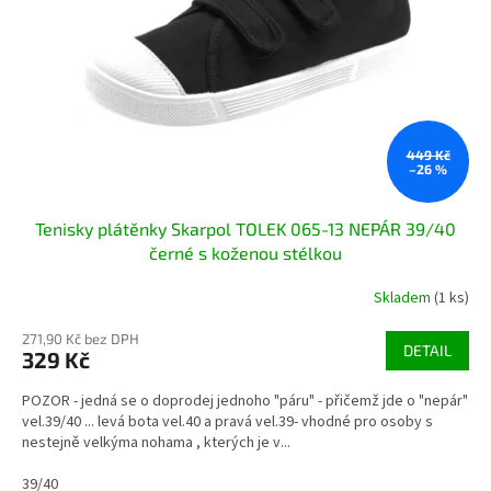
r
u
o
k
d
t
u
ů
k
t
ů
449 Kč
–26 %
Tenisky plátěnky Skarpol TOLEK 065-13 NEPÁR 39/40
černé s koženou stélkou
Skladem
(1 ks)
271,90 Kč bez DPH
DETAIL
329 Kč
POZOR - jedná se o doprodej jednoho "páru" - přičemž jde o "nepár"
vel.39/40 ... levá bota vel.40 a pravá vel.39- vhodné pro osoby s
nestejně velkýma nohama , kterých je v...
39/40