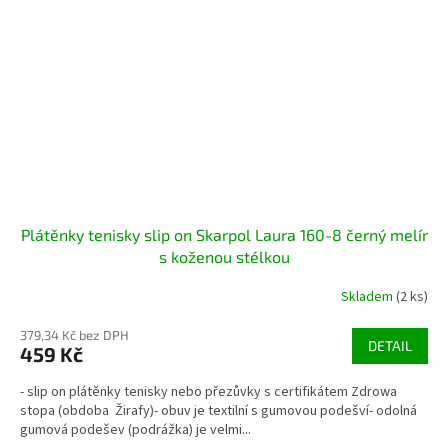
Plátěnky tenisky slip on Skarpol Laura 160-8 černý melír
s koženou stélkou
Skladem
(2 ks)
379,34 Kč bez DPH
DETAIL
459 Kč
- slip on plátěnky tenisky nebo přezůvky s certifikátem Zdrowa
stopa (obdoba Žirafy)- obuv je textilní s gumovou podešví- odolná
gumová podešev (podrážka) je velmi...