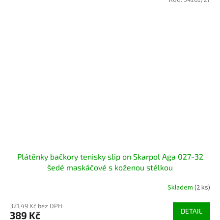
Kód:
54161/27
Plátěnky bačkory tenisky slip on Skarpol Aga 027-32
šedé maskáčové s koženou stélkou
Skladem
(2 ks)
321,49 Kč bez DPH
DETAIL
389 Kč