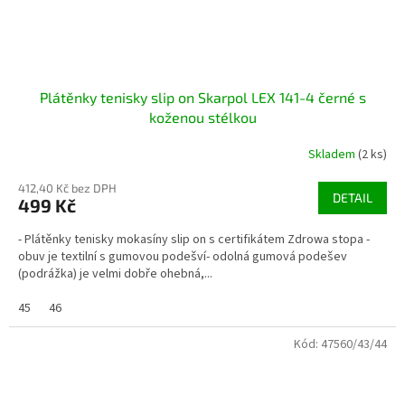
Plátěnky tenisky slip on Skarpol LEX 141-4 černé s
koženou stélkou
Skladem
(2 ks)
412,40 Kč bez DPH
DETAIL
499 Kč
- Plátěnky tenisky mokasíny slip on s certifikátem Zdrowa stopa -
obuv je textilní s gumovou podešví- odolná gumová podešev
(podrážka) je velmi dobře ohebná,...
45
46
Kód:
47560/43/44