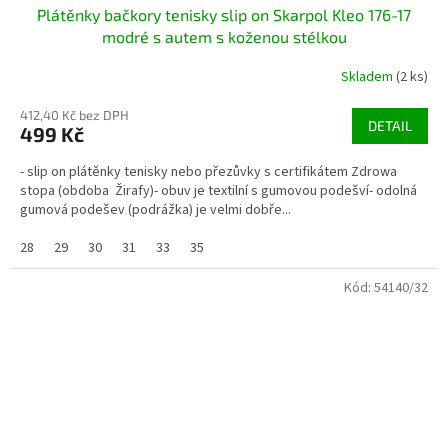
Plátěnky bačkory tenisky slip on Skarpol Kleo 176-17
modré s autem s koženou stélkou
Skladem
(2 ks)
412,40 Kč bez DPH
DETAIL
499 Kč
- slip on plátěnky tenisky nebo přezůvky s certifikátem Zdrowa
stopa (obdoba Žirafy)- obuv je textilní s gumovou podešví- odolná
gumová podešev (podrážka) je velmi dobře...
28
29
30
31
33
35
Kód:
54140/32