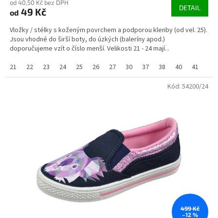
od 40,50 Kč bez DPH
DETAIL
49 Kč
od
Vložky / stélky s koženým povrchem a podporou klenby (od vel. 25).
Jsou vhodné do širší boty, do úzkých (baleríny apod.)
doporučujeme vzít o číslo menší. Velikosti 21 - 24 mají...
21
22
23
24
25
26
27
30
37
38
40
41
42
Kód:
54200/24
499 Kč
–12 %