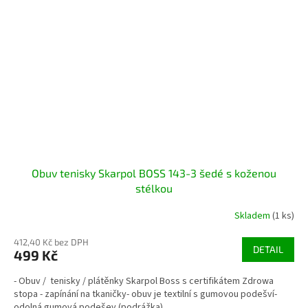
Obuv tenisky Skarpol BOSS 143-3 šedé s koženou
stélkou
Skladem
(1 ks)
412,40 Kč bez DPH
DETAIL
499 Kč
- Obuv / tenisky / plátěnky Skarpol Boss s certifikátem Zdrowa
stopa - zapínání na tkaničky- obuv je textilní s gumovou podešví-
odolná gumová podešev (podrážka)...