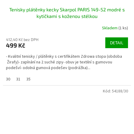
Tenisky plátěnky kecky Skarpol PARIS 149-52 modré s
kytičkami s koženou stélkou
Skladem
(1 ks)
412,40 Kč bez DPH
DETAIL
499 Kč
- Kvalitní tenisky / plátěnky s certifikátem Zdrowa stopa (obdoba
Žirafy)- zapínání na 2 suché zipy- obuv je textilní s gumovou
podešví- odolná gumová podešev (podrážka)...
30
31
35
Kód:
54188/30