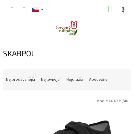
Přejít
NÁKUP
na
obsah
KOŠÍK
SKARPOL
Ř
a
Nejprodávanější
Nejlevnější
Nejdražší
Abecedně
z
e
V
n
Kód:
57407/39/40
ý
í
p
p
i
r
s
o
p
d