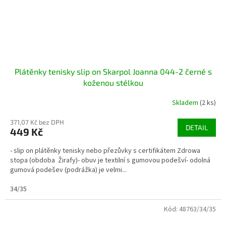
Plátěnky tenisky slip on Skarpol Joanna 044-2 černé s
koženou stélkou
Skladem
(2 ks)
371,07 Kč bez DPH
DETAIL
449 Kč
- slip on plátěnky tenisky nebo přezůvky s certifikátem Zdrowa
stopa (obdoba Žirafy)- obuv je textilní s gumovou podešví- odolná
gumová podešev (podrážka) je velmi...
34/35
Kód:
48763/34/35