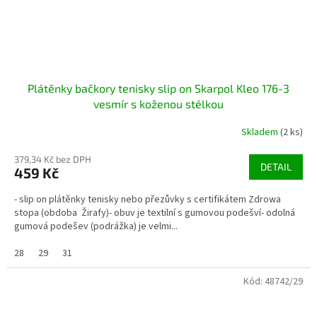
Plátěnky bačkory tenisky slip on Skarpol Kleo 176-3
vesmír s koženou stélkou
Skladem
(2 ks)
379,34 Kč bez DPH
DETAIL
459 Kč
- slip on plátěnky tenisky nebo přezůvky s certifikátem Zdrowa
stopa (obdoba Žirafy)- obuv je textilní s gumovou podešví- odolná
gumová podešev (podrážka) je velmi...
28
29
31
Kód:
48742/29