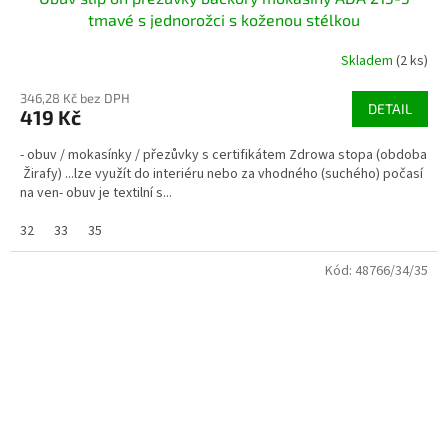
tmavé s jednorožci s koženou stélkou
Skladem
(2 ks)
346,28 Kč bez DPH
DETAIL
419 Kč
- obuv / mokasínky / přezůvky s certifikátem Zdrowa stopa (obdoba
Žirafy) ...lze využít do interiéru nebo za vhodného (suchého) počasí
na ven- obuv je textilní s...
32
33
35
Kód:
48766/34/35