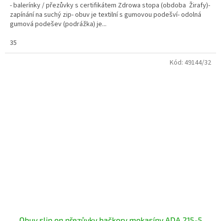
- balerínky / přezůvky s certifikátem Zdrowa stopa (obdoba Žirafy)-
zapínání na suchý zip- obuv je textilní s gumovou podešví- odolná
gumová podešev (podrážka) je...
35
Kód:
49144/32
Obuv slip on přezůvky bačkory mokasíny ADA 215-5