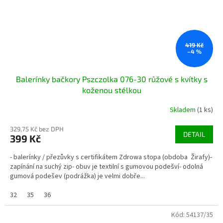
419 Kč
–4 %
Balerínky bačkory Pszczolka 076-30 růžové s kvítky s
koženou stélkou
Skladem
(1 ks)
329,75 Kč bez DPH
DETAIL
399 Kč
- balerínky / přezůvky s certifikátem Zdrowa stopa (obdoba Žirafy)-
zapínání na suchý zip- obuv je textilní s gumovou podešví- odolná
gumová podešev (podrážka) je velmi dobře...
32
35
36
Kód:
54137/35