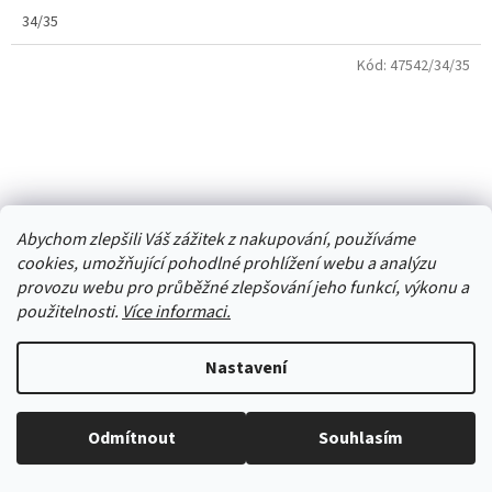
34/35
Kód:
47542/34/35
Abychom zlepšili Váš zážitek z nakupování, používáme
cookies, umožňující pohodlné prohlížení webu a analýzu
provozu webu pro průběžné zlepšování jeho funkcí, výkonu a
použitelnosti.
Více informaci.
Nastavení
Plátěnky tenisky slip on Skarpol Laura 160-9 šedý melír
Odmítnout
Souhlasím
s koženou stélkou
Vše skladem, zboží odesíláme každý pracovní den.
Skladem
(2 ks)