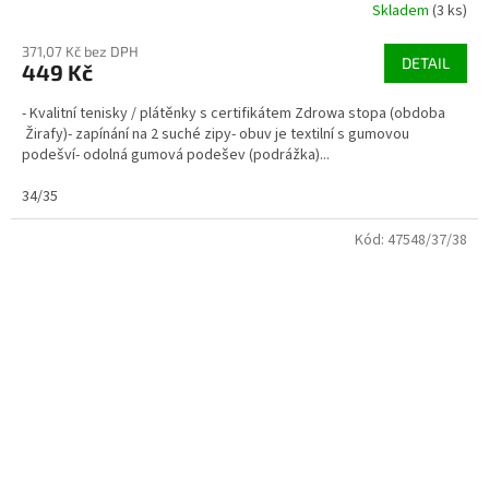
Skladem
(3 ks)
371,07 Kč bez DPH
DETAIL
449 Kč
- Kvalitní tenisky / plátěnky s certifikátem Zdrowa stopa (obdoba
Žirafy)- zapínání na 2 suché zipy- obuv je textilní s gumovou
podešví- odolná gumová podešev (podrážka)...
34/35
Kód:
47548/37/38