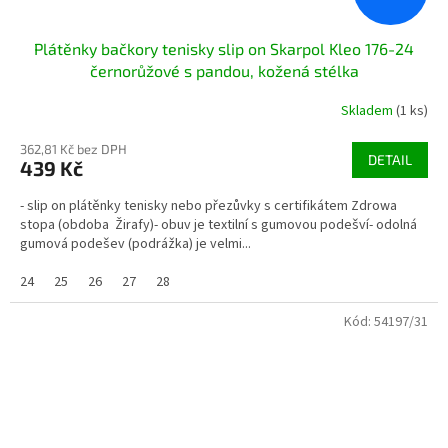
Plátěnky bačkory tenisky slip on Skarpol Kleo 176-24
černorůžové s pandou, kožená stélka
Skladem
(1 ks)
362,81 Kč bez DPH
DETAIL
439 Kč
- slip on plátěnky tenisky nebo přezůvky s certifikátem Zdrowa
stopa (obdoba Žirafy)- obuv je textilní s gumovou podešví- odolná
gumová podešev (podrážka) je velmi...
24
25
26
27
28
Kód:
54197/31