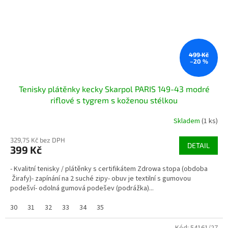
499 Kč
–20 %
Tenisky plátěnky kecky Skarpol PARIS 149-43 modré
riflové s tygrem s koženou stélkou
Skladem
(1 ks)
329,75 Kč bez DPH
DETAIL
399 Kč
- Kvalitní tenisky / plátěnky s certifikátem Zdrowa stopa (obdoba
Žirafy)- zapínání na 2 suché zipy- obuv je textilní s gumovou
podešví- odolná gumová podešev (podrážka)...
30
31
32
33
34
35