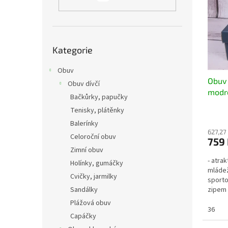
i
r
n
s
o
e
p
d
l
r
u
Přeskočit
o
k
Kategorie
kategorie
d
t
u
Obuv
ů
Obuv 
k
Obuv dívčí
modr
t
Bačkůrky, papučky
obou
ů
Tenisky, plátěnky
Balerínky
627,27
Celoroční obuv
759
Zimní obuv
- atra
Holínky, gumáčky
mládež
Cvičky, jarmilky
sporto
Sandálky
zipem 
zavazo
Plážová obuv
36
Capáčky