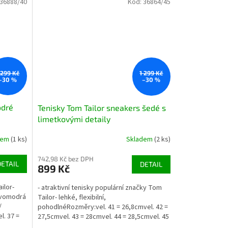
36888/40
Kód:
36864/45
 299 Kč
1 299 Kč
–30 %
–30 %
odré
Tenisky Tom Tailor sneakers šedé s
limetkovými detaily
dem
(1 ks)
Skladem
(2 ks)
742,98 Kč bez DPH
DETAIL
DETAIL
899 Kč
ilor-
- atraktivní tenisky populární značky Tom
avomodrá
Tailor- lehké, flexibilní,
/
pohodlnéRozměry:vel. 41 = 26,8cmvel. 42 =
l. 37 =
27,5cmvel. 43 = 28cmvel. 44 = 28,5cmvel. 45
= 30cmvel. 46 = 30,5cm