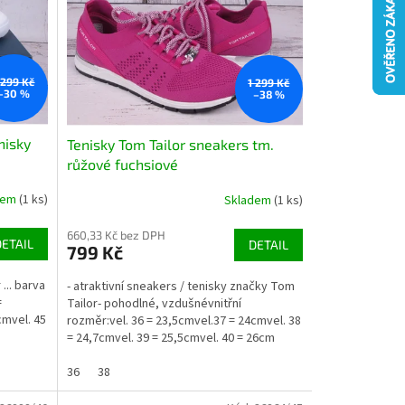
 299 Kč
1 299 Kč
–30 %
–38 %
nisky
Tenisky Tom Tailor sneakers tm.
růžové fuchsiové
dem
(1 ks)
Skladem
(1 ks)
660,33 Kč bez DPH
DETAIL
DETAIL
799 Kč
... barva
- atraktivní sneakers / tenisky značky Tom
=
Tailor- pohodlné, vzdušnévnitřní
cmvel. 45
rozměr:vel. 36 = 23,5cmvel.37 = 24cmvel. 38
= 24,7cmvel. 39 = 25,5cmvel. 40 = 26cm
1172001
36
38