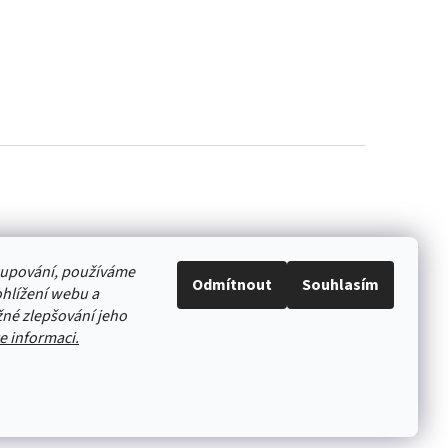
akupování, používáme
Odmítnout
Souhlasím
hlížení webu a
né zlepšování jeho
e informaci.
Vytvořil Shoptet