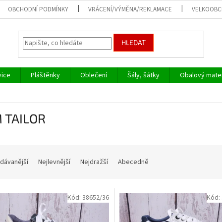
OBCHODNÍ PODMÍNKY
VRÁCENÍ/VÝMĚNA/REKLAMACE
VELKOOB
HLEDAT
vice
Pláštěnky
Oblečení
Šály, šátky
Obalový mater
 TAILOR
dávanější
Nejlevnější
Nejdražší
Abecedně
Kód:
38652/36
Kód: