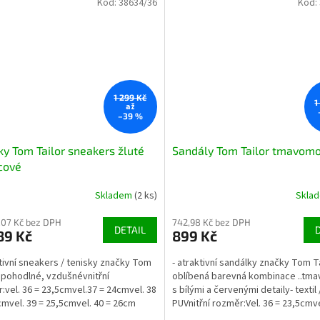
Kód:
38634/36
Kód:
1 299 Kč
1
až
–39 %
ky Tom Tailor sneakers žluté
Sandály Tom Tailor tmavom
cové
Skladem
(2 ks)
Skla
,07 Kč bez DPH
742,98 Kč bez DPH
DETAIL
89 Kč
899 Kč
ktivní sneakers / tenisky značky Tom
- atraktivní sandálky značky Tom Ta
- pohodlné, vzdušnévnitřní
oblíbená barevná kombinace ..tm
:vel. 36 = 23,5cmvel.37 = 24cmvel. 38
s bílými a červenými detaily- textil 
cmvel. 39 = 25,5cmvel. 40 = 26cm
PUVnitřní rozměr:Vel. 36 = 23,5cmve
01
24cmvel. 38 =...