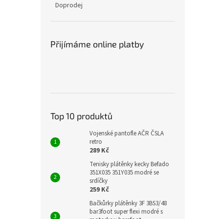
Doprodej
Přijímáme online platby
Top 10 produktů
Vojenské pantofle AČR ČSLA
retro
289 Kč
Tenisky plátěnky kecky Befado
351X035 351Y035 modré se
srdíčky
259 Kč
Bačkůrky plátěnky 3F 3BS3/48
bar3foot super flexi modré s