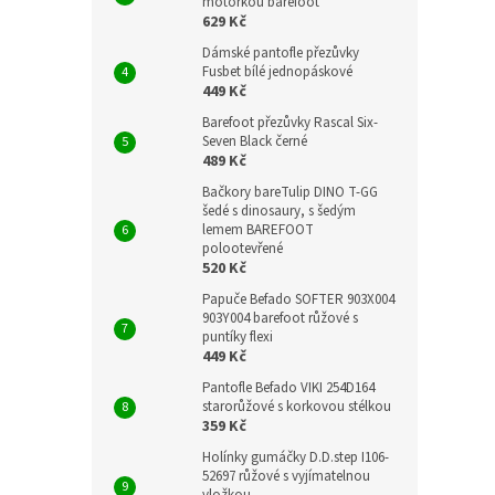
motorkou barefoot
629 Kč
Dámské pantofle přezůvky
Fusbet bílé jednopáskové
449 Kč
Barefoot přezůvky Rascal Six-
Seven Black černé
489 Kč
Bačkory bareTulip DINO T-GG
šedé s dinosaury, s šedým
lemem BAREFOOT
polootevřené
520 Kč
Papuče Befado SOFTER 903X004
903Y004 barefoot růžové s
puntíky flexi
449 Kč
Pantofle Befado VIKI 254D164
starorůžové s korkovou stélkou
359 Kč
Holínky gumáčky D.D.step I106-
52697 růžové s vyjímatelnou
vložkou