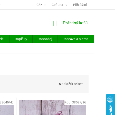
CZK
Čeština
CHOD
Přihlášení
NÁKUPNÍ
Prázdný košík
KOŠÍK
iál
Doplňky
Doprodej
Doprava a platba
Hodnocen
6
položek celkem
38646/45
Kód:
38637/36