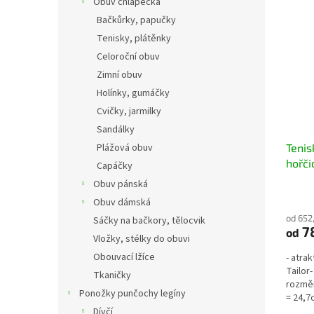
Obuv chlapecká
Bačkůrky, papučky
Tenisky, plátěnky
Celoroční obuv
Zimní obuv
Holínky, gumáčky
Cvičky, jarmilky
Sandálky
Plážová obuv
Tenis
hořči
Capáčky
Obuv pánská
Obuv dámská
od 652
Sáčky na bačkory, tělocvik
7
od
Vložky, stélky do obuvi
Obouvací lžíce
- atra
Tailor
Tkaničky
rozměr
Ponožky punčochy legíny
= 24,7
11720
Dívčí