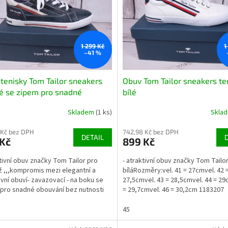
1 299 Kč
1
–41 %
tenisky Tom Tailor sneakers
Obuv Tom Tailor sneakers te
é se zipem pro snadné
bílé
vání
Skladem
(1 ks)
Skla
 Kč bez DPH
742,98 Kč bez DPH
DETAIL
 Kč
899 Kč
ktivní obuv značky Tom Tailor pro
- atraktivní obuv značky Tom Tailor 
 ,,,kompromis mezi elegantní a
bíláRozměry:vel. 41 = 27cmvel. 42 
vní obuví- zavazovací - na boku se
27,5cmvel. 43 = 28,5cmvel. 44 = 29
pro snadné obouvání bez nutnosti
= 29,7cmvel. 46 = 30,2cm 1183207
vání tkaniček-...
45