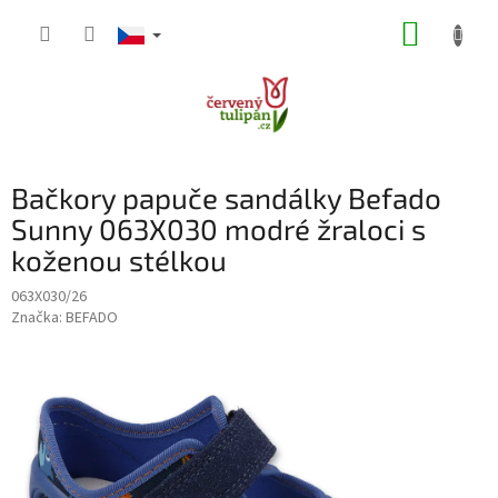
Přejít
NÁKUP
na
obsah
KOŠÍK
Bačkory papuče sandálky Befado
Sunny 063X030 modré žraloci s
koženou stélkou
063X030/26
Značka:
BEFADO