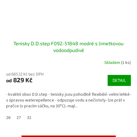
Tenisky D.D.step F092-51848 modré s limetkovou
vodoodpudivé
Skladem
(1 ks)
od 685,12 Kč bez DPH
829 Kč
od
DETAIL
- kvalitní obuv D.D.step - tenisky jsou pohodlně flexibilní- velmi lehké-
s úpravou waterepellence - odpuzuje vodu a nečistoty- lze prát v
pračce (v pracím sáčku, na 30°C)- mají...
26
27
32