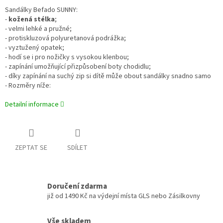
Sandálky Befado SUNNY:
-
kožená stélka
;
- velmi lehké a pružné;
- protiskluzová polyuretanová podrážka;
- vyztužený opatek;
- hodí se i pro nožičky s vysokou klenbou;
- zapínání umožňující přizpůsobení boty chodidlu;
- díky zapínání na suchý zip si dítě může obout sandálky snadno samo
- Rozměry níže:
Detailní informace
ZEPTAT SE
SDÍLET
Doručení zdarma
již od 1490 Kč na výdejní místa GLS nebo Zásilkovny
Vše skladem