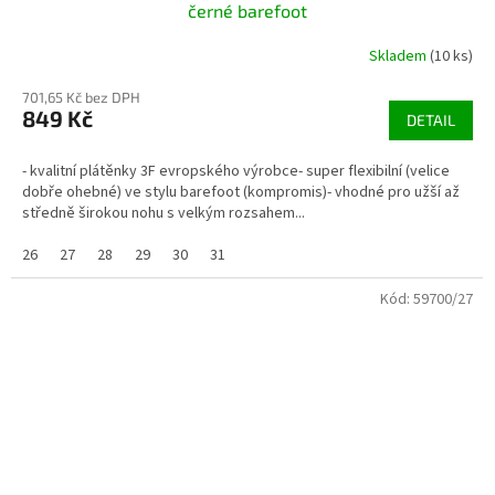
černé barefoot
Skladem
(10 ks)
701,65 Kč bez DPH
849 Kč
DETAIL
- kvalitní plátěnky 3F evropského výrobce- super flexibilní (velice
dobře ohebné) ve stylu barefoot (kompromis)- vhodné pro užší až
středně širokou nohu s velkým rozsahem...
26
27
28
29
30
31
Kód:
59700/27