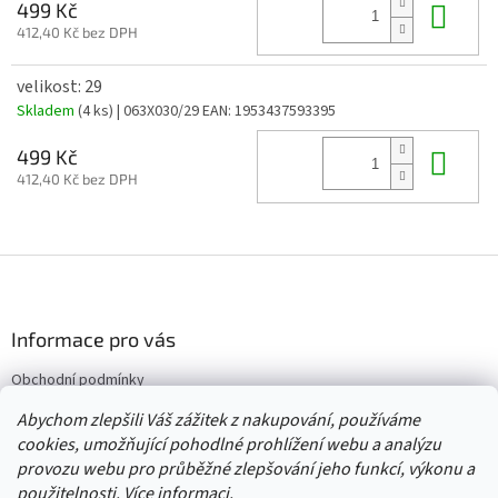
Do 
499 Kč
412,40 Kč bez DPH
velikost: 29
Skladem
(4 ks)
| 063X030/29
EAN:
1953437593395
Do 
499 Kč
412,40 Kč bez DPH
Z
á
p
a
Informace pro vás
t
Obchodní podmínky
í
Vrácení/výměna/reklamace
Abychom zlepšili Váš zážitek z nakupování, používáme
Velkoobchod
cookies, umožňující pohodlné prohlížení webu a analýzu
provozu webu pro průběžné zlepšování jeho funkcí, výkonu a
použitelnosti.
Více informaci.