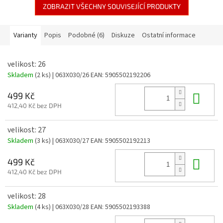
ZOBRAZIT VŠECHNY SOUVISEJÍCÍ PRODUKTY
Varianty
Popis
Podobné (6)
Diskuze
Ostatní informace
velikost: 26
Skladem
(2 ks)
| 063X030/26
EAN:
5905502192206
Do 
499 Kč
412,40 Kč bez DPH
velikost: 27
Skladem
(3 ks)
| 063X030/27
EAN:
5905502192213
Do 
499 Kč
412,40 Kč bez DPH
velikost: 28
Skladem
(4 ks)
| 063X030/28
EAN:
5905502193388