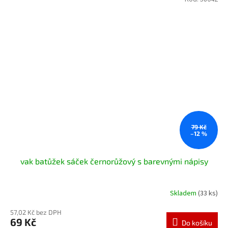
79 Kč
–12 %
vak batůžek sáček černorůžový s barevnými nápisy
Skladem
(33 ks)
57,02 Kč bez DPH
69 Kč
Do košíku