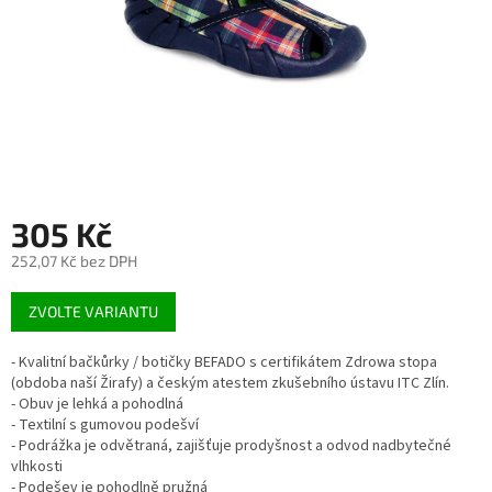
305 Kč
252,07 Kč bez DPH
Měrná
ZVOLTE VARIANTU
cena:
- Kvalitní bačkůrky / botičky BEFADO s certifikátem Zdrowa stopa
(obdoba naší Žirafy) a českým atestem zkušebního ústavu ITC Zlín.
- Obuv je lehká a pohodlná
- Textilní s gumovou podešví
- Podrážka je odvětraná, zajišťuje prodyšnost a odvod nadbytečné
vlhkosti
- Podešev je pohodlně pružná