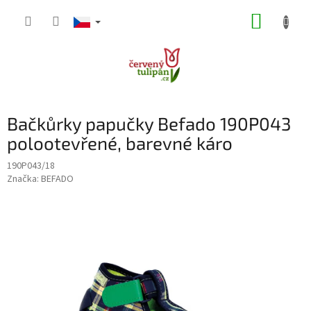
Přejít
NÁKUP
na
obsah
KOŠÍK
Bačkůrky papučky Befado 190P043
polootevřené, barevné káro
190P043/18
Značka:
BEFADO