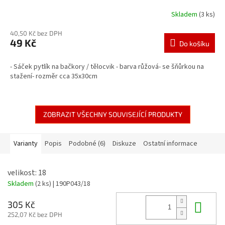
Skladem
(3 ks)
40,50 Kč bez DPH
49 Kč
Do košíku
- Sáček pytlík na bačkory / tělocvik - barva růžová- se šňůrkou na
stažení- rozměr cca 35x30cm
ZOBRAZIT VŠECHNY SOUVISEJÍCÍ PRODUKTY
Varianty
Popis
Podobné (6)
Diskuze
Ostatní informace
velikost: 18
Skladem
(2 ks)
| 190P043/18
Do 
305 Kč
252,07 Kč bez DPH