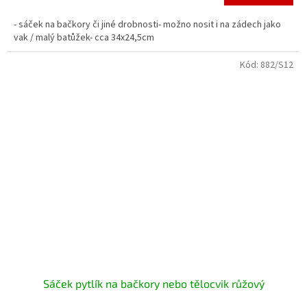
- sáček na bačkory či jiné drobnosti- možno nosit i na zádech jako
vak / malý batůžek- cca 34x24,5cm
Kód:
882/S12
Sáček pytlík na bačkory nebo tělocvik růžový