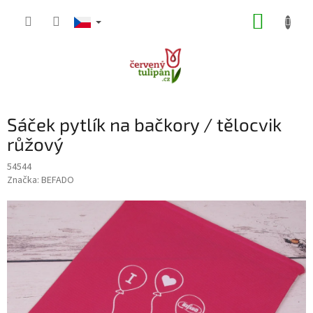
Přejít
NÁKUP
na
obsah
KOŠÍK
Sáček pytlík na bačkory / tělocvik
růžový
54544
Značka:
BEFADO