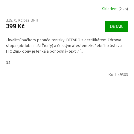
Skladem
(2 ks)
329,75 Kč bez DPH
399 Kč
DETAIL
- kvalitní bačkory papuče tenisky BEFADO s certifikátem Zdrowa
stopa (obdoba naší Žirafy) a českým atestem zkušebního ústavu
ITC Zlín.- obuv je lehká a pohodlná- textilní...
34
Kód:
49303