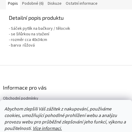
Popis
Podobné (6)
Diskuze
Ostatní informace
Detailní popis produktu
- Sáček pytlík na bačkory / tělocvik
- se šňůrkou na stažení
- rozměr cca 40x34cm
- barva růžová
Z
á
p
a
Informace pro vás
t
Obchodní podmínky
í
Vrácení/výměna/reklamace
Abychom zlepšili Váš zážitek z nakupování, používáme
Velkoobchod
cookies, umožňující pohodlné prohlížení webu a analýzu
provozu webu pro průběžné zlepšování jeho funkcí, výkonu a
použitelnosti.
Více informaci.