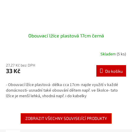
Obouvací lžíce plastová 17cm černá
Skladem
(5 ks)
27,27 Kč bez DPH
33 Kč
Do košíku
- Obouvací lžíce plastová- délka cca 17cm- najde využití v každé
domácnosti- usnadní také obouvání dětem např. ve školce- tato
lžíce je menší lehká, vhodná např. i do kabelky
ZOBRAZIT VŠECHNY SOUVISEJÍCÍ PRODUKTY