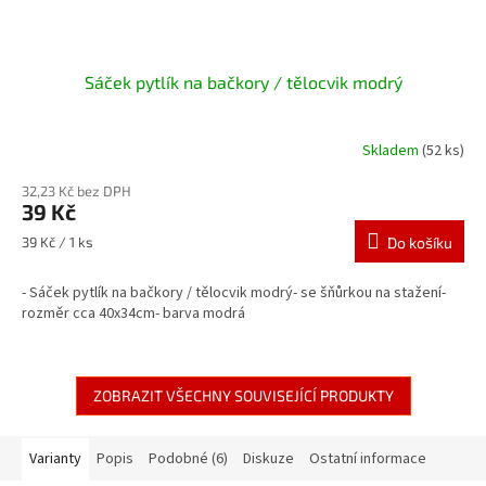
Sáček pytlík na bačkory / tělocvik modrý
Skladem
(52 ks)
32,23 Kč bez DPH
39 Kč
Měrná
39 Kč / 1 ks
Do košíku
cena:
- Sáček pytlík na bačkory / tělocvik modrý- se šňůrkou na stažení-
rozměr cca 40x34cm- barva modrá
ZOBRAZIT VŠECHNY SOUVISEJÍCÍ PRODUKTY
Varianty
Popis
Podobné (6)
Diskuze
Ostatní informace