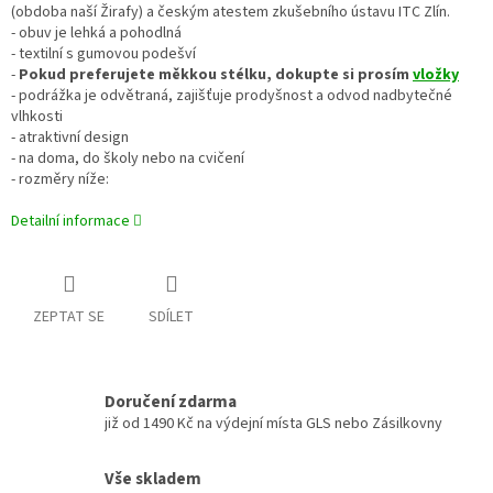
(obdoba naší Žirafy) a českým atestem zkušebního ústavu ITC Zlín.
- obuv je lehká a pohodlná
- textilní s gumovou podešví
-
Pokud preferujete měkkou stélku, dokupte si prosím
vložky
- podrážka je odvětraná, zajišťuje prodyšnost a odvod nadbytečné
vlhkosti
- atraktivní design
- na doma, do školy nebo na cvičení
- rozměry níže:
Detailní informace
ZEPTAT SE
SDÍLET
Doručení zdarma
již od 1490 Kč na výdejní místa GLS nebo Zásilkovny
Vše skladem