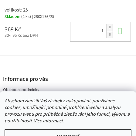
velikost: 25
Skladem
(2 ks)
| 290X193/25
Do 
369 Kč
304,96 Kč bez DPH
Z
á
p
a
Informace pro vás
t
Obchodní podmínky
í
Vrácení/výměna/reklamace
Abychom zlepšili Váš zážitek z nakupování, používáme
Velkoobchod
cookies, umožňující pohodlné prohlížení webu a analýzu
provozu webu pro průběžné zlepšování jeho funkcí, výkonu a
použitelnosti.
Více informaci.
Vytvořil Shoptet