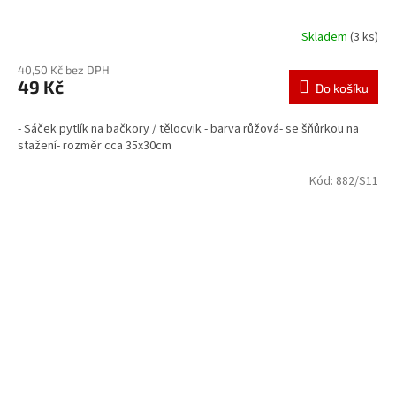
Skladem
(3 ks)
40,50 Kč bez DPH
49 Kč
Do košíku
- Sáček pytlík na bačkory / tělocvik - barva růžová- se šňůrkou na
stažení- rozměr cca 35x30cm
Kód:
882/S11