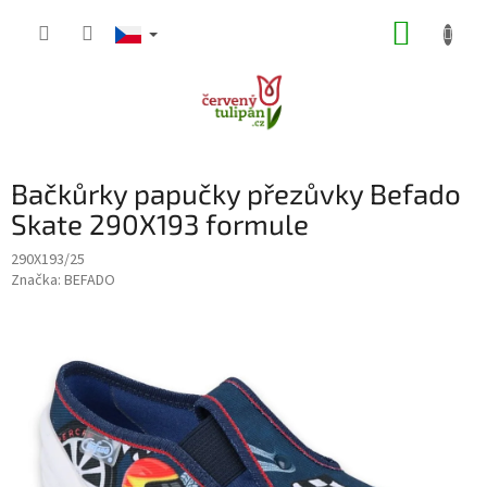
Přejít
NÁKUP
na
obsah
KOŠÍK
Bačkůrky papučky přezůvky Befado
Skate 290X193 formule
290X193/25
Značka:
BEFADO