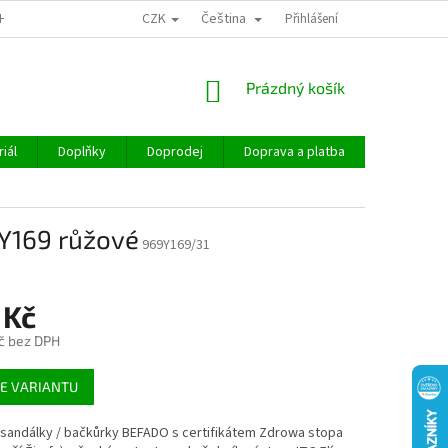
CZK
Čeština
CHOD
Přihlášení
NÁKUPNÍ
Prázdný košík
KOŠÍK
iál
Doplňky
Doprodej
Doprava a platba
Hodnocen
Y169 růžové
969Y169/31
 Kč
č bez DPH
E VARIANTU
í sandálky / bačkůrky BEFADO s certifikátem Zdrowa stopa