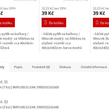
Kč bez DPH
32,23 Kč bez DPH
32,23 Kč b
Kč
39 Kč
39 Kč
o košíku
Do košíku
Do ko
k pytlík na bačkory /
- Sáček pytlík na bačkory /
- Sáček pyt
ik modrý- se šňůrkou na
tělocvik modrý- se šňůrkou na
tělocvik žl
í- rozměr cca 40x34cm-
stažení- rozměr cca
stažení- r
růžová
40(v)x34(š)cm- barva modrá
40(v)x34(š
nty
Popis
Podobné (6)
Diskuze
Ostatní informace
t: 31
em
(7 ks)
| 969Y169/31
EAN:
5905502162438
t: 32
em
(3 ks)
| 969Y169/32
EAN:
5905502162445