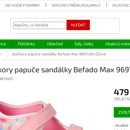
OBCHODNÍ PODMÍNKY
VRÁCENÍ/VÝMĚNA/REKLAMACE
VELKOOB
HLEDAT
vice
Pláštěnky
Oblečení
Šály, šátky
Obalový mater
y
Bačkory papuče sandálky Befado Max 969Y169 růžové
kory papuče sandálky Befado Max 969
BEFADO
479
395,87 K
Měrná
ZVOLT
cena:
- Kvalitn