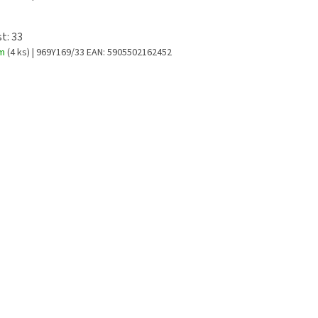
t: 33
em
(4 ks)
| 969Y169/33
EAN:
5905502162452