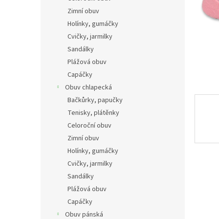
n
Zimní obuv
e
Holínky, gumáčky
l
Cvičky, jarmilky
Sandálky
Plážová obuv
Capáčky
Obuv chlapecká
Bačkůrky, papučky
Tenisky, plátěnky
Celoroční obuv
Zimní obuv
Holínky, gumáčky
Cvičky, jarmilky
Sandálky
Plážová obuv
Capáčky
Obuv pánská