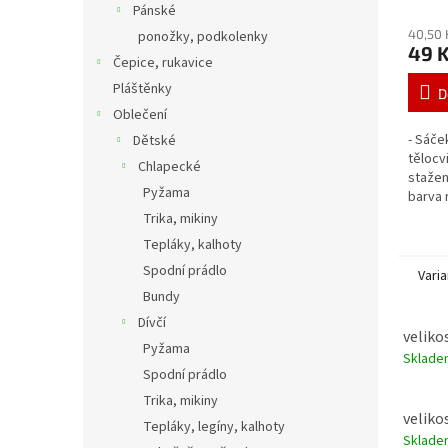
Pánské
40,50 
ponožky, podkolenky
49 
Čepice, rukavice
Pláštěnky
D
Oblečení
- Sáče
Dětské
tělocv
Chlapecké
stažen
Pyžama
barva 
Trika, mikiny
Tepláky, kalhoty
Spodní prádlo
Varia
Bundy
Dívčí
velikos
Pyžama
Sklad
Spodní prádlo
Trika, mikiny
velikos
Tepláky, legíny, kalhoty
Sklad