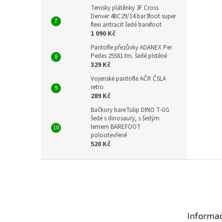
Tenisky plátěnky 3F Cross
Denver 4BC29/14 bar3foot super
flexi antracit šedé barefoot
1 090 Kč
Pantofle přezůvky ADANEX Per
Pedes 25581 tm. šedé plstěné
329 Kč
Vojenské pantofle AČR ČSLA
retro
289 Kč
Bačkory bareTulip DINO T-GG
šedé s dinosaury, s šedým
lemem BAREFOOT
polootevřené
520 Kč
Z
á
p
a
t
Informac
í