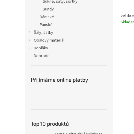
Sukně, šaty, šortky
Bundy
velikos
Dámské
Sklad
Pánské
Šály, šátky
Obalový materiál
Doplňky
Doprodej
Přijímáme online platby
Top 10 produktů