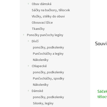
Obuv dámská
Sáčky na bačkory, tělocvik
Vložky, stélky do obuvi
Obouvací lžíce
Tkaničky
Ponožky punčochy legíny
Dívčí
Souvi
ponožky, podkolenky
Punčocháčky a legíny
Nákoleníky
Chlapecké
ponožky, podkolenky
Punčocháčky, spodky
Nákoleníky
Dámské
Sáček
těloc
ponožky, podkolenky
Silonky, legíny