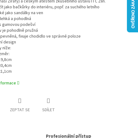
aší Žirafy) a českým atestem zkušebního ústavu ITC Zlín.
žít jako bačkůrky do interiéru, popř. za suchého letního
ké jako sandálky na ven
 lehká a pohodlná
í s gumovou podešví
v je pohodlně pružná
 zpevněná, fixuje chodidlo ve správné poloze
vní design
y níže:
ozměr:
 19,8cm
 20,4cm
 21,1cm
informace
ZEPTAT SE
SDÍLET
Profesionální přístup