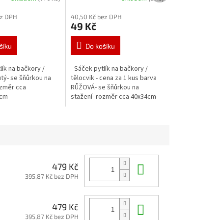
ez DPH
40,50 Kč bez DPH
49 Kč
šíku
Do košíku
lík na bačkory /
- Sáček pytlík na bačkory /
utý- se šňůrkou na
tělocvik - cena za 1 kus barva
ozměr cca
RŮŽOVÁ- se šňůrkou na
)cm
stažení- rozměr cca 40x34cm-
barva růžová
Do košíku
479 Kč
395,87 Kč bez DPH
Do košíku
479 Kč
395,87 Kč bez DPH