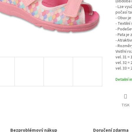
(obdoba n
- Lze vyu
počasí ta
- Obuv je
- Textiln
- Podeše
- Pata je
- Atrakti
- Rozměr
Vnitřní r
vel. 31 =
vel. 32 =
vel. 33 =
Detailní 
TISK
Bezproblémový nákup
Doručení zdarma