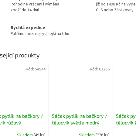
Pohodlné vrácení i výměna
již od 1490 Kč na výde
zboží do 14 dnů
GLS nebo Zásilkovny
Rychlá expedice
Patříme mezi nejrychlejší na trhu
sející produkty
Kód:
54544
Kód:
63286
 pytlík na bačkory /
Sáček pytlík na bačkory /
Sáček pyt
vik růžový
tělocvik světle modrý
tělocvik 
Skladem
(49 ks)
Skladem
(776 ks)