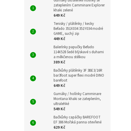
Gumáky ultralehké holínky se
zateplením Camminare Explorer
khaki zelené
649 Kč
Tenisky / plátěnky / kecky
Befado 351X034 351Y034 modré
GAME, suchý zip
449 Kč
Balerínky papučky Befado
114X528 šedé blýskavé s duhami
a měkčenou stélkou
389 Kč
Bačkůrky plátěnky 3F 3BE3/16R
bar3foot super flexi modré DINO
barefoot
649 Kč
Gumáky / holínky Camminare
Montana khaki se zateplením,
ultralehké
549 Kč
Bačkůrky capáčky BAREFOOT
EF 386 Mořská panna otevřené
629 Kč