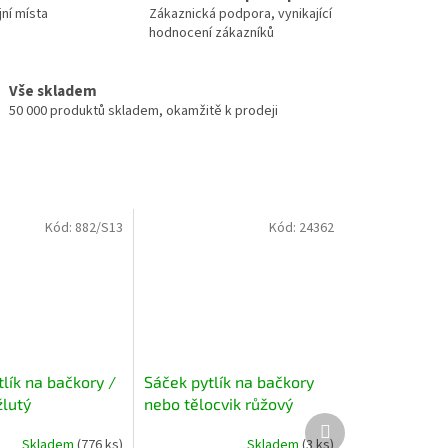
jní místa
Zákaznická podpora, vynikající
hodnocení zákazníků
Vše skladem
50 000 produktů skladem, okamžitě k prodeji
Kód:
882/S13
Kód:
24362
lík na bačkory /
Sáček pytlík na bačkory
žlutý
nebo tělocvik růžový
Další
produkt
Skladem
(776 ks)
Skladem
(3 ks)