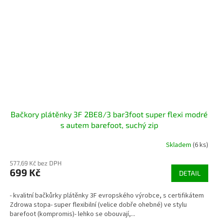
Bačkory plátěnky 3F 2BE8/3 bar3foot super flexi modré
s autem barefoot, suchý zip
Skladem
(6 ks)
577,69 Kč bez DPH
699 Kč
DETAIL
- kvalitní bačkůrky plátěnky 3F evropského výrobce, s certifikátem
Zdrowa stopa- super flexibilní (velice dobře ohebné) ve stylu
barefoot (kompromis)- lehko se obouvají,...