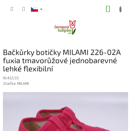
Přejít
NÁKUP
na
obsah
KOŠÍK
Bačkůrky botičky MILAMI 226-02A
fuxia tmavorůžové jednobarevné
lehké flexibilní
61422/23
Značka:
MILAMI