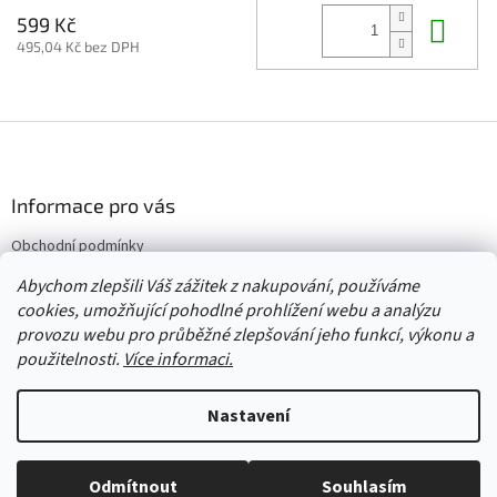
Do 
599 Kč
495,04 Kč bez DPH
Z
á
p
a
Informace pro vás
t
Obchodní podmínky
í
Vrácení/výměna/reklamace
Abychom zlepšili Váš zážitek z nakupování, používáme
Velkoobchod
cookies, umožňující pohodlné prohlížení webu a analýzu
provozu webu pro průběžné zlepšování jeho funkcí, výkonu a
použitelnosti.
Více informaci.
Vytvořil Shoptet
Nastavení
Copyright 2026
Červený Tulipán
. Všechna práva vyhrazena.
Upravit
Odmítnout
Souhlasím
nastavení cookies