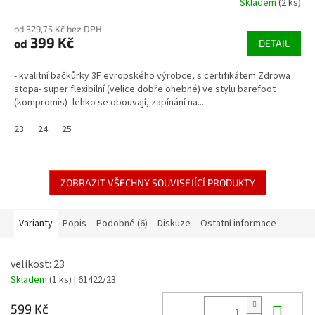
Skladem
(2 ks)
od 329,75 Kč bez DPH
399 Kč
od
DETAIL
- kvalitní bačkůrky 3F evropského výrobce, s certifikátem Zdrowa
stopa- super flexibilní (velice dobře ohebné) ve stylu barefoot
(kompromis)- lehko se obouvají, zapínání na...
23
24
25
ZOBRAZIT VŠECHNY SOUVISEJÍCÍ PRODUKTY
Varianty
Popis
Podobné (6)
Diskuze
Ostatní informace
velikost: 23
Skladem
(1 ks)
| 61422/23
Do 
599 Kč