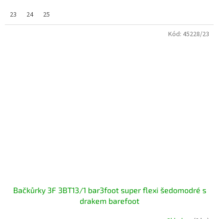
23
24
25
Kód:
45228/23
Bačkůrky 3F 3BT13/1 bar3foot super flexi šedomodré s
drakem barefoot