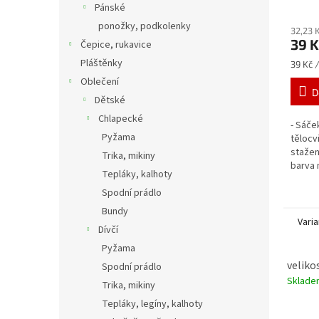
Pánské
ponožky, podkolenky
32,23 
39 K
Čepice, rukavice
Pláštěnky
Měrná
39 Kč /
cena:
Oblečení
D
Dětské
Chlapecké
- Sáče
Pyžama
tělocv
stažen
Trika, mikiny
barva
Tepláky, kalhoty
Spodní prádlo
Bundy
Varia
Dívčí
Pyžama
velikos
Spodní prádlo
Sklad
Trika, mikiny
Tepláky, legíny, kalhoty