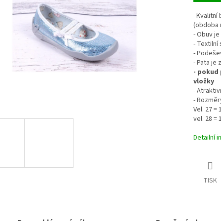
Kvalitní 
(obdoba n
- Obuv je
- Textiln
- Podeše
- Pata je
- pokud 
vložky
- Atrakti
- Rozměr
Vel. 27 =
vel. 28 =
Detailní 
TISK