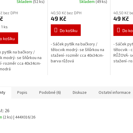
Skladem
(52 ks)
Skladem
(49 ks)
Kč bez DPH
40,50 Kč bez DPH
40,50 Kč b
č
49 Kč
49 Kč
 1 ks
Do košíku
Do ko
o košíku
- Sáček pytlík na bačkory /
- Sáček pyt
tělocvik modrý- se šňůrkou na
tělocvik - 
k pytlík na bačkory /
stažení- rozměr cca 40x34cm-
RŮŽOVÁ- se
ik modrý- se šňůrkou na
barva růžová
stažení- r
í- rozměr cca 40x34cm-
barva růžo
 modrá
nty
Popis
Podobné (6)
Diskuze
Ostatní informace
t: 26
em
(2 ks)
| 444X016/26