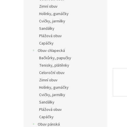
n
Zimní obuv
e
Holínky, gumáčky
l
Cvičky, jarmilky
Sandálky
Plážová obuv
Capáčky
Obuv chlapecká
Bačkůrky, papučky
Tenisky, plátěnky
Celoroční obuv
Zimní obuv
Holínky, gumáčky
Cvičky, jarmilky
Sandálky
Plážová obuv
Capáčky
Obuv pánská