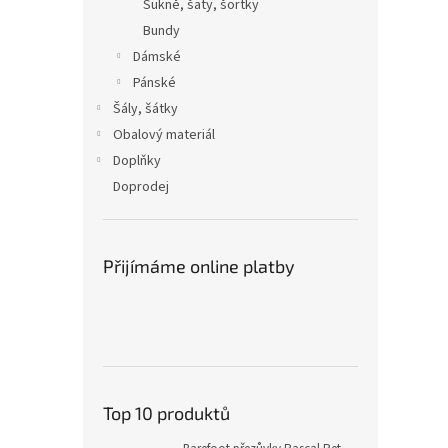
Sukně, šaty, šortky
Bundy
Dámské
Pánské
Šály, šátky
Obalový materiál
Doplňky
Doprodej
Přijímáme online platby
Top 10 produktů