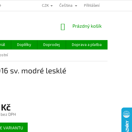
CZK
Čeština
CHOD
Přihlášení
NÁKUPNÍ
Prázdný košík
KOŠÍK
iál
Doplňky
Doprodej
Doprava a platba
Hodnocen
ostní
16 sv. modré lesklé
 Kč
č bez DPH
E VARIANTU