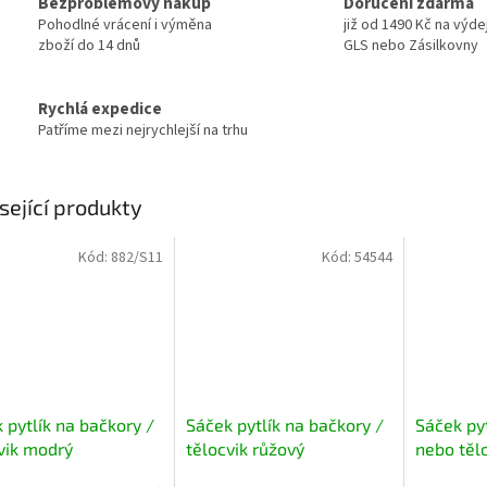
Bezproblémový nákup
Doručení zdarma
Pohodlné vrácení i výměna
již od 1490 Kč na výde
zboží do 14 dnů
GLS nebo Zásilkovny
Rychlá expedice
Patříme mezi nejrychlejší na trhu
sející produkty
Kód:
882/S11
Kód:
54544
 pytlík na bačkory /
Sáček pytlík na bačkory /
Sáček py
vik modrý
tělocvik růžový
nebo těl