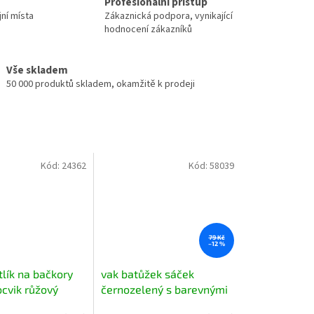
Profesionální přístup
jní místa
Zákaznická podpora, vynikající
hodnocení zákazníků
Vše skladem
50 000 produktů skladem, okamžitě k prodeji
Kód:
24362
Kód:
58039
79 Kč
–12 %
tlík na bačkory
vak batůžek sáček
ocvik růžový
černozelený s barevnými
nápisy