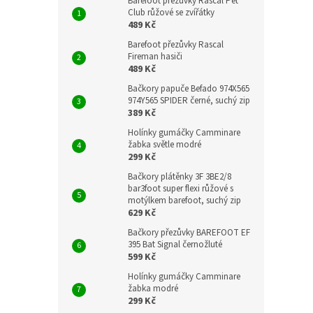
Barefoot přezůvky Rascal Pet
Club růžové se zvířátky
489 Kč
Barefoot přezůvky Rascal
Fireman hasiči
489 Kč
Bačkory papuče Befado 974X565
974Y565 SPIDER černé, suchý zip
389 Kč
Holínky gumáčky Camminare
žabka světle modré
299 Kč
Bačkory plátěnky 3F 3BE2/8
bar3foot super flexi růžové s
motýlkem barefoot, suchý zip
629 Kč
Bačkory přezůvky BAREFOOT EF
395 Bat Signal černožluté
599 Kč
Holínky gumáčky Camminare
žabka modré
299 Kč