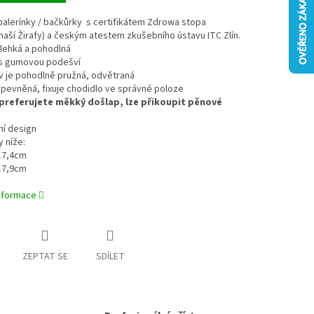
balerínky / bačkůrky s certifikátem Zdrowa stopa
aší Žirafy) a českým atestem zkušebního ústavu ITC Zlín.
 lehká a pohodlná
í s gumovou podešví
v je pohodlně pružná, odvětraná
 zpevněná, fixuje chodidlo ve správné poloze
preferujete měkký došlap, lze přikoupit pěnové
vní design
y níže:
 17,4cm
 17,9cm
informace
ZEPTAT SE
SDÍLET