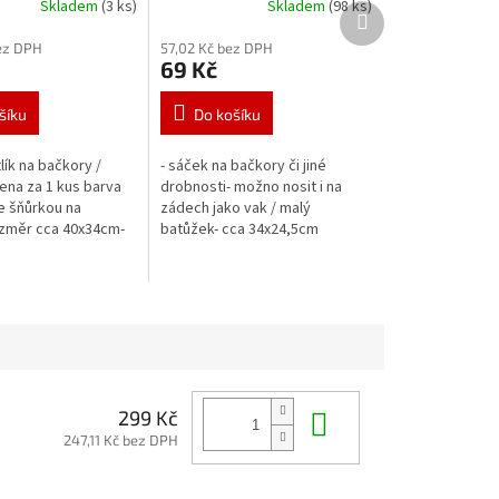
Skladem
(3 ks)
Skladem
(98 ks)
Další
produkt
ez DPH
57,02 Kč bez DPH
69 Kč
šíku
Do košíku
lík na bačkory /
- sáček na bačkory či jiné
cena za 1 kus barva
drobnosti- možno nosit i na
 šňůrkou na
zádech jako vak / malý
ozměr cca 40x34cm-
batůžek- cca 34x24,5cm
vá
Do košíku
299 Kč
247,11 Kč bez DPH