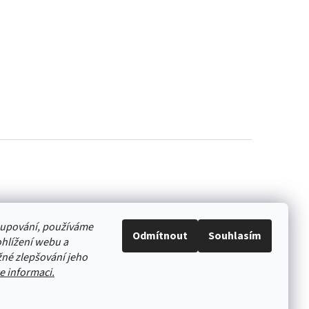
akupování, používáme
Odmítnout
Souhlasím
hlížení webu a
né zlepšování jeho
e informaci.