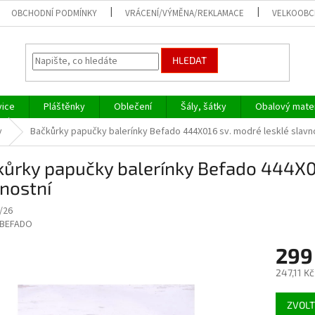
OBCHODNÍ PODMÍNKY
VRÁCENÍ/VÝMĚNA/REKLAMACE
VELKOOB
HLEDAT
vice
Pláštěnky
Oblečení
Šály, šátky
Obalový mater
y
Bačkůrky papučky balerínky Befado 444X016 sv. modré lesklé slavn
ůrky papučky balerínky Befado 444X0
nostní
/26
BEFADO
299
247,11 K
Měrná
ZVOLT
cena: