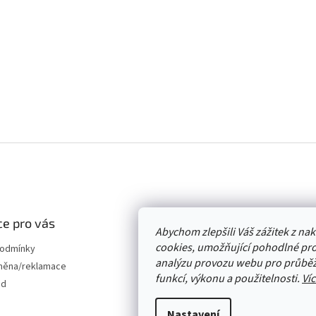
e pro vás
Abychom zlepšili Váš zážitek z n
cookies, umožňující pohodlné pro
podmínky
analýzu provozu webu pro průběž
měna/reklamace
funkcí, výkonu a použitelnosti.
Víc
od
Nastavení