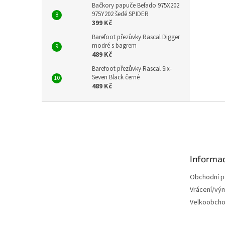
Bačkory papuče Befado 975X202
975Y202 šedé SPIDER
399 Kč
Barefoot přezůvky Rascal Digger
modré s bagrem
489 Kč
Barefoot přezůvky Rascal Six-
Seven Black černé
489 Kč
Z
á
p
a
t
Informac
í
Obchodní 
Vrácení/vý
Velkoobch