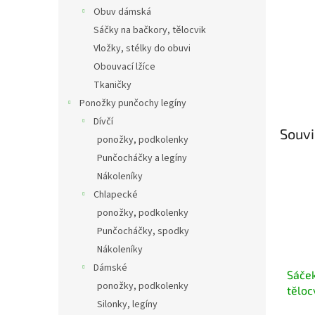
Obuv dámská
Sáčky na bačkory, tělocvik
Vložky, stélky do obuvi
Obouvací lžíce
Tkaničky
Ponožky punčochy legíny
Dívčí
Souvi
ponožky, podkolenky
Punčocháčky a legíny
Nákoleníky
Chlapecké
ponožky, podkolenky
Punčocháčky, spodky
Nákoleníky
Dámské
Sáček
ponožky, podkolenky
těloc
Silonky, legíny