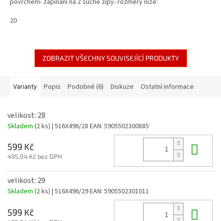
povrchem- zapínání na 2 suché zipy- rozměry níže:
20
ZOBRAZIT VŠECHNY SOUVISEJÍCÍ PRODUKTY
Varianty
Popis
Podobné (6)
Diskuze
Ostatní informace
velikost: 28
Skladem
(2 ks)
| 516X496/28
EAN:
5905502300885
Do 
599 Kč
495,04 Kč bez DPH
velikost: 29
Skladem
(2 ks)
| 516X496/29
EAN:
5905502301011
Do 
599 Kč