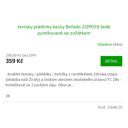
tenisky plátěnky kecky Befado 212P059 šedé
puntíkované se zvířátkem
Skladem
(4 ks)
296,69 Kč bez DPH
359 Kč
DETAIL
- Kvalitní tenisky / plátěnky / botičky s certifikátem Zdrowa stopa
(obdoba naší Žirafy) a českým atestem zkušebního ústavu ITC Zlín.-
Kotníčkové se 2 suchými zipy- Obuv je...
26
Kód:
23648/20