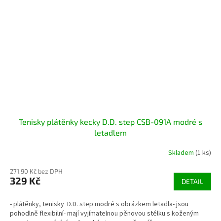
Tenisky plátěnky kecky D.D. step CSB-091A modré s
letadlem
Skladem
(1 ks)
271,90 Kč bez DPH
329 Kč
DETAIL
- plátěnky, tenisky D.D. step modré s obrázkem letadla- jsou
pohodlně flexibilní- mají vyjímatelnou pěnovou stélku s koženým