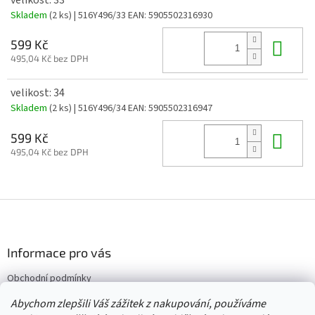
Skladem
(2 ks)
| 516Y496/33
EAN:
5905502316930
Do 
599 Kč
495,04 Kč bez DPH
velikost: 34
Skladem
(2 ks)
| 516Y496/34
EAN:
5905502316947
Do 
599 Kč
495,04 Kč bez DPH
Z
á
p
a
Informace pro vás
t
Obchodní podmínky
í
Vrácení/výměna/reklamace
Abychom zlepšili Váš zážitek z nakupování, používáme
Velkoobchod