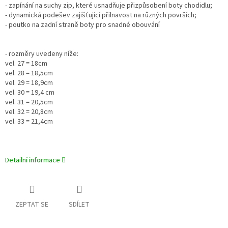
- zapínání na suchy zip, které usnadňuje přizpůsobení boty chodidlu;
- dynamická podešev zajišťující přilnavost na různých površích;
- poutko na zadní straně boty pro snadné obouvání
- rozměry uvedeny níže:
vel. 27 = 18cm
vel. 28 = 18,5cm
vel. 29 = 18,9cm
vel. 30 = 19,4 cm
vel. 31 = 20,5cm
vel. 32 = 20,8cm
vel. 33 = 21,4cm
Detailní informace
ZEPTAT SE
SDÍLET