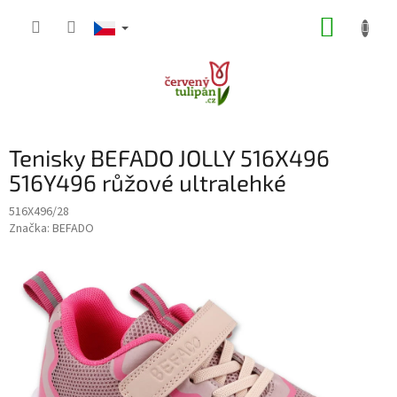
Přejít
NÁKUP
na
obsah
KOŠÍK
Tenisky BEFADO JOLLY 516X496
516Y496 růžové ultralehké
516X496/28
Značka:
BEFADO