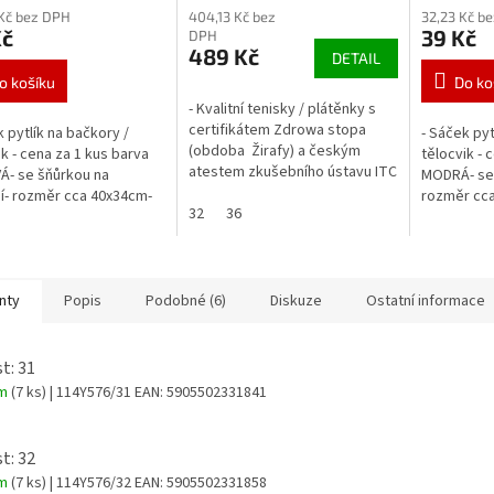
Kč bez DPH
404,13 Kč bez
32,23 Kč b
Kč
39 Kč
DPH
489 Kč
DETAIL
o košíku
Do ko
- Kvalitní tenisky / plátěnky s
certifikátem Zdrowa stopa
k pytlík na bačkory /
- Sáček pyt
(obdoba Žirafy) a českým
ik - cena za 1 kus barva
tělocvik - 
atestem zkušebního ústavu ITC
- se šňůrkou na
MODRÁ- se 
Zlín.- falešné gumové tkaničky
í- rozměr cca 40x34cm-
rozměr cca
(nešněrují se), boty se...
32
36
růžová
MODRÁ
nty
Popis
Podobné (6)
Diskuze
Ostatní informace
t: 31
em
(7 ks)
| 114Y576/31
EAN:
5905502331841
t: 32
em
(7 ks)
| 114Y576/32
EAN:
5905502331858