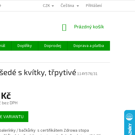
CZK
Čeština
CHOD
Přihlášení
NÁKUPNÍ
Prázdný košík
KOŠÍK
iál
Doplňky
Doprodej
Doprava a platba
Hodnocen
edé s kvítky, třpytivé
114Y576/31
 Kč
č bez DPH
E VARIANTU
í balerínky / bačkůrky s certifikátem Zdrowa stopa