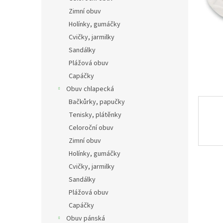
n
Zimní obuv
e
Holínky, gumáčky
l
Cvičky, jarmilky
Sandálky
Plážová obuv
Capáčky
Obuv chlapecká
Bačkůrky, papučky
Tenisky, plátěnky
Celoroční obuv
Zimní obuv
Holínky, gumáčky
Cvičky, jarmilky
Sandálky
Plážová obuv
Capáčky
Obuv pánská