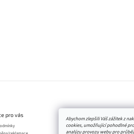
e pro vás
Abychom zlepšili Váš zážitek z n
cookies, umožňující pohodlné pro
podmínky
analýzu provozu webu pro průběž
měna/reklamace