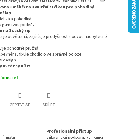
aší Žirafy) a českým atestem zkušebního ústavu ITC Zlín
vanou měkčenou vnitřní stélkou pro pohodlný
ošlap
 lehká a pohodlná
í s gumovou podešví
í na 1 suchý zip
a je odvětraná, zajišťuje prodyšnost a odvod nadbytečné
v je pohodlně pružná
 zpevněná, fixuje chodidlo ve správné poloze
vní design
 uvedeny níže:
informace
ZEPTAT SE
SDÍLET
Profesionální přístup
jní místa
Zákaznická podpora, vynikající