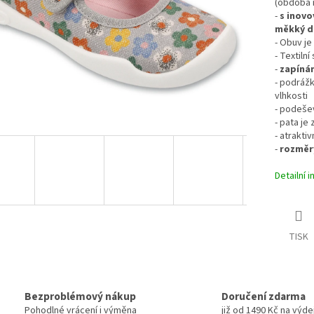
(obdoba n
-
s inovo
měkký d
- Obuv je
- Textiln
-
zapínán
- podrážk
vlhkosti
- podeše
- pata je
- atrakti
-
rozměry
Detailní 
TISK
Bezproblémový nákup
Doručení zdarma
Pohodlné vrácení i výměna
již od 1490 Kč na výde