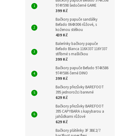
Bačkory papuče Befado 974X598
974Y598 šedočerné GAME
399 Kč
Bačkory papuče sandálky
Befado 064X006 růžové, s
koženou stélkou
439 Kč
Balerínky bačkory papuče
Befado Blanca 116X337 116Y337
stříbrné s mašličkou
399 Kč
Bačkory papuče Befado 974X586
974Y586 černé DINO
399 Kč
Bačkory přezůvky BAREFOOT
395 jednorožci barevné
629 Kč
Bačkory přezůvky BAREFOOT
395 CAPYBARA s kapybarou a
jahůdkami růžové
629 Kč
Bačkory plátěnky 3F 3BE2/7
bar3foot super flexi