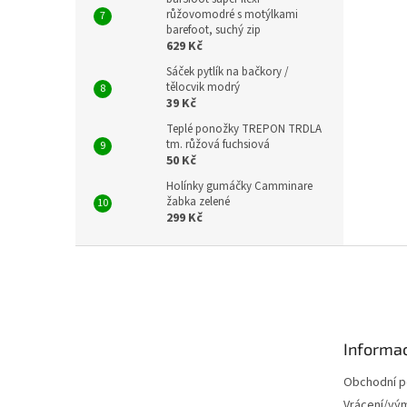
růžovomodré s motýlkami
barefoot, suchý zip
629 Kč
Sáček pytlík na bačkory /
tělocvik modrý
39 Kč
Teplé ponožky TREPON TRDLA
tm. růžová fuchsiová
50 Kč
Holínky gumáčky Camminare
žabka zelené
299 Kč
Z
á
p
a
t
Informac
í
Obchodní 
Vrácení/vý