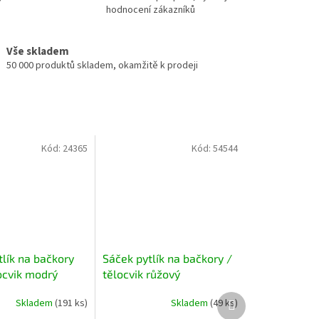
hodnocení zákazníků
Vše skladem
50 000 produktů skladem, okamžitě k prodeji
Kód:
24365
Kód:
54544
tlík na bačkory
Sáček pytlík na bačkory /
ocvik modrý
tělocvik růžový
Další
Skladem
(191 ks)
Skladem
(49 ks)
produkt