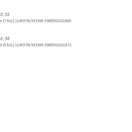
t: 33
em
(7 ks)
| 114Y576/33
EAN:
5905502331865
t: 34
em
(5 ks)
| 114Y576/34
EAN:
5905502331872