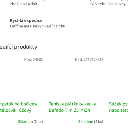
zboží do 14 dnů
GLS nebo Zásilkovny
Rychlá expedice
Patříme mezi nejrychlejší na trhu
sející produkty
Kód:
24362
Kód:
251Y124/32
 pytlík na bačkory
Tenisky plátěnky kecky
Sáček py
tělocvik růžový
Befado Tim 251Y124
nebo těl
duhové
Skladem
(3 ks)
Skladem
(4 ks)