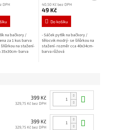
ez DPH
40,50 Kč bez DPH
49 Kč
šíku
Do košíku
lík na bačkory /
- Sáček pytlík na bačkory /
cena za 1 kus barva
tělocvik modrý- se šňůrkou na
šňůrkou na stažení-
stažení- rozměr cca 40x34cm-
 35x30cm- barva
barva růžová
Do košíku
399 Kč
329,75 Kč bez DPH
Do košíku
399 Kč
329,75 Kč bez DPH