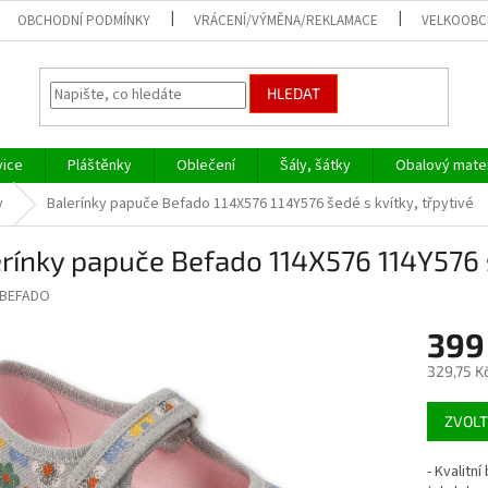
OBCHODNÍ PODMÍNKY
VRÁCENÍ/VÝMĚNA/REKLAMACE
VELKOOB
HLEDAT
vice
Pláštěnky
Oblečení
Šály, šátky
Obalový mater
y
Balerínky papuče Befado 114X576 114Y576 šedé s kvítky, třpytivé
rínky papuče Befado 114X576 114Y576 š
BEFADO
399
329,75 K
Měrná
ZVOLT
cena:
- Kvalitn