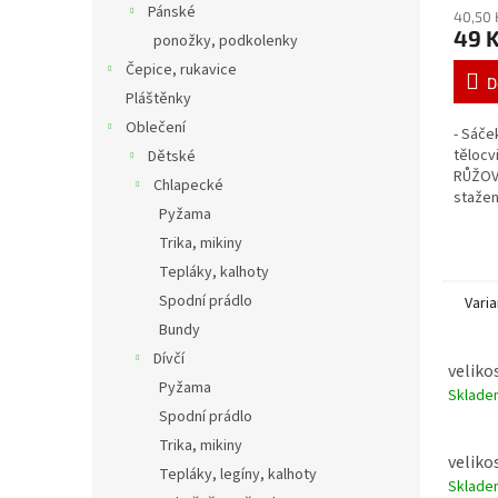
Pánské
40,50 
49 
ponožky, podkolenky
Čepice, rukavice
D
Pláštěnky
Oblečení
- Sáče
tělocv
Dětské
RŮŽOVÁ
Chlapecké
stažen
Pyžama
barva 
Trika, mikiny
Tepláky, kalhoty
Spodní prádlo
Varia
Bundy
Dívčí
velikos
Pyžama
Sklad
Spodní prádlo
Trika, mikiny
velikos
Tepláky, legíny, kalhoty
Sklad