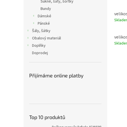
Sukně, šaty, šortky
Bundy
velikos
Dámské
Sklad
Pánské
Šály, šátky
velikos
Obalový materiál
Sklad
Doplňky
Doprodej
Přijímáme online platby
Top 10 produktů