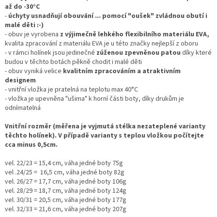
až do -30°C
-
úchyty usnadňují obouvání ... pomocí "oušek" zvládnou obutí i
malé děti :-)
- obuv je vyrobena
z výjimečně lehkého
flexibilního materiálu EVA,
kvalita zpracování z materiálu EVA je u této značky nejlepší z oboru
- v rámci holínek jsou jedinečné
zúženou zpevněnou patou
díky které
budou v těchto botách pěkně chodit i malé děti
- obuv vyniká velice
kvalitním zpracováním a atraktivním
designem
- vnitřní vložka je pratelná na teplotu max 40°C
- vložka je upevněna "ušima" k horní části boty, díky drukům je
odnímatelná
Vnitřní rozměr (měřena je vyjmutá stélka nezateplené varianty
těchto holínek). V případě varianty s teplou vložkou počítejte
cca minus 0,5cm.
vel. 22/23 = 15,4 cm, váha jedné boty 75g
vel .24/25 = 16,5 cm, váha jedné boty 82g
vel. 26/27 = 17,7 cm, váha jedné boty 106g
vel. 28/29 = 18,7 cm, váha jedné boty 124g
vel. 30/31 = 20,5 cm, váha jedné boty 177g
vel. 32/33 = 21,6 cm, váha jedné boty 207g