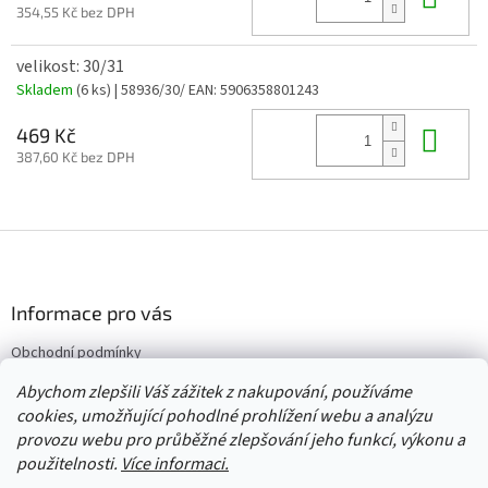
354,55 Kč bez DPH
velikost: 30/31
Skladem
(6 ks)
| 58936/30/
EAN:
5906358801243
Do 
469 Kč
387,60 Kč bez DPH
Z
á
p
a
Informace pro vás
t
Obchodní podmínky
í
Vrácení/výměna/reklamace
Abychom zlepšili Váš zážitek z nakupování, používáme
Velkoobchod
cookies, umožňující pohodlné prohlížení webu a analýzu
provozu webu pro průběžné zlepšování jeho funkcí, výkonu a
použitelnosti.
Více informaci.