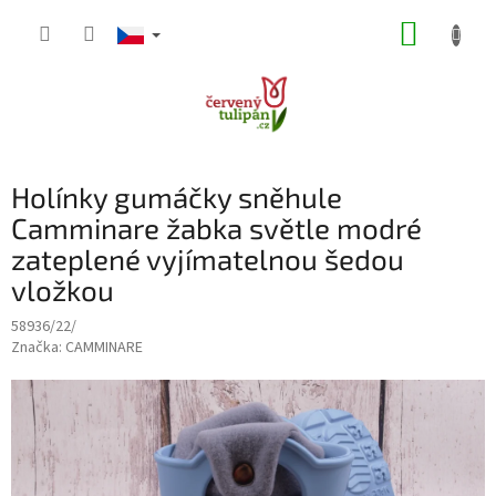
Přejít
NÁKUP
na
obsah
KOŠÍK
Holínky gumáčky sněhule
Camminare žabka světle modré
zateplené vyjímatelnou šedou
vložkou
58936/22/
Značka:
CAMMINARE