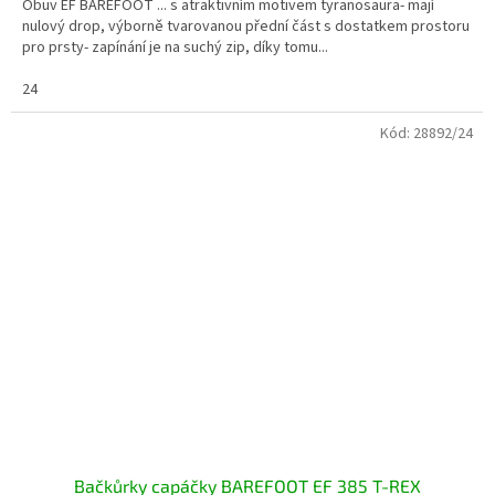
Obuv EF BAREFOOT ... s atraktivním motivem tyranosaura- mají
nulový drop, výborně tvarovanou přední část s dostatkem prostoru
pro prsty- zapínání je na suchý zip, díky tomu...
24
Kód:
28892/24
Bačkůrky capáčky BAREFOOT EF 385 T-REX