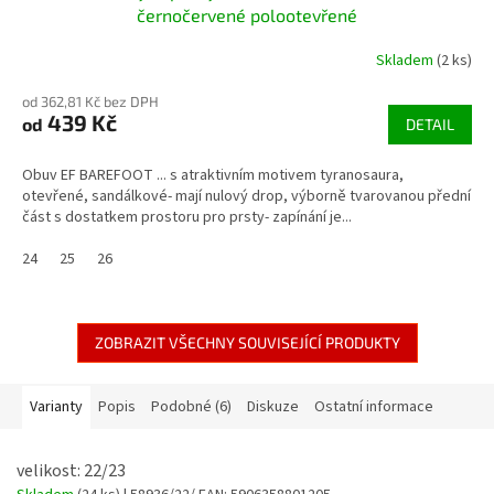
černočervené polootevřené
Skladem
(2 ks)
od 362,81 Kč bez DPH
439 Kč
od
DETAIL
Obuv EF BAREFOOT ... s atraktivním motivem tyranosaura,
otevřené, sandálkové- mají nulový drop, výborně tvarovanou přední
část s dostatkem prostoru pro prsty- zapínání je...
24
25
26
ZOBRAZIT VŠECHNY SOUVISEJÍCÍ PRODUKTY
Varianty
Popis
Podobné (6)
Diskuze
Ostatní informace
velikost: 22/23