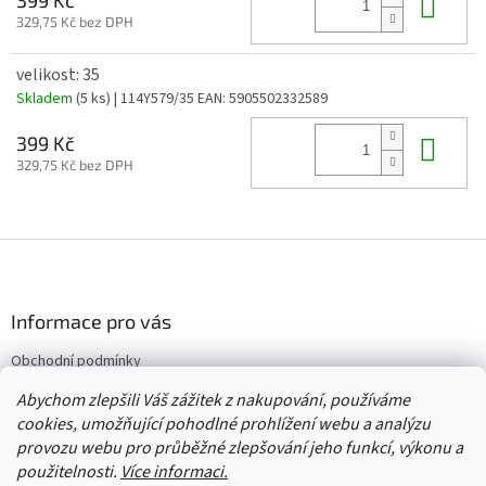
Do 
329,75 Kč bez DPH
velikost: 35
Skladem
(5 ks)
| 114Y579/35
EAN:
5905502332589
Do 
399 Kč
329,75 Kč bez DPH
Z
á
p
a
Informace pro vás
t
Obchodní podmínky
í
Vrácení/výměna/reklamace
Abychom zlepšili Váš zážitek z nakupování, používáme
Velkoobchod
cookies, umožňující pohodlné prohlížení webu a analýzu
provozu webu pro průběžné zlepšování jeho funkcí, výkonu a
použitelnosti.
Více informaci.