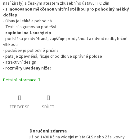
naší Žirafy) a českým atestem zkušebního ústavu ITC Zlín
-
s inovovanou měkčenou vnitřní stélkou pro pohodlný měkký
došlap
- Obuv je lehká a pohodlná
- Textilní s gumovou podešví
-
zapínání na 1 suchý zip
- podrážka je odvětraná, zajišťuje prodyšnost a odvod nadbytečné
vlhkosti
- podešev je pohodlně pružná
- pata je zpevněná, fixuje chodidlo ve správné poloze
- atraktivní design
-
rozměry uvedeny níže:
Detailní informace
ZEPTAT SE
SDÍLET
Doručení zdarma
již od 1490 Kč na výdejní místa GLS nebo Zásilkovny