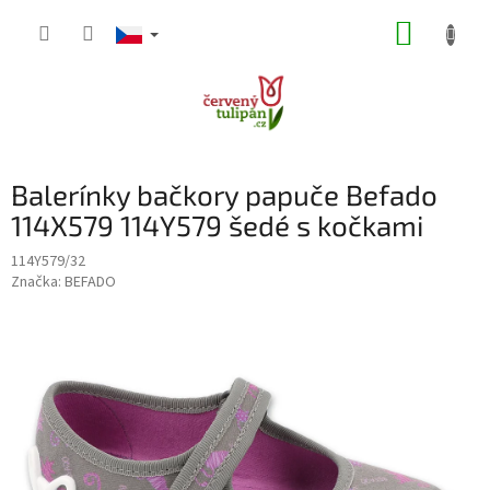
Přejít
NÁKUP
na
obsah
KOŠÍK
Balerínky bačkory papuče Befado
114X579 114Y579 šedé s kočkami
114Y579/32
Značka:
BEFADO