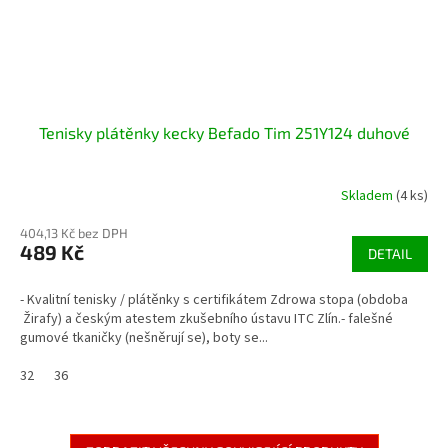
Tenisky plátěnky kecky Befado Tim 251Y124 duhové
Skladem
(4 ks)
404,13 Kč bez DPH
489 Kč
DETAIL
- Kvalitní tenisky / plátěnky s certifikátem Zdrowa stopa (obdoba
Žirafy) a českým atestem zkušebního ústavu ITC Zlín.- falešné
gumové tkaničky (nešněrují se), boty se...
32
36