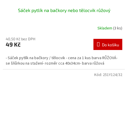
Sáček pytlík na bačkory nebo tělocvik růžový
Skladem
(3 ks)
40,50 Kč bez DPH
49 Kč
Do košíku
- Sáček pytlík na bačkory / tělocvik - cena za 1 kus barva RŮŽOVÁ-
se šňůrkou na stažení- rozměr cca 40x34cm- barva růžová
Kód:
251Y124/32