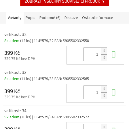
ZOBRAZIT VŠECHNY SOUVISEJÍCÍ PRODUKTY
Varianty
Popis
Podobné (6)
Diskuze
Ostatní informace
velikost: 32
Skladem
(12 ks)
| 114Y579/32
EAN:
5905502332558
Do 
399 Kč
329,75 Kč bez DPH
velikost: 33
Skladem
(11 ks)
| 114Y579/33
EAN:
5905502332565
Do 
399 Kč
329,75 Kč bez DPH
velikost: 34
Skladem
(10 ks)
| 114Y579/34
EAN:
5905502332572
399 Kč