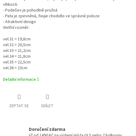
vlhkosti
- Podešev je pohodlně pružná
- Pata je zpevněná, fixuje chodidlo ve správné poloze
- Atraktivní design
Vnitřní rozměr:
vel.31 = 19,8cm
vel.32 = 20,5cm
vel.33 = 21,2cm
vel.34 = 21,8cm
vel.35 = 22,5cm
vel.36 = 23cm
Detailní informace
ZEPTAT SE
SDÍLET
Doručení zdarma
již od 1490 Kč na výdejní místa GLS nebo Zásilkovny