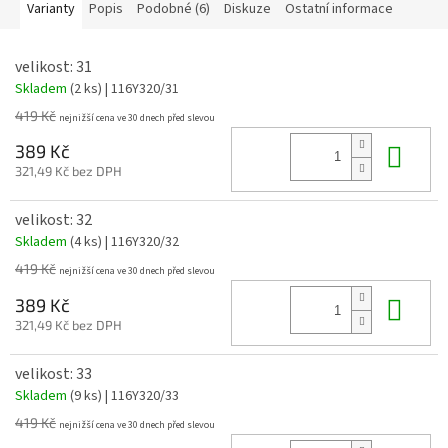
Varianty
Popis
Podobné (6)
Diskuze
Ostatní informace
velikost: 31
Skladem
(2 ks)
| 116Y320/31
419 Kč
Do 
389 Kč
321,49 Kč bez DPH
velikost: 32
Skladem
(4 ks)
| 116Y320/32
419 Kč
Do 
389 Kč
321,49 Kč bez DPH
velikost: 33
Skladem
(9 ks)
| 116Y320/33
419 Kč