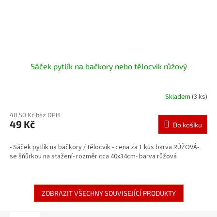
Sáček pytlík na bačkory nebo tělocvik růžový
Skladem
(3 ks)
40,50 Kč bez DPH
49 Kč
Do košíku
- Sáček pytlík na bačkory / tělocvik - cena za 1 kus barva RŮŽOVÁ-
se šňůrkou na stažení- rozměr cca 40x34cm- barva růžová
ZOBRAZIT VŠECHNY SOUVISEJÍCÍ PRODUKTY