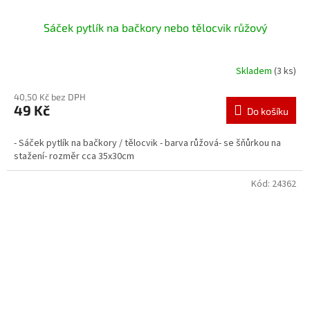
Sáček pytlík na bačkory nebo tělocvik růžový
Skladem
(3 ks)
40,50 Kč bez DPH
49 Kč
Do košíku
- Sáček pytlík na bačkory / tělocvik - barva růžová- se šňůrkou na
stažení- rozměr cca 35x30cm
Kód:
24362