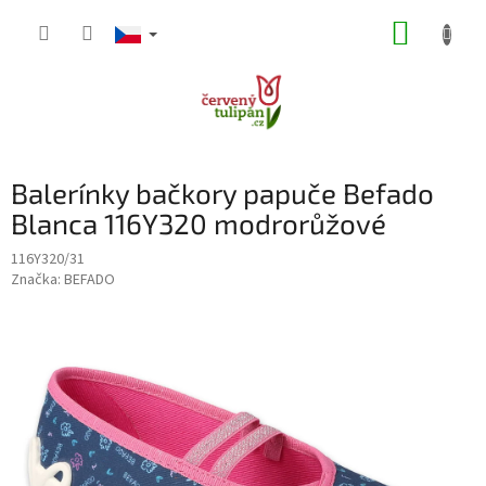
Přejít
NÁKUP
na
obsah
KOŠÍK
Balerínky bačkory papuče Befado
Blanca 116Y320 modrorůžové
116Y320/31
Značka:
BEFADO