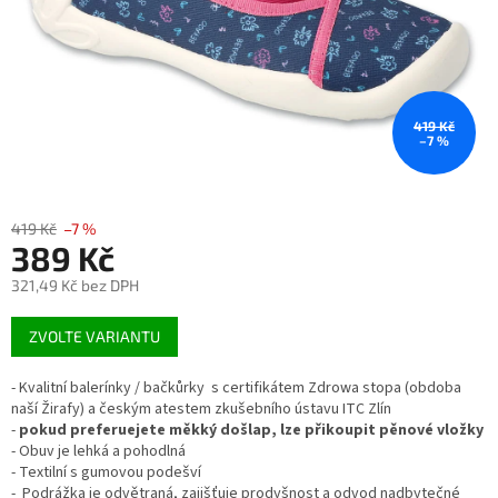
419 Kč
–7 %
419 Kč
–7 %
389 Kč
321,49 Kč bez DPH
Měrná
ZVOLTE VARIANTU
cena:
- Kvalitní balerínky / bačkůrky s certifikátem Zdrowa stopa (obdoba
naší Žirafy) a českým atestem zkušebního ústavu ITC Zlín
-
pokud preferuejete měkký došlap, lze přikoupit pěnové vložky
- Obuv je lehká a pohodlná
- Textilní s gumovou podešví
- Podrážka je odvětraná, zajišťuje prodyšnost a odvod nadbytečné