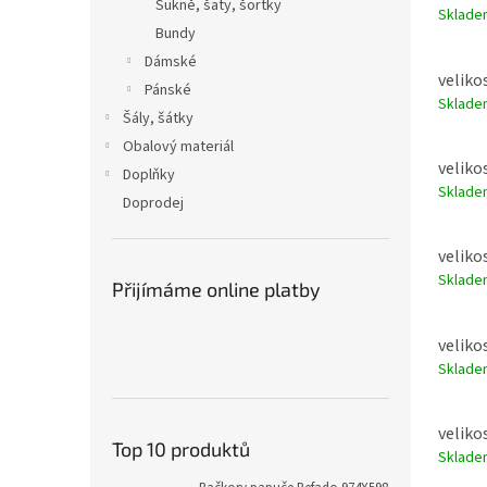
Sukně, šaty, šortky
Sklad
Bundy
Dámské
velikos
Pánské
Sklad
Šály, šátky
Obalový materiál
velikos
Doplňky
Sklad
Doprodej
velikos
Sklad
Přijímáme online platby
velikos
Sklad
velikos
Top 10 produktů
Sklad