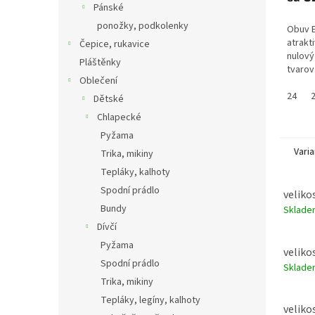
Pánské
ponožky, podkolenky
Obuv 
atrakt
Čepice, rukavice
nulový
Pláštěnky
tvarov
Oblečení
dostat
zapínán
24
Dětské
tomu o
Chlapecké
Pyžama
Varia
Trika, mikiny
Tepláky, kalhoty
Spodní prádlo
velikos
Bundy
Sklad
Dívčí
Pyžama
velikos
Spodní prádlo
Sklad
Trika, mikiny
Tepláky, legíny, kalhoty
velikos