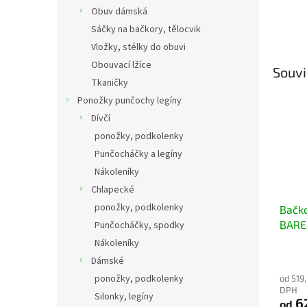
Obuv dámská
Sáčky na bačkory, tělocvik
Vložky, stélky do obuvi
Obouvací lžíce
Souvi
Tkaničky
Ponožky punčochy legíny
Dívčí
ponožky, podkolenky
Punčocháčky a legíny
Nákoleníky
Chlapecké
ponožky, podkolenky
Bačko
BARE
Punčocháčky, spodky
CAPY
Nákoleníky
jahůd
Dámské
ponožky, podkolenky
od 519
DPH
Silonky, legíny
6
od