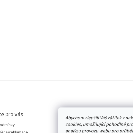
e pro vás
Abychom zlepšili Váš zážitek z n
cookies, umožňující pohodlné pro
podmínky
analýzu provozu webu pro průběž
měna/reklamace