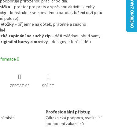
podporuje přirozenou práci chodidla.
pička
– prostor pro prsty a správnou aktivitu klenby.
aty
– konstrukce se zpevněnou patou (ztužení drží patu
é poloze).
 vložky
– příjemné na dotek, pratelné a snadno
lné.
hé zapínání na suchý zip
– děti zvládnou obutí samy.
riginální barvy a motivy
– designy, které si děti
informace
ZEPTAT SE
SDÍLET
Profesionální přístup
jní místa
Zákaznická podpora, vynikající
hodnocení zákazníků