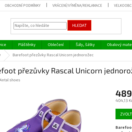
OBCHODNÍ PODMÍNKY
VRÁCENÍ/VÝMĚNA/REKLAMACE
VELKOOB
HLEDAT
vice
Pláštěnky
Oblečení
Šály, šátky
Obalový mater
y
Barefoot přezůvky Rascal Unicorn jednorožec
foot přezůvky Rascal Unicorn jednoro
Antal shoes
489
404,13 K
Měrná
ZVOLT
cena:
Barefoot