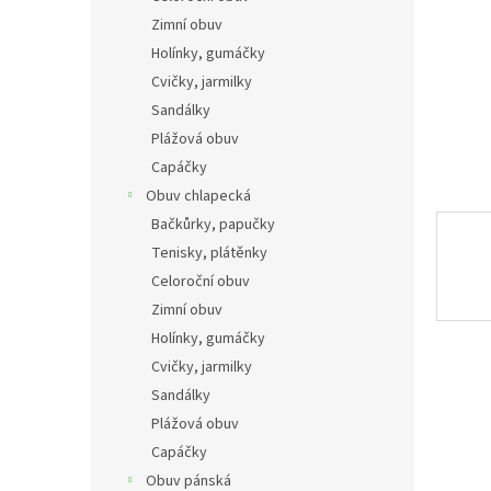
n
Zimní obuv
e
Holínky, gumáčky
l
Cvičky, jarmilky
Sandálky
Plážová obuv
Capáčky
Obuv chlapecká
Bačkůrky, papučky
Tenisky, plátěnky
Celoroční obuv
Zimní obuv
Holínky, gumáčky
Cvičky, jarmilky
Sandálky
Plážová obuv
Capáčky
Obuv pánská