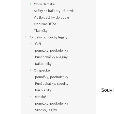
Obuv dámská
Sáčky na bačkory, tělocvik
Vložky, stélky do obuvi
Obouvací lžíce
Tkaničky
Ponožky punčochy legíny
Dívčí
ponožky, podkolenky
Punčocháčky a legíny
Nákoleníky
Chlapecké
ponožky, podkolenky
Punčocháčky, spodky
Souvi
Nákoleníky
Dámské
ponožky, podkolenky
Silonky, legíny