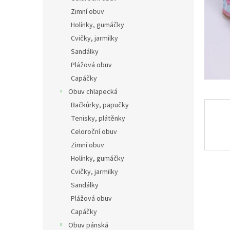
n
Zimní obuv
e
Holínky, gumáčky
l
Cvičky, jarmilky
Sandálky
Plážová obuv
Capáčky
Obuv chlapecká
Bačkůrky, papučky
Tenisky, plátěnky
Celoroční obuv
Zimní obuv
Holínky, gumáčky
Cvičky, jarmilky
Sandálky
Plážová obuv
Capáčky
Obuv pánská