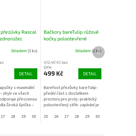
 přezůvky Rascal
Bačkory bareTulip růžové
jednorožec
kočky polootevřené
BAREFOOT
Další
Skladem
(3 ks)
Skladem
(2 ks)
produkt
bez
412,40 Kč bez
DPH
499 Kč
DETAIL
DETAIL
apučky s maximální
Barefoot přezůvky bareTulip-
u – ohyb ve všech
přední část s dostatkem
odporuje přirozenou
prostoru pro prsty- praktický
dla.Široká špička –
polootevřený střih- zapínání je
o prsty a správnou
na suchý zip- zpevněný opatek-
27
28
29
30
31
flexibilní podešev- nulový...
25
32
26
33
27
34
28
35
29
30
31
32