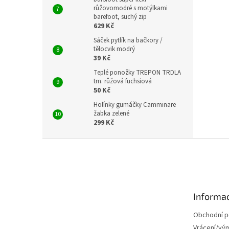
růžovomodré s motýlkami
barefoot, suchý zip
629 Kč
Sáček pytlík na bačkory /
tělocvik modrý
39 Kč
Teplé ponožky TREPON TRDLA
tm. růžová fuchsiová
50 Kč
Holínky gumáčky Camminare
žabka zelené
299 Kč
Z
á
p
a
t
Informac
í
Obchodní 
Vrácení/vý