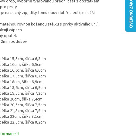
lový drop, výborně tvarovanou přední část s dostatkem
pro prsty
í je na suchý zip, díky tomu obuv dobře sedí (i na užší
jímatelnou rovnou koženou stélku s prvky aktivního uhlí,
lcují zápach
ný opatek
lní 2mm podešev
:
. délka 15,5cm, šířka 6,3cm
. délka 16cm, šířka 6,5cm
. délka 16,6cm, šířka 6,6cm
. délka 17,3cm, šířka 6,7cm
. délka 18cm, šířka 6,9cm
. délka 18,6cm, šířka 6,9cm
. délka 19,5cm, šířka 7,2cm
. délka 20cm, šířka 7,4cm
. délka 20,5cm, šířka 7,5cm
. délka 21,5cm, šířka 7,9cm
. délka 22cm, šířka 8,1cm
. délka 22,5cm, šířka 8,2cm
informace