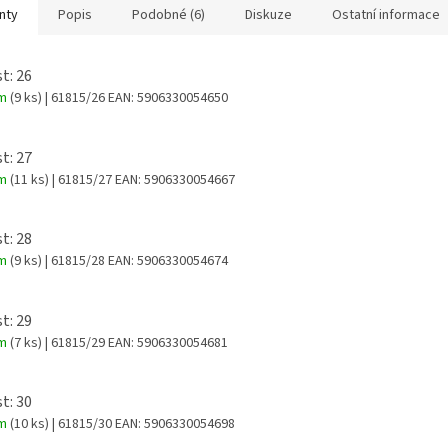
nty
Popis
Podobné (6)
Diskuze
Ostatní informace
t: 26
em
(9 ks)
| 61815/26
EAN:
5906330054650
t: 27
em
(11 ks)
| 61815/27
EAN:
5906330054667
t: 28
em
(9 ks)
| 61815/28
EAN:
5906330054674
t: 29
em
(7 ks)
| 61815/29
EAN:
5906330054681
t: 30
em
(10 ks)
| 61815/30
EAN:
5906330054698