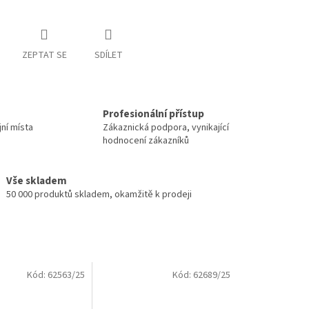
ZEPTAT SE
SDÍLET
Profesionální přístup
jní místa
Zákaznická podpora, vynikající
hodnocení zákazníků
Vše skladem
50 000 produktů skladem, okamžitě k prodeji
Kód:
62563/25
Kód:
62689/25