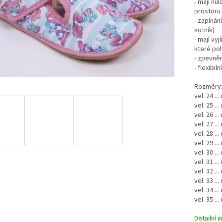
- mají nu
prostoru 
- zapínán
kotník)
- mají vy
které poh
- zpevně
- flexibi
Rozměry
vel. 24 ..
vel. 25 ..
vel. 26 ..
vel. 27 ..
vel. 28 ..
vel. 29 ..
vel. 30 ..
vel. 31 ..
vel. 32 ..
vel. 33 ..
vel. 34 ..
vel. 35 ..
Detailní 