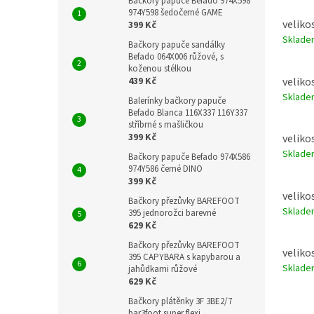
Bačkory papuče Befado 974X598
974Y598 šedočerné GAME
velikos
399 Kč
Sklad
Bačkory papuče sandálky
Befado 064X006 růžové, s
koženou stélkou
velikos
439 Kč
Sklad
Balerínky bačkory papuče
Befado Blanca 116X337 116Y337
stříbrné s mašličkou
399 Kč
velikos
Sklad
Bačkory papuče Befado 974X586
974Y586 černé DINO
399 Kč
velikos
Bačkory přezůvky BAREFOOT
Sklad
395 jednorožci barevné
629 Kč
Bačkory přezůvky BAREFOOT
velikos
395 CAPYBARA s kapybarou a
Sklad
jahůdkami růžové
629 Kč
Bačkory plátěnky 3F 3BE2/7
bar3foot super flexi