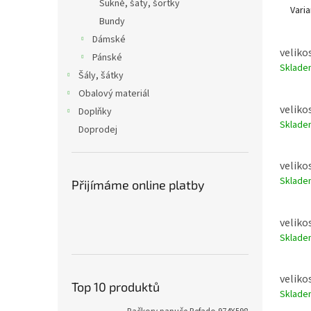
Sukně, šaty, šortky
Varia
Bundy
Dámské
velikos
Pánské
Sklad
Šály, šátky
Obalový materiál
velikos
Doplňky
Sklad
Doprodej
velikos
Sklad
Přijímáme online platby
velikos
Sklad
velikos
Top 10 produktů
Sklad