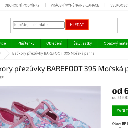
OBCHODNÍ PODMÍNKY
VRÁCENÍ/VÝMĚNA/REKLAMACE
VELKOOB
HLEDAT
vice
Pláštěnky
Oblečení
Šály, šátky
Obalový mater
y
Bačkory přezůvky BAREFOOT 395 Mořská panna
kory přezůvky BAREFOOT 395 Mořská 
EF
od
od
519,8
Měrná
ZVOLT
cena:
Obuv
EF