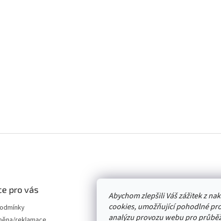
e pro vás
Abychom zlepšili Váš zážitek z n
cookies, umožňující pohodlné pro
podmínky
analýzu provozu webu pro průběž
měna/reklamace