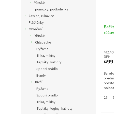
Pánské
ponožky, podkolenky
Čepice, rukavice
Pláštěnky
Bačko
Oblečení
růžov
Dětské
polo
Chlapecké
Pyžama
412,40
Trika, mikiny
DPH
499
Tepláky, kalhoty
Spodní prádlo
Barefo
Bundy
přední
Dívčí
prosto
poloot
Pyžama
na suc
Spodní prádlo
flexibi
26
Trika, mikiny
Tepláky, legíny, kalhoty