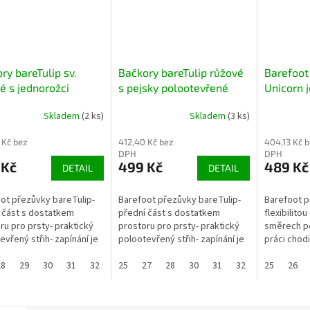
ry bareTulip sv.
Bačkory bareTulip růžové
Barefoot
é s jednorožci
s pejsky polootevřené
Unicorn 
otevřené BAREFOOT
BAREFOOT
Skladem
(2 ks)
Skladem
(3 ks)
 Kč bez
412,40 Kč bez
404,13 Kč 
DPH
DPH
 Kč
499 Kč
489 Kč
DETAIL
DETAIL
ot přezůvky bareTulip-
Barefoot přezůvky bareTulip-
Barefoot p
 část s dostatkem
přední část s dostatkem
flexibilito
ru pro prsty- praktický
prostoru pro prsty- praktický
směrech p
evřený střih- zapínání je
polootevřený střih- zapínání je
práci chodi
hý zip- zpevněný opatek-
na suchý zip- zpevněný opatek-
prostor pr
lní podešev- nulový...
28
29
30
31
32
flexibilní podešev- nulový...
25
27
28
30
31
32
aktivitu...
25
26