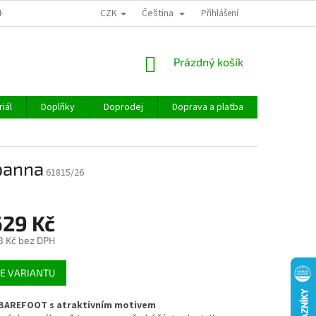
CZK
Čeština
CHOD
Přihlášení
NÁKUPNÍ
Prázdný košík
KOŠÍK
iál
Doplňky
Doprodej
Doprava a platba
Hodnocen
panna
61815/26
629 Kč
3 Kč
bez DPH
E VARIANTU
BAREFOOT s atraktivním motivem