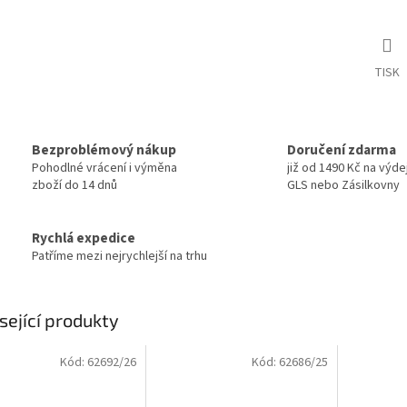
TISK
Bezproblémový nákup
Doručení zdarma
Pohodlné vrácení i výměna
již od 1490 Kč na výde
zboží do 14 dnů
GLS nebo Zásilkovny
Rychlá expedice
Patříme mezi nejrychlejší na trhu
sející produkty
Kód:
62692/26
Kód:
62686/25