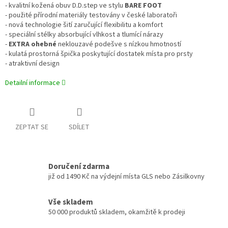
- kvalitní kožená obuv D.D.step ve stylu
BARE FOOT
- použité přírodní materiály testovány v české laboratoři
- nová technologie šití zaručující flexibilitu a komfort
- speciální stélky absorbující vlhkost a tlumící nárazy
-
EXTRA ohebné
neklouzavé podešve s nízkou hmotností
- kulatá prostorná špička poskytující dostatek místa pro prsty
- atraktivní design
Detailní informace
ZEPTAT SE
SDÍLET
Doručení zdarma
již od 1490 Kč na výdejní místa GLS nebo Zásilkovny
Vše skladem
50 000 produktů skladem, okamžitě k prodeji