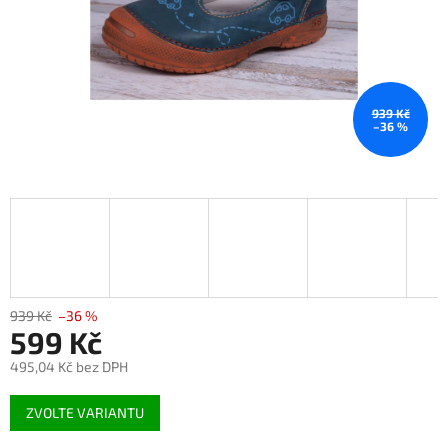
939 Kč
–36 %
939 Kč
–36 %
599 Kč
495,04 Kč bez DPH
Měrná
ZVOLTE VARIANTU
cena: