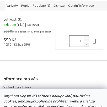
Varianty
Popis
Podobné (6)
Diskuze
Ostatní informace
velikost: 21
Skladem
(1 ks)
| 23120/21
939 Kč
Do 
599 Kč
495,04 Kč bez DPH
Z
á
p
a
Informace pro vás
t
Obchodní podmínky
í
Vrácení/výměna/reklamace
Abychom zlepšili Váš zážitek z nakupování, používáme
Velkoobchod
cookies, umožňující pohodlné prohlížení webu a analýzu
provozu webu pro průběžné zlepšování jeho funkcí, výkonu a