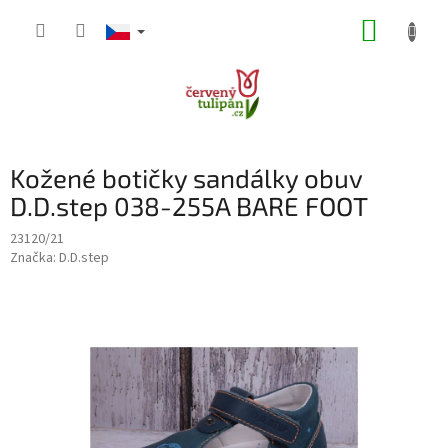
Přejít
NÁKUP
na
obsah
KOŠÍK
Kožené botičky sandálky obuv
D.D.step 038-255A BARE FOOT
23120/21
Značka:
D.D.step