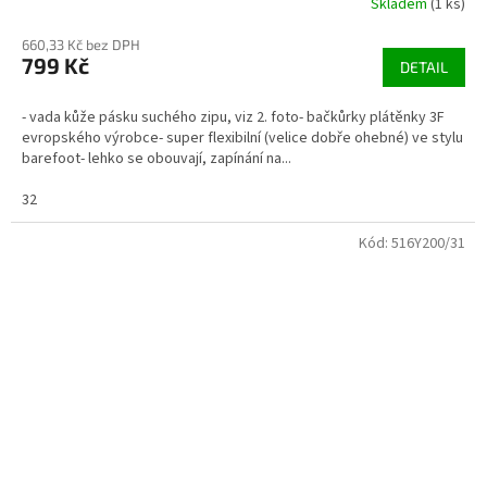
Skladem
(1 ks)
660,33 Kč bez DPH
799 Kč
DETAIL
- vada kůže pásku suchého zipu, viz 2. foto- bačkůrky plátěnky 3F
evropského výrobce- super flexibilní (velice dobře ohebné) ve stylu
barefoot- lehko se obouvají, zapínání na...
32
Kód:
516Y200/31