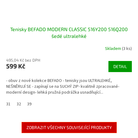
Tenisky BEFADO MODERN CLASSIC 516Y200 516Q200
šedé ultralehké
Skladem
(3 ks)
495,04 Kč bez DPH
599 Kč
DETAIL
- obuv z nové kolekce BEFADO - tenisky jsou ULTRALEHKÉ,
NEŠNĚRUJÍ SE - zapínají se na SUCHÝ ZIP- kvalitně zpracované-
moderní design- lehká pružná podrážka usnadňující...
31
32
39
ZOBRAZIT VŠECHNY SOUVISEJÍCÍ PRODUKTY