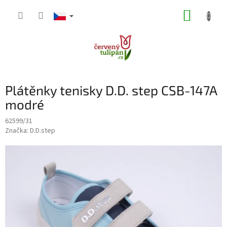
Přejít
NÁKUP
na
obsah
KOŠÍK
Plátěnky tenisky D.D. step CSB-147A
modré
62599/31
Značka:
D.D.step