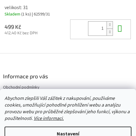
velikost: 31
Skladem
(1 ks)
| 62599/31
Do 
499 Kč
412,40 Kč bez DPH
Z
á
p
a
Informace pro vás
t
Obchodní podmínky
í
Vrácení/výměna/reklamace
Abychom zlepšili Váš zážitek z nakupování, používáme
Velkoobchod
cookies, umožňující pohodlné prohlížení webu a analýzu
provozu webu pro průběžné zlepšování jeho funkcí, výkonu a
použitelnosti.
Více informaci.
Vytvořil Shoptet
Nastavení