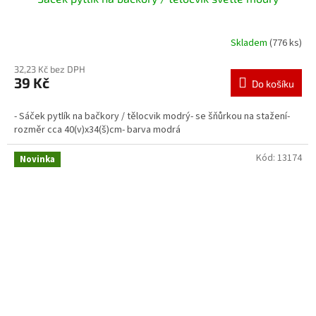
Skladem
(776 ks)
32,23 Kč bez DPH
39 Kč
Do košíku
- Sáček pytlík na bačkory / tělocvik modrý- se šňůrkou na stažení-
rozměr cca 40(v)x34(š)cm- barva modrá
Kód:
13174
Novinka