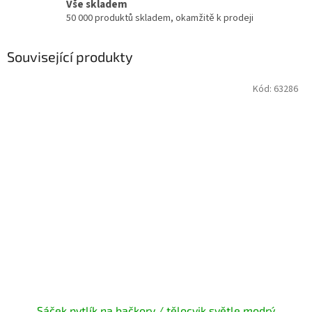
Vše skladem
50 000 produktů skladem, okamžitě k prodeji
Související produkty
Kód:
63286
Sáček pytlík na bačkory / tělocvik světle modrý