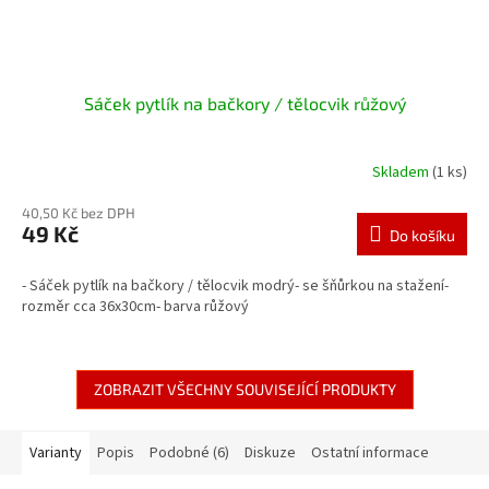
Sáček pytlík na bačkory / tělocvik růžový
Skladem
(1 ks)
40,50 Kč bez DPH
49 Kč
Do košíku
- Sáček pytlík na bačkory / tělocvik modrý- se šňůrkou na stažení-
rozměr cca 36x30cm- barva růžový
ZOBRAZIT VŠECHNY SOUVISEJÍCÍ PRODUKTY
Varianty
Popis
Podobné (6)
Diskuze
Ostatní informace