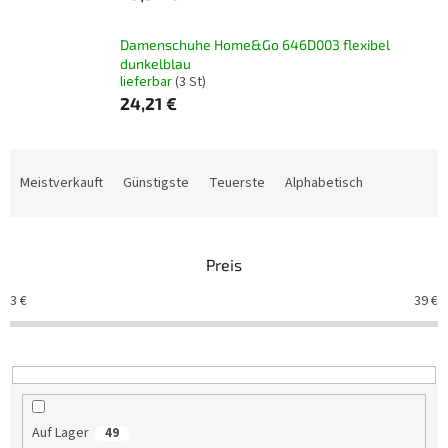
Damenschuhe Home&Go 646D003 flexibel
dunkelblau
lieferbar
(3 St)
24,21 €
P
r
Meistverkauft
Günstigste
Teuerste
Alphabetisch
o
d
u
Preis
k
t
3
€
39
€
s
o
r
t
i
e
Auf Lager
49
r