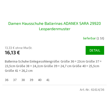
Damen Hausschuhe Ballerinas ADANEX SARA 29920
Leopardenmuster
lieferbar
(1 St)
13,33 € ohne MwSt.
DETAIL
16,13 €
Ballerina-Schuhe Einlegesohlengröße: Größe 36 = 23cm Größe 37 =
23,5cm Größe 38 = 24,2cm Größe 39 = 24,7 cm Größe 40 = 25,5cm
Größe 41 = 26,2 cm
36
37
38
39
40
41
Art.-Nr.:
61614/36