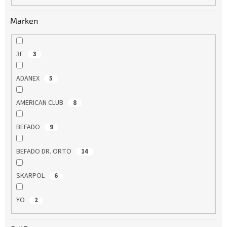
u
n
Marken
g
3F
3
ADANEX
5
AMERICAN CLUB
8
BEFADO
9
BEFADO DR. ORTO
14
SKARPOL
6
YO
2