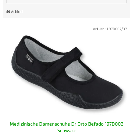
49
Artikel
L
Art.-Nr.:
197D002/37
i
s
t
e
d
e
r
P
r
o
d
u
k
t
Medizinische Damenschuhe Dr Orto Befado 197D002
e
Schwarz