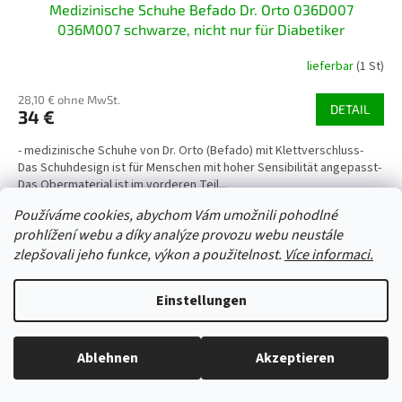
Medizinische Schuhe Befado Dr. Orto 036D007
036M007 schwarze, nicht nur für Diabetiker
lieferbar
(1 St)
28,10 € ohne MwSt.
DETAIL
34 €
- medizinische Schuhe von Dr. Orto (Befado) mit Klettverschluss-
Das Schuhdesign ist für Menschen mit hoher Sensibilität angepasst-
Das Obermaterial ist im vorderen Teil...
Používáme cookies, abychom Vám umožnili pohodlné
37
38
40
41
46
48
prohlížení webu a díky analýze provozu webu neustále
zlepšovali jeho funkce, výkon a použitelnost.
Více informaci.
Art.-Nr.:
48766/34/35
Einstellungen
Ablehnen
Akzeptieren
Alles ist auf Lager, wir versenden jeden Werktag.