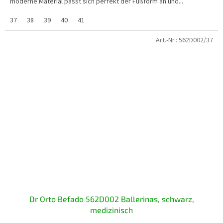
moderne Material passt sich perfekt der Fußform an und...
37
38
39
40
41
Art.-Nr.:
562D002/37
Dr Orto Befado 562D002 Ballerinas, schwarz,
medizinisch