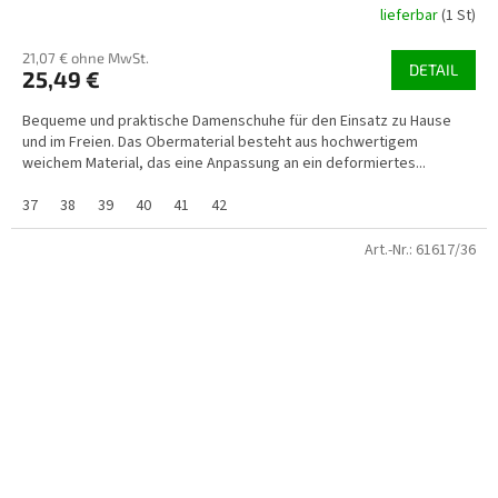
lieferbar
(1 St)
21,07 € ohne MwSt.
DETAIL
25,49 €
Bequeme und praktische Damenschuhe für den Einsatz zu Hause
und im Freien. Das Obermaterial besteht aus hochwertigem
weichem Material, das eine Anpassung an ein deformiertes...
37
38
39
40
41
42
Art.-Nr.:
61617/36