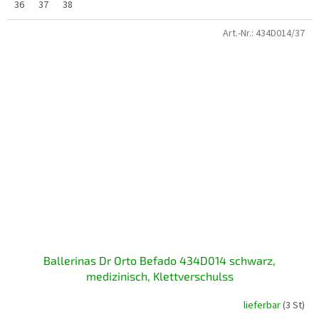
36
37
38
Art.-Nr.:
434D014/37
Ballerinas Dr Orto Befado 434D014 schwarz,
medizinisch, Klettverschulss
lieferbar
(3 St)