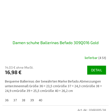
Damen schuhe Ballerinas Befado 309Q016 Gold
lieferbar
(4 St)
14,03 € ohne MwSt.
DETAIL
16,98 €
Bequeme Ballerinas der bewährten Marke Befado.Abmessungen
unten:Innenmaß:Größe 36 = 23,5 cmGröße 37 = 24,3 cmGröße 38 =
24,9 cmGröße 39 = 25,5 cmGröße 40 = 26,2 cm
36
37
38
39
40
Art.-Nr.:
036D005/38