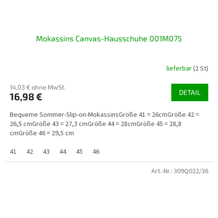
Mokassins Canvas-Hausschuhe 001M075
lieferbar
(2 St)
14,03 € ohne MwSt.
DETAIL
16,98 €
Bequeme Sommer-Slip-on-MokassinsGröße 41 = 26cmGröße 42 =
26,5 cmGröße 43 = 27,3 cmGröße 44 = 28cmGröße 45 = 28,8
cmGröße 46 = 29,5 cm
41
42
43
44
45
46
Art.-Nr.:
309Q022/36