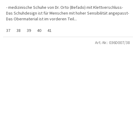
- medizinische Schuhe von Dr. Orto (Befado) mit Klettverschluss-
Das Schuhdesign ist für Menschen mit hoher Sensibilität angepasst-
Das Obermaterial ist im vorderen Teil...
37
38
39
40
41
Art.-Nr.:
036D007/38