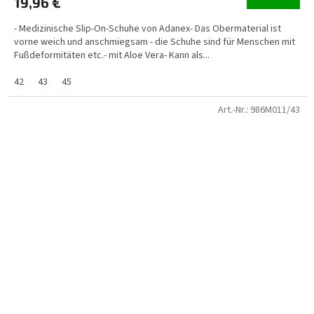
19,96 €
- Medizinische Slip-On-Schuhe von Adanex- Das Obermaterial ist
vorne weich und anschmiegsam - die Schuhe sind für Menschen mit
Fußdeformitäten etc.- mit Aloe Vera- Kann als...
42
43
45
Art.-Nr.:
986M011/43