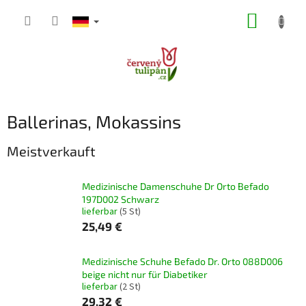
Zum
WARE
Inhalt
springen
Ballerinas, Mokassins
Meistverkauft
Medizinische Damenschuhe Dr Orto Befado
197D002 Schwarz
lieferbar
(5 St)
25,49 €
Medizinische Schuhe Befado Dr. Orto 088D006
beige nicht nur für Diabetiker
lieferbar
(2 St)
29,32 €