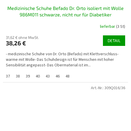
Medizinische Schuhe Befado Dr. Orto isoliert mit Wolle
986M011 schwarze, nicht nur für Diabetiker
lieferbar
(3 St)
31,62 € ohne MwSt.
DETAIL
38,26 €
- medizinische Schuhe von Dr. Orto (Befado) mit Klettverschluss-
warme mit Wolle- Das Schuhdesign ist für Menschen mit hoher
Sensibilität angepasst- Das Obermaterial ist im...
37
38
39
40
43
46
48
Art.-Nr.:
309Q016/36