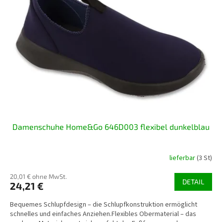
Damenschuhe Home&Go 646D003 flexibel dunkelblau
lieferbar
(3 St)
20,01 € ohne MwSt.
DETAIL
24,21 €
Bequemes Schlupfdesign – die Schlupfkonstruktion ermöglicht
schnelles und einfaches Anziehen.Flexibles Obermaterial – das