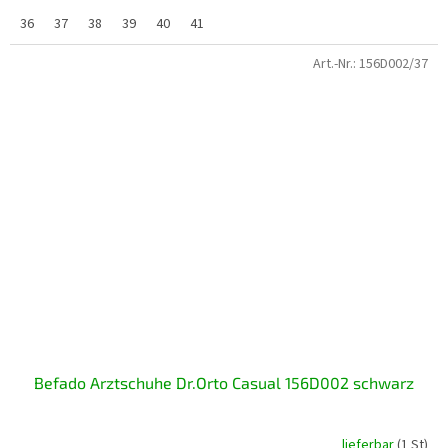
36
37
38
39
40
41
Art.-Nr.:
156D002/37
Befado Arztschuhe Dr.Orto Casual 156D002 schwarz
lieferbar
(1 St)