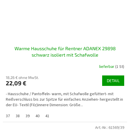
Warme Hausschuhe für Rentner ADANEX 29898
schwarz isoliert mit Schafwolle
lieferbar
(1 St)
18,26 € ohne MwSt.
DETAIL
22,09 €
- Hausschuhe / Pantoffeln- warm, mit Schafwolle gefüttert- mit
Reißverschluss bis zur Spitze für einfaches Anziehen- hergestellt in
der EU- Textil (Filz)innere Dimension: Größe...
37
38
39
40
41
Art.-Nr.:
61569/39