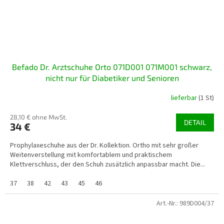
Befado Dr. Arztschuhe Orto 071D001 071M001 schwarz,
nicht nur für Diabetiker und Senioren
lieferbar
(1 St)
28,10 € ohne MwSt.
DETAIL
34 €
Prophylaxeschuhe aus der Dr. Kollektion. Ortho mit sehr großer
Weitenverstellung mit komfortablem und praktischem
Klettverschluss, der den Schuh zusätzlich anpassbar macht. Die...
37
38
42
43
45
46
Art.-Nr.:
989D004/37