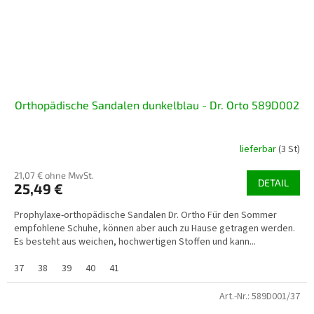
Orthopädische Sandalen dunkelblau - Dr. Orto 589D002
lieferbar
(3 St)
21,07 € ohne MwSt.
DETAIL
25,49 €
Prophylaxe-orthopädische Sandalen Dr. Ortho Für den Sommer
empfohlene Schuhe, können aber auch zu Hause getragen werden.
Es besteht aus weichen, hochwertigen Stoffen und kann...
37
38
39
40
41
Art.-Nr.:
589D001/37