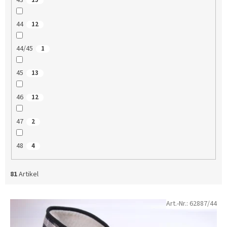
43
15
44
12
44/45
1
45
13
46
12
47
2
48
4
81
Artikel
L
Art.-Nr.:
62887/44
i
s