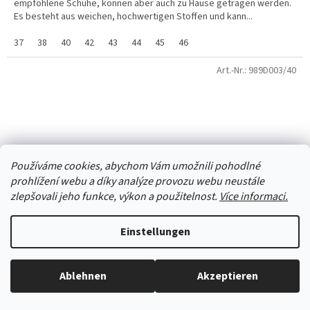
empfohlene Schuhe, können aber auch zu Hause getragen werden.
Es besteht aus weichen, hochwertigen Stoffen und kann...
37
38
40
42
43
44
45
46
Art.-Nr.:
989D003/40
Používáme cookies, abychom Vám umožnili pohodlné
prohlížení webu a díky analýze provozu webu neustále
zlepšovali jeho funkce, výkon a použitelnost.
Více informaci.
Einstellungen
Ablehnen
Akzeptieren
Alles ist auf Lager, wir versenden jeden Werktag.
Orthopädische Sandalen beige - Dr. Orto 989D003