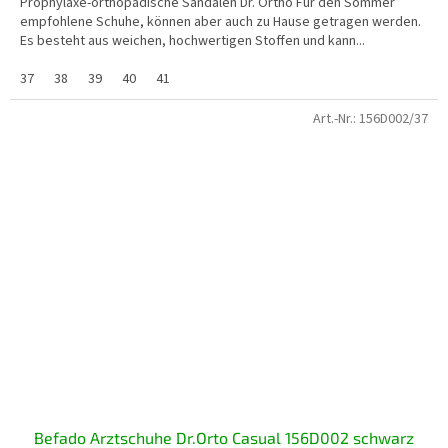
Prophylaxe-orthopädische Sandalen Dr. Ortho Für den Sommer
empfohlene Schuhe, können aber auch zu Hause getragen werden.
Es besteht aus weichen, hochwertigen Stoffen und kann...
37
38
39
40
41
Art.-Nr.:
156D002/37
Befado Arztschuhe Dr.Orto Casual 156D002 schwarz