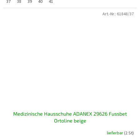
37
38
39
40
41
Art.-Nr.:
61848/37
Medizinische Hausschuhe ADANEX 29626 Fussbet
Ortoline beige
lieferbar
(2 St)