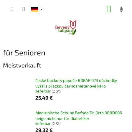
Zum
WARE
Inhalt
springen
für Senioren
Meistverkauft
české bačkory papuče BOKAP 073 důchodky
vyšší s přezkou černosmetanové káro
lieferbar
(2 St)
25,49 €
Medizinische Schuhe Befado Dr. Orto 088D006
beige nicht nur für Diabetiker
lieferbar
(2 St)
29,32 €