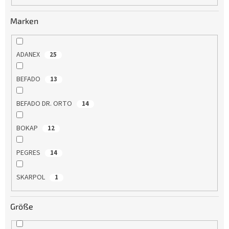
u
n
Marken
g
ADANEX
25
BEFADO
13
BEFADO DR. ORTO
14
BOKAP
12
PEGRES
14
SKARPOL
1
Größe