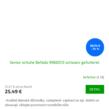
29,74 €
–14 %
Senior schuhe Befado 996D013 schwarz gefutteret
lieferbar
(1 St)
21,07 € ohne MwSt.
DETAIL
25,49 €
- Kvalitní dámské důchodky- zateplené- zapínací na zip- dobře se
obouvají- věnujte pozornost rozměrům níže