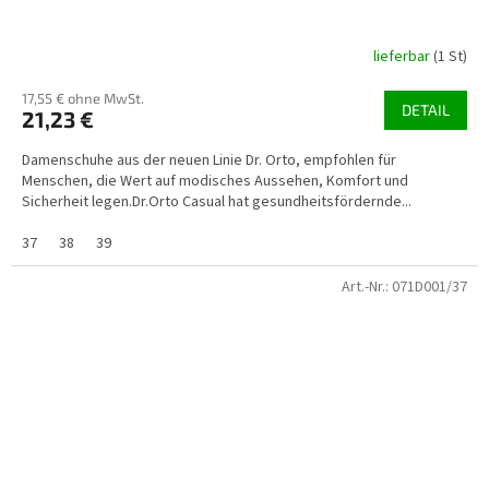
lieferbar
(1 St)
17,55 € ohne MwSt.
DETAIL
21,23 €
Damenschuhe aus der neuen Linie Dr. Orto, empfohlen für
Menschen, die Wert auf modisches Aussehen, Komfort und
Sicherheit legen.Dr.Orto Casual hat gesundheitsfördernde...
37
38
39
Art.-Nr.:
071D001/37