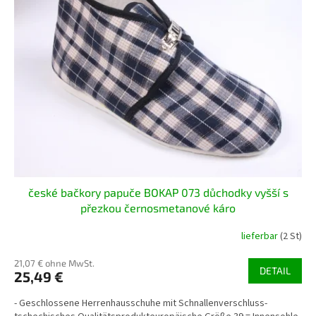
t
e
d
e
r
P
r
o
d
u
k
t
české bačkory papuče BOKAP 073 důchodky vyšší s
e
přezkou černosmetanové káro
lieferbar
(2 St)
21,07 € ohne MwSt.
DETAIL
25,49 €
- Geschlossene Herrenhausschuhe mit Schnallenverschluss-