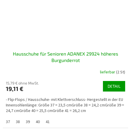
Hausschuhe für Senioren ADANEX 29924 höheres
Burgunderrot
lieferbar
(2 St)
15,79 € ohne MwSt.
DETAIL
19,11 €
- Flip-Flops / Hausschuhe- mit Klettverschluss- Hergestellt in der EU
Innensohlenlänge: Größe 37 = 23,5 cmGröße 38 = 24,2 cmGröße 39 =
24,7 cmGröße 40 = 25,5 cmGröße 41 = 26,2 cm
37
38
39
40
41