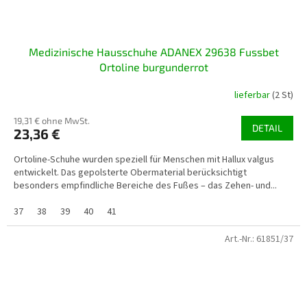
Medizinische Hausschuhe ADANEX 29638 Fussbet
Ortoline burgunderrot
lieferbar
(2 St)
19,31 € ohne MwSt.
DETAIL
23,36 €
Ortoline-Schuhe wurden speziell für Menschen mit Hallux valgus
entwickelt. Das gepolsterte Obermaterial berücksichtigt
besonders empfindliche Bereiche des Fußes – das Zehen- und...
37
38
39
40
41
Art.-Nr.:
61851/37