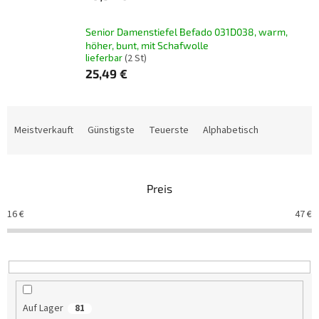
Senior Damenstiefel Befado 031D038, warm,
höher, bunt, mit Schafwolle
lieferbar
(2 St)
25,49 €
P
r
Meistverkauft
Günstigste
Teuerste
Alphabetisch
o
d
u
Preis
k
t
16
€
47
€
s
o
r
t
i
e
Auf Lager
81
r