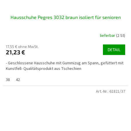
Hausschuhe Pegres 3032 braun isoliert für senioren
lieferbar
(2 St)
17,55 € ohne MwSt.
DETAIL
21,23 €
- Geschlossene Hausschuhe mit Gummizug am Spann, gefüttert mit
Kunstfell- Qualitätsprodukt aus Tschechien
38
42
Art.-Nr.:
61821/37