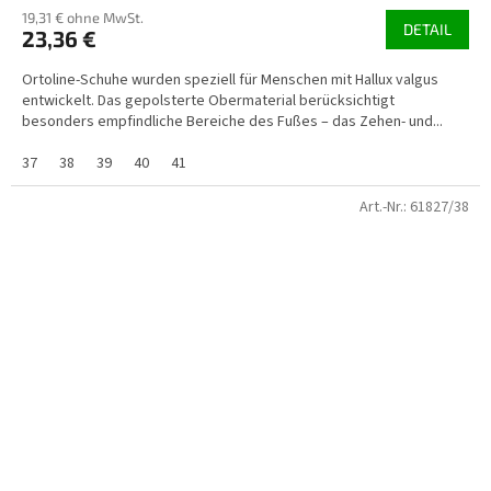
19,31 € ohne MwSt.
DETAIL
23,36 €
Ortoline-Schuhe wurden speziell für Menschen mit Hallux valgus
entwickelt. Das gepolsterte Obermaterial berücksichtigt
besonders empfindliche Bereiche des Fußes – das Zehen- und...
37
38
39
40
41
Art.-Nr.:
61827/38