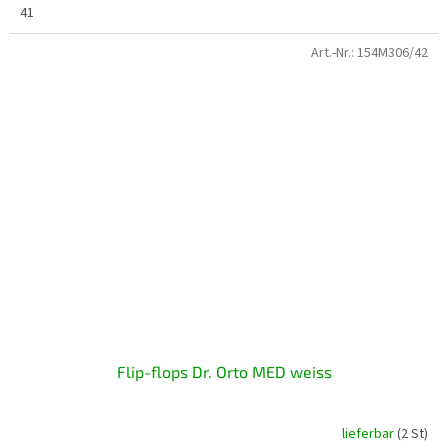
41
Art.-Nr.:
154M306/42
Flip-flops Dr. Orto MED weiss
lieferbar
(2 St)