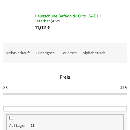
Hausschuhe Befado dr. Orto 154D111
lieferbar
(4 St)
11,02 €
P
r
Meistverkauft
Günstigste
Teuerste
Alphabetisch
o
d
u
Preis
k
t
5
€
23
€
s
o
r
t
i
e
Auf Lager
28
r