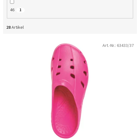
46
1
28
Artikel
L
Art.-Nr.:
63433/37
i
s
t
e
d
e
r
P
r
o
d
u
k
t