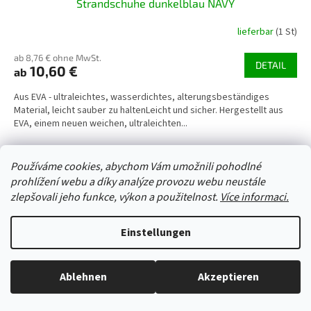
Strandschuhe dunkelblau NAVY
lieferbar
(1 St)
ab 8,76 € ohne MwSt.
DETAIL
10,60 €
ab
Aus EVA - ultraleichtes, wasserdichtes, alterungsbeständiges
Material, leicht sauber zu haltenLeicht und sicher. Hergestellt aus
EVA, einem neuen weichen, ultraleichten...
37/38
41/42
43/44
Používáme cookies, abychom Vám umožnili pohodlné
Art.-Nr.:
53507/36_37
prohlížení webu a díky analýze provozu webu neustále
zlepšovali jeho funkce, výkon a použitelnost.
Více informaci.
Einstellungen
Ablehnen
Akzeptieren
Alles ist auf Lager, wir versenden jeden Werktag.