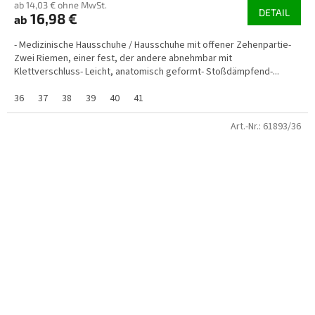
ab 14,03 € ohne MwSt.
DETAIL
16,98 €
ab
- Medizinische Hausschuhe / Hausschuhe mit offener Zehenpartie-
Zwei Riemen, einer fest, der andere abnehmbar mit
Klettverschluss- Leicht, anatomisch geformt- Stoßdämpfend-...
36
37
38
39
40
41
Art.-Nr.:
61893/36