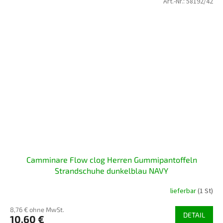
Art.-Nr.:
58192/42
Camminare Flow clog Herren Gummipantoffeln
Strandschuhe dunkelblau NAVY
lieferbar
(1 St)
8,76 € ohne MwSt.
DETAIL
10,60 €