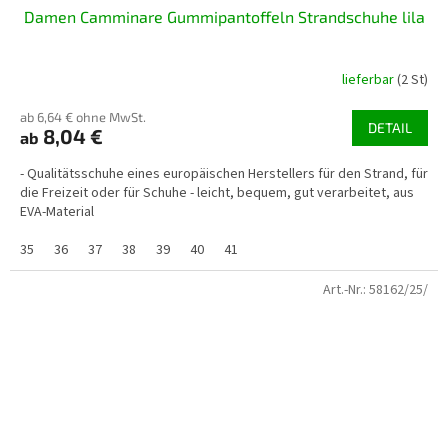
Damen Camminare Gummipantoffeln Strandschuhe lila
lieferbar
(2 St)
ab 6,64 € ohne MwSt.
DETAIL
8,04 €
ab
- Qualitätsschuhe eines europäischen Herstellers für den Strand, für
die Freizeit oder für Schuhe - leicht, bequem, gut verarbeitet, aus
EVA-Material
35
36
37
38
39
40
41
Art.-Nr.:
58162/25/