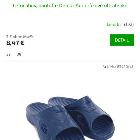
Letní obuv, pantofle Demar Aero růžové ultralehké
e
lieferbar
(1 St)
7 € ohne MwSt.
DETAIL
8,47 €
37
38
Art.-Nr.:
63430/41