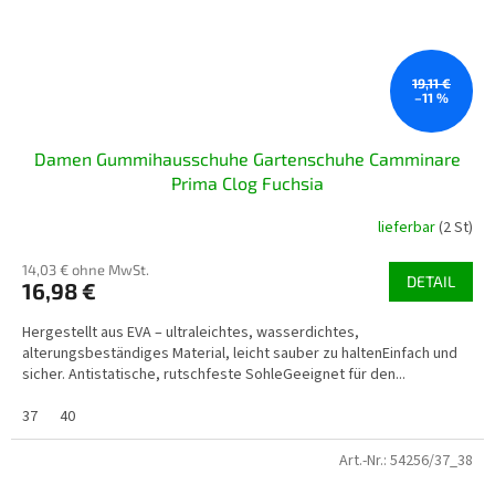
19,11 €
–11 %
Damen Gummihausschuhe Gartenschuhe Camminare
Prima Clog Fuchsia
lieferbar
(2 St)
14,03 € ohne MwSt.
DETAIL
16,98 €
Hergestellt aus EVA – ultraleichtes, wasserdichtes,
alterungsbeständiges Material, leicht sauber zu haltenEinfach und
sicher. Antistatische, rutschfeste SohleGeeignet für den...
37
40
Art.-Nr.:
54256/37_38