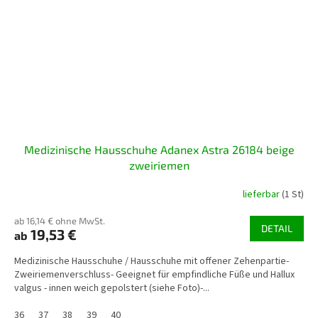
Medizinische Hausschuhe Adanex Astra 26184 beige
zweiriemen
lieferbar
(1 St)
ab 16,14 € ohne MwSt.
DETAIL
19,53 €
ab
Medizinische Hausschuhe / Hausschuhe mit offener Zehenpartie-
Zweiriemenverschluss- Geeignet für empfindliche Füße und Hallux
valgus - innen weich gepolstert (siehe Foto)-...
36
37
38
39
40