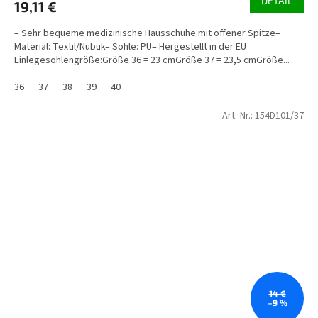
DETAIL
19,11 €
– Sehr bequeme medizinische Hausschuhe mit offener Spitze–
Material: Textil/Nubuk– Sohle: PU– Hergestellt in der EU
Einlegesohlengröße:Größe 36 = 23 cmGröße 37 = 23,5 cmGröße...
36
37
38
39
40
Art.-Nr.:
154D101/37
14 €
–9 %