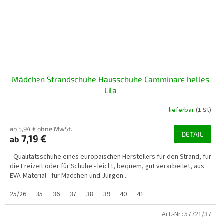
Mädchen Strandschuhe Hausschuhe Camminare helles
Lila
lieferbar
(1 St)
ab 5,94 € ohne MwSt.
DETAIL
7,19 €
ab
- Qualitätsschuhe eines europäischen Herstellers für den Strand, für
die Freizeit oder für Schuhe - leicht, bequem, gut verarbeitet, aus
EVA-Material - für Mädchen und Jungen...
25/26
35
36
37
38
39
40
41
Art.-Nr.:
57721/37