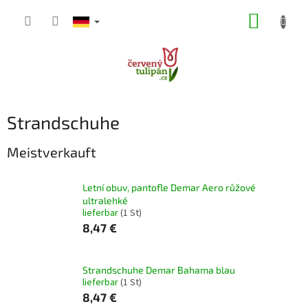
Zum
WARE
Inhalt
springen
Strandschuhe
Meistverkauft
Letní obuv, pantofle Demar Aero růžové
ultralehké
lieferbar
(1 St)
8,47 €
Strandschuhe Demar Bahama blau
lieferbar
(1 St)
8,47 €