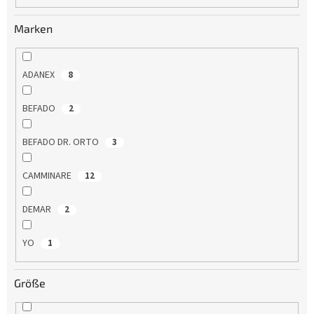
u
n
Marken
g
ADANEX
8
BEFADO
2
BEFADO DR. ORTO
3
CAMMINARE
12
DEMAR
2
YO
1
Größe