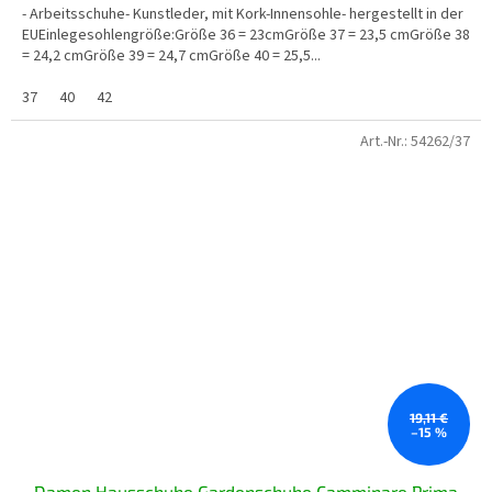
- Arbeitsschuhe- Kunstleder, mit Kork-Innensohle- hergestellt in der
EUEinlegesohlengröße:Größe 36 = 23cmGröße 37 = 23,5 cmGröße 38
= 24,2 cmGröße 39 = 24,7 cmGröße 40 = 25,5...
37
40
42
Art.-Nr.:
54262/37
19,11 €
–15 %
Damen Hausschuhe Gardenschuhe Camminare Prima