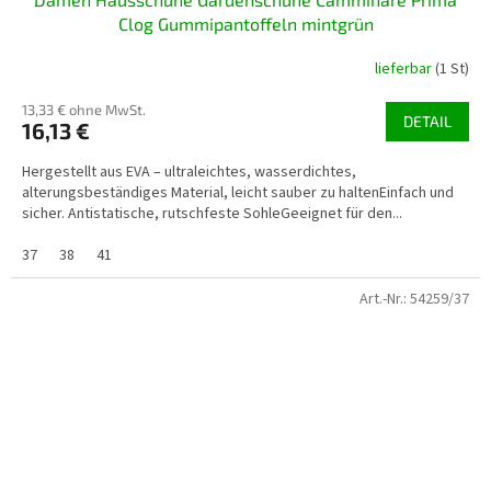
Clog Gummipantoffeln mintgrün
lieferbar
(1 St)
13,33 € ohne MwSt.
DETAIL
16,13 €
Hergestellt aus EVA – ultraleichtes, wasserdichtes,
alterungsbeständiges Material, leicht sauber zu haltenEinfach und
sicher. Antistatische, rutschfeste SohleGeeignet für den...
37
38
41
Art.-Nr.:
54259/37