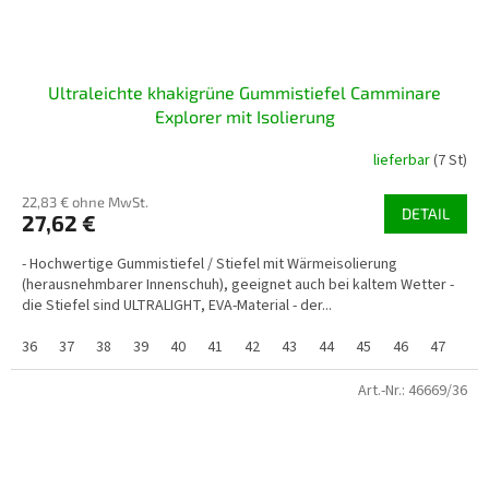
Ultraleichte khakigrüne Gummistiefel Camminare
Explorer mit Isolierung
lieferbar
(7 St)
22,83 € ohne MwSt.
DETAIL
27,62 €
- Hochwertige Gummistiefel / Stiefel mit Wärmeisolierung
(herausnehmbarer Innenschuh), geeignet auch bei kaltem Wetter -
die Stiefel sind ULTRALIGHT, EVA-Material - der...
36
37
38
39
40
41
42
43
44
45
46
47
48
Art.-Nr.:
46669/36