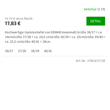
lieferbar
(1 St)
14,74 € ohne MwSt.
DETAIL
17,83 €
Hochwertige Gummistiefel von DEMAR.Innenmaß:Größe 36/37 = ca.
24cmGröße 37/38 = ca. 24,5 cmGröße 38/39 = ca. 25cmGröße 39/40 =
ca. 25,5 cmGröße 40/41 = 26cm
36/37
37/38
38/39
40/41
Art.-Nr.:
37854/37/38