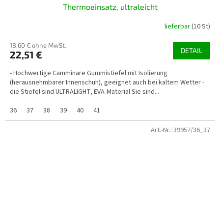
Thermoeinsatz, ultraleicht
lieferbar
(10 St)
18,60 € ohne MwSt.
DETAIL
22,51 €
- Hochwertige Camminare Gummistiefel mit Isolierung
(herausnehmbarer Innenschuh), geeignet auch bei kaltem Wetter -
die Stiefel sind ULTRALIGHT, EVA-Material Sie sind...
36
37
38
39
40
41
Art.-Nr.:
39957/36_37