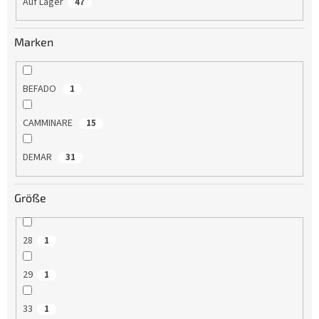
Auf Lager
47
r
u
n
Marken
g
BEFADO
1
CAMMINARE
15
DEMAR
31
Größe
28
1
29
1
33
1