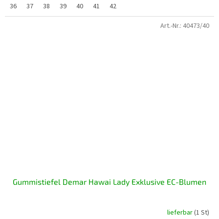
36
37
38
39
40
41
42
Art.-Nr.:
40473/40
Gummistiefel Demar Hawai Lady Exklusive EC-Blumen
lieferbar
(1 St)