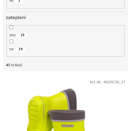
48
1
zateplení
ano
25
ne
19
47
Artikel
L
Art.-Nr.:
40185/36_37
i
s
t
e
d
e
r