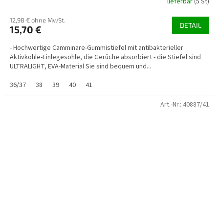
lieferbar
(5 St)
12,98 € ohne MwSt.
DETAIL
15,70 €
- Hochwertige Camminare-Gummistiefel mit antibakterieller
Aktivkohle-Einlegesohle, die Gerüche absorbiert - die Stiefel sind
ULTRALIGHT, EVA-Material Sie sind bequem und...
36/37
38
39
40
41
Art.-Nr.:
40887/41