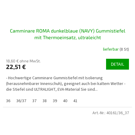
Camminare ROMA dunkelblaue (NAVY) Gummistiefel
mit Thermoeinsatz, ultraleicht
lieferbar
(8 St)
18,60 € ohne MwSt.
DETAIL
22,51 €
- Hochwertige Camminare Gummistiefel mit Isolierung
(herausnehmbarer Innenschuh), geeignet auch bei kaltem Wetter -
die Stiefel sind ULTRALIGHT, EVA-Material Sie sind...
36
36/37
37
38
39
40
41
Art.-Nr.:
40161/36_37