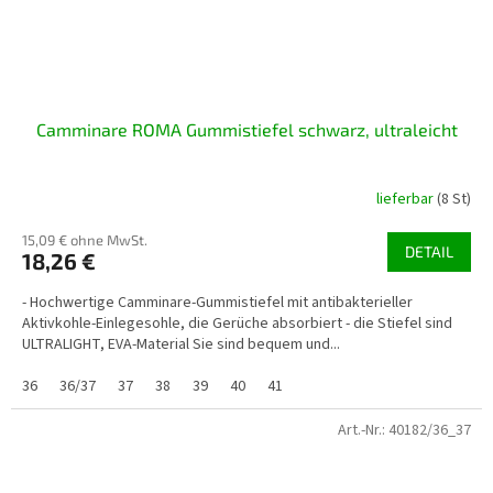
Camminare ROMA Gummistiefel schwarz, ultraleicht
lieferbar
(8 St)
15,09 € ohne MwSt.
DETAIL
18,26 €
- Hochwertige Camminare-Gummistiefel mit antibakterieller
Aktivkohle-Einlegesohle, die Gerüche absorbiert - die Stiefel sind
ULTRALIGHT, EVA-Material Sie sind bequem und...
36
36/37
37
38
39
40
41
Art.-Nr.:
40182/36_37