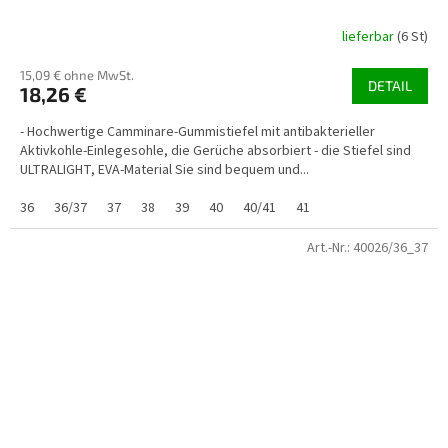
lieferbar
(6 St)
15,09 € ohne MwSt.
DETAIL
18,26 €
- Hochwertige Camminare-Gummistiefel mit antibakterieller
Aktivkohle-Einlegesohle, die Gerüche absorbiert - die Stiefel sind
ULTRALIGHT, EVA-Material Sie sind bequem und...
36
36/37
37
38
39
40
40/41
41
Art.-Nr.:
40026/36_37