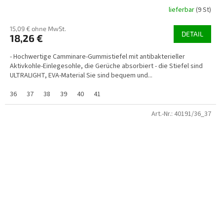
lieferbar
(9 St)
15,09 € ohne MwSt.
DETAIL
18,26 €
- Hochwertige Camminare-Gummistiefel mit antibakterieller
Aktivkohle-Einlegesohle, die Gerüche absorbiert - die Stiefel sind
ULTRALIGHT, EVA-Material Sie sind bequem und...
36
37
38
39
40
41
Art.-Nr.:
40191/36_37