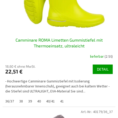
P
r
o
d
u
k
t
Camminare ROMA Limetten Gummistiefel mit
e
Thermoeinsatz, ultraleicht
lieferbar
(2 St)
18,60 € ohne MwSt.
DETAIL
22,51 €
- Hochwertige Camminare Gummistiefel mit Isolierung
(herausnehmbarer Innenschuh), geeignet auch bei kaltem Wetter -
die Stiefel sind ULTRALIGHT, EVA-Material Sie sind...
36/37
38
39
40
40/41
41
Art.-Nr.:
40179/36_37