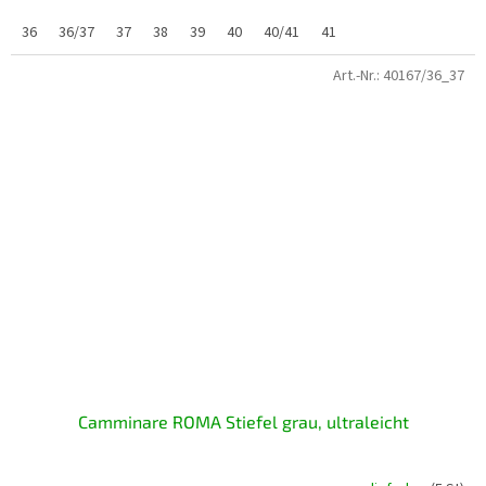
36
36/37
37
38
39
40
40/41
41
Art.-Nr.:
40167/36_37
Camminare ROMA Stiefel grau, ultraleicht