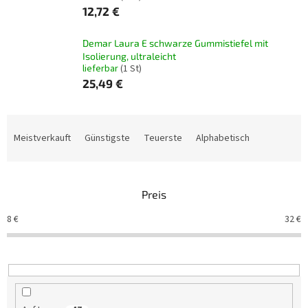
12,72 €
Demar Laura E schwarze Gummistiefel mit
Isolierung, ultraleicht
lieferbar
(1 St)
25,49 €
P
r
Meistverkauft
Günstigste
Teuerste
Alphabetisch
o
d
u
Preis
k
t
8
€
32
€
s
o
r
t
i
e