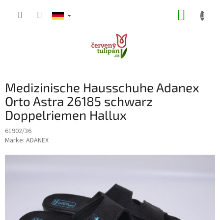
Zum
WARE
Inhalt
springen
Medizinische Hausschuhe Adanex
Orto Astra 26185 schwarz
Doppelriemen Hallux
61902/36
Marke:
ADANEX