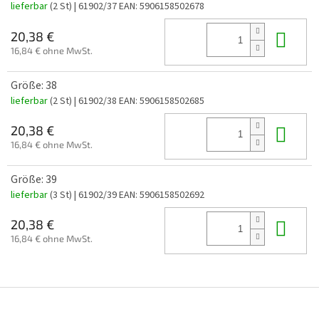
lieferbar
(2 St)
| 61902/37
EAN:
5906158502678
In 
20,38 €
16,84 € ohne MwSt.
Größe: 38
lieferbar
(2 St)
| 61902/38
EAN:
5906158502685
In 
20,38 €
16,84 € ohne MwSt.
Größe: 39
lieferbar
(3 St)
| 61902/39
EAN:
5906158502692
In 
20,38 €
16,84 € ohne MwSt.
F
u