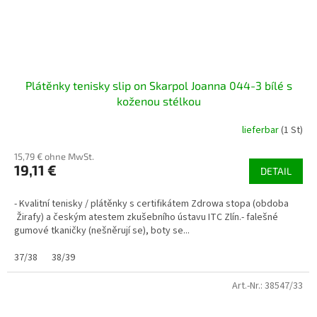
Plátěnky tenisky slip on Skarpol Joanna 044-3 bílé s
koženou stélkou
lieferbar
(1 St)
15,79 € ohne MwSt.
19,11 €
DETAIL
- Kvalitní tenisky / plátěnky s certifikátem Zdrowa stopa (obdoba
Žirafy) a českým atestem zkušebního ústavu ITC Zlín.- falešné
gumové tkaničky (nešněrují se), boty se...
37/38
38/39
Art.-Nr.:
38547/33