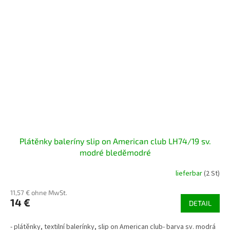
Plátěnky baleríny slip on American club LH74/19 sv.
modré bleděmodré
lieferbar
(2 St)
11,57 € ohne MwSt.
14 €
DETAIL
- plátěnky, textilní balerínky, slip on American club- barva sv. modrá