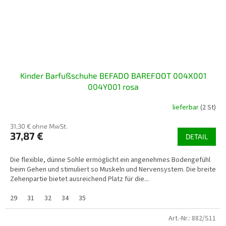
Kinder Barfußschuhe BEFADO BAREFOOT 004X001
004Y001 rosa
lieferbar
(2 St)
31,30 € ohne MwSt.
37,87 €
DETAIL
Die flexible, dünne Sohle ermöglicht ein angenehmes Bodengefühl
beim Gehen und stimuliert so Muskeln und Nervensystem. Die breite
Zehenpartie bietet ausreichend Platz für die...
29
31
32
34
35
Art.-Nr.:
882/S11