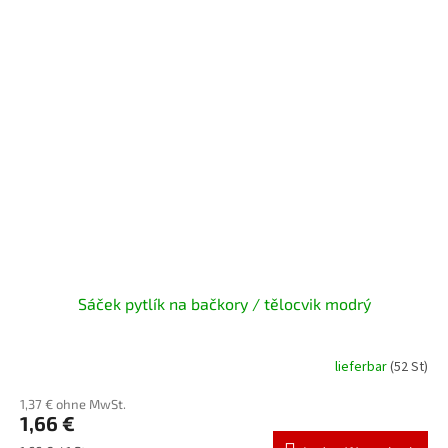
Sáček pytlík na bačkory / tělocvik modrý
lieferbar
(52 St)
1,37 € ohne MwSt.
1,66 €