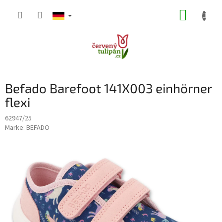
Zum
WARE
Inhalt
springen
Befado Barefoot 141X003 einhörner
flexi
62947/25
Marke:
BEFADO