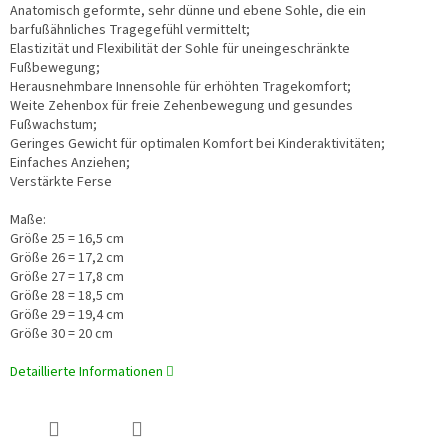
Anatomisch geformte, sehr dünne und ebene Sohle, die ein
barfußähnliches Tragegefühl vermittelt;
Elastizität und Flexibilität der Sohle für uneingeschränkte
Fußbewegung;
Herausnehmbare Innensohle für erhöhten Tragekomfort;
Weite Zehenbox für freie Zehenbewegung und gesundes
Fußwachstum;
Geringes Gewicht für optimalen Komfort bei Kinderaktivitäten;
Einfaches Anziehen;
Verstärkte Ferse
Maße:
Größe 25 = 16,5 cm
Größe 26 = 17,2 cm
Größe 27 = 17,8 cm
Größe 28 = 18,5 cm
Größe 29 = 19,4 cm
Größe 30 = 20 cm
Detaillierte Informationen