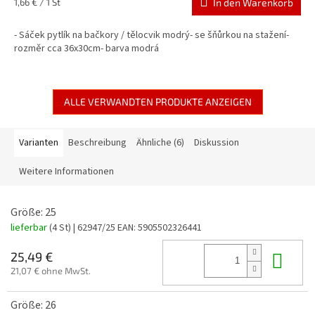
Verkaufspreis:
1,66 € / 1 St
In den Warenkorb
- Sáček pytlík na bačkory / tělocvik modrý- se šňůrkou na stažení-
rozměr cca 36x30cm- barva modrá
ALLE VERWANDTEN PRODUKTE ANZEIGEN
Varianten
Beschreibung
Ähnliche (6)
Diskussion
Weitere Informationen
Größe: 25
lieferbar
(4 St)
| 62947/25
EAN:
5905502326441
In 
25,49 €
21,07 € ohne MwSt.
Größe: 26