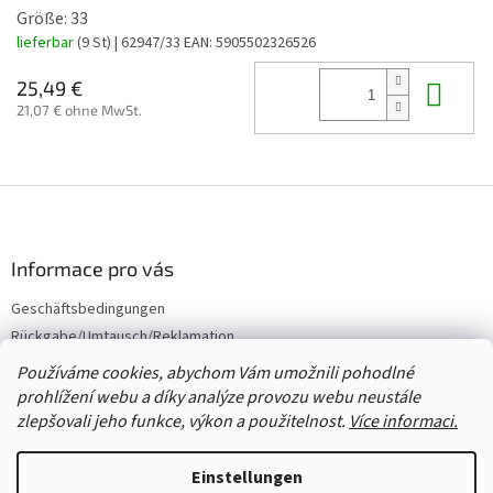
Größe: 33
lieferbar
(9 St)
| 62947/33
EAN:
5905502326526
In 
25,49 €
21,07 € ohne MwSt.
F
u
ß
z
Informace pro vás
e
Geschäftsbedingungen
i
Rückgabe/Umtausch/Reklamation
l
e
Großhandel
Používáme cookies, abychom Vám umožnili pohodlné
prohlížení webu a díky analýze provozu webu neustále
zlepšovali jeho funkce, výkon a použitelnost.
Více informaci.
Erstellt von Shoptet
Einstellungen