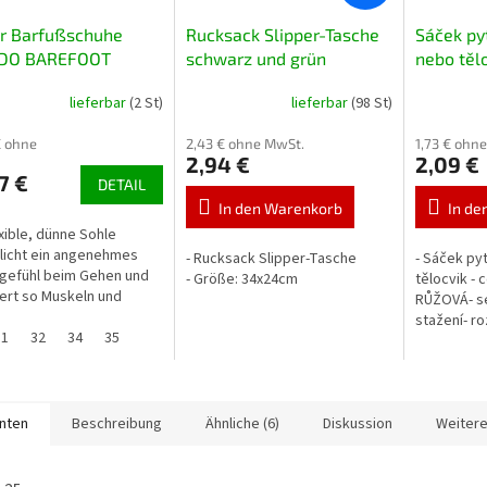
er Barfußschuhe
Rucksack Slipper-Tasche
Sáček py
DO BAREFOOT
schwarz und grün
nebo těl
001 004Y001 rosa
lieferbar
(2 St)
lieferbar
(98 St)
€ ohne
2,43 € ohne MwSt.
1,73 € ohn
2,94 €
2,09 €
7 €
DETAIL
In den Warenkorb
In de
exible, dünne Sohle
licht ein angenehmes
- Rucksack Slipper-Tasche
- Sáček pyt
gefühl beim Gehen und
- Größe: 34x24cm
tělocvik - 
iert so Muskeln und
RŮŽOVÁ- se
system. Die breite
stažení- r
artie bietet
31
32
34
35
barva růžo
hend Platz für die...
anten
Beschreibung
Ähnliche (6)
Diskussion
Weitere