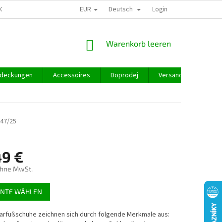
EUR
Deutsch
GROSSHANDEL
Login
WARENKORB
Warenkorb leeren
deckungen
Accessoires
Doprodej
Versand und Zahlung
47/25
49 €
ohne MwSt.
preis:
ANTE WÄHLEN
arfußschuhe zeichnen sich durch folgende Merkmale aus: