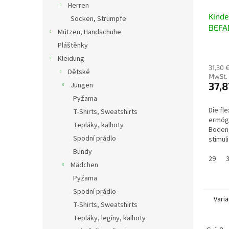
Herren
Kind
Socken, Strümpfe
BEFA
Mützen, Handschuhe
004X
Pláštěnky
Kleidung
31,30 
Dětské
MwSt.
37,8
Jungen
Pyžama
Die fl
T-Shirts, Sweatshirts
ermög
Tepláky, kalhoty
Boden
Spodní prádlo
stimul
Nerven
Bundy
Zehenp
29
Mädchen
ausreic
Pyžama
Spodní prádlo
Vari
T-Shirts, Sweatshirts
Tepláky, legíny, kalhoty