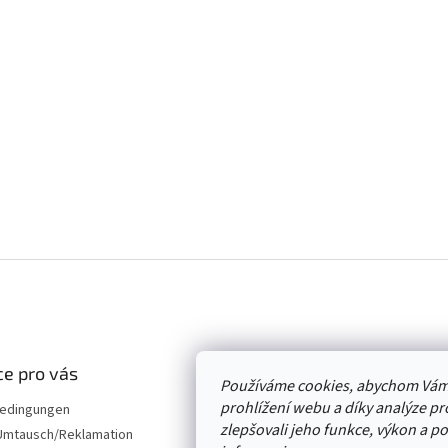
e pro vás
Používáme cookies, abychom Vám
prohlížení webu a díky analýze p
edingungen
zlepšovali jeho funkce, výkon a p
mtausch/Reklamation