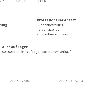
KEN
FRAGEN
TEILEN
Professioneller Ansatz
erung
Kundenbetreuung,
hervorragende
Kundenbewertungen
Alles auf Lager
50.000 Produkte auf Lager, sofort zum Verkauf
Art.-Nr.:
24362
Art.-Nr.:
882/S13