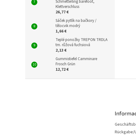
Schmetterling barefoot,
Klettverschluss
26,77 €
Sáček pytlík na bačkory /
tělocvik modrý
1,66 €
Teplé ponožky TREPON TRDLA
tm. růžová fuchsiová
2,13 €
Gummistiefel Camminare
Frosch Grün
12,72 €
F
u
ß
z
e
Informac
i
l
Geschäftsb
e
Rückgabe/U