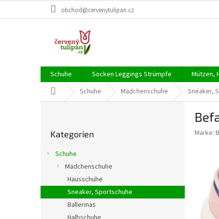
Zum
obchod@cervenytulipan.cz
Inhalt
springen
Schuhe
Socken Leggings Strümpfe
Mützen, 
Startseite
Schuhe
Mädchenschuhe
Sneaker, 
S
Befa
e
Kategorien
i
Marke:
Kategorien
überspringen
t
e
Schuhe
n
Mädchenschuhe
l
Hausschuhe
e
i
Sneaker, Sportschuhe
s
Ballerinas
t
Halbschuhe