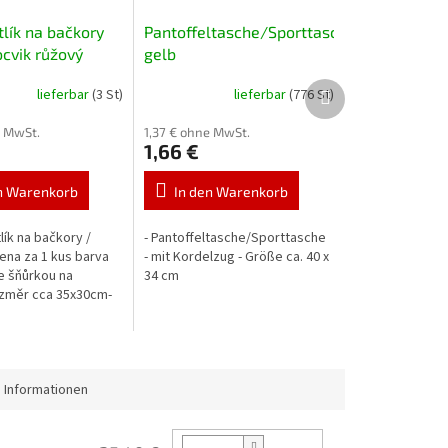
tlík na bačkory
Pantoffeltasche/Sporttasche
ocvik růžový
gelb
Nächstes
lieferbar
(3 St)
lieferbar
(776 St)
Produkt
e MwSt.
1,37 € ohne MwSt.
1,66 €
n Warenkorb
In den Warenkorb
lík na bačkory /
- Pantoffeltasche/Sporttasche
cena za 1 kus barva
- mit Kordelzug - Größe ca. 40 x
 šňůrkou na
34 cm
ozměr cca 35x30cm-
vá
 Informationen