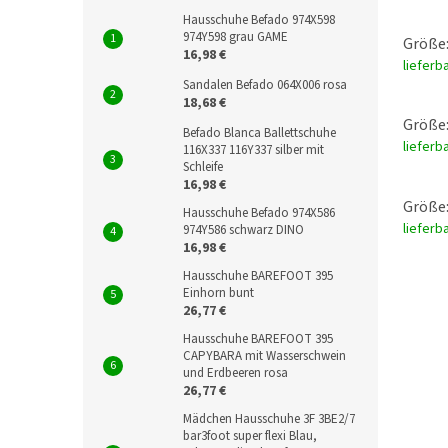
Hausschuhe Befado 974X598
974Y598 grau GAME
Größe:
16,98 €
lieferb
Sandalen Befado 064X006 rosa
18,68 €
Größe:
Befado Blanca Ballettschuhe
lieferb
116X337 116Y337 silber mit
Schleife
16,98 €
Größe:
Hausschuhe Befado 974X586
lieferb
974Y586 schwarz DINO
16,98 €
Hausschuhe BAREFOOT 395
Einhorn bunt
26,77 €
Hausschuhe BAREFOOT 395
CAPYBARA mit Wasserschwein
und Erdbeeren rosa
26,77 €
Mädchen Hausschuhe 3F 3BE2/7
bar3foot super flexi Blau,