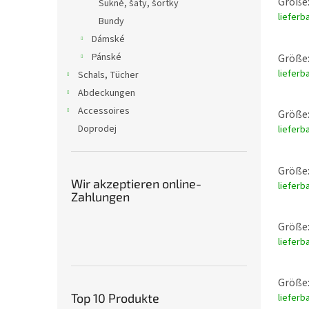
Größe:
Sukně, šaty, šortky
lieferb
Bundy
Dámské
Pánské
Größe:
lieferb
Schals, Tücher
Abdeckungen
Accessoires
Größe:
Doprodej
lieferb
Größe:
Wir akzeptieren online-
lieferb
Zahlungen
Größe:
lieferb
Größe:
Top 10 Produkte
lieferb