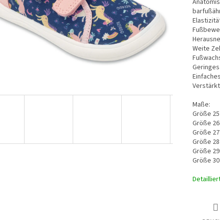
Anatomis
barfußähn
Elastizit
Fußbewe
Herausne
Weite Ze
Fußwach
Geringes 
Einfache
Verstärk
Maße:
Größe 25
Größe 26
Größe 27
Größe 28
Größe 29
Größe 30
Detaillie