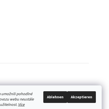
 umožnili pohodlné
Ablehnen
Akzeptieren
rovozu webu neustále
oužitelnost.
Více