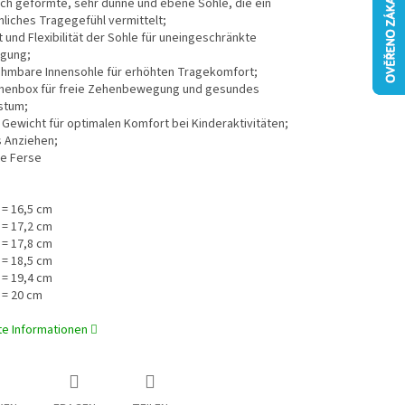
ch geformte, sehr dünne und ebene Sohle, die ein
liches Tragegefühl vermittelt;
ät und Flexibilität der Sohle für uneingeschränkte
gung;
hmbare Innensohle für erhöhten Tragekomfort;
henbox für freie Zehenbewegung und gesundes
stum;
Gewicht für optimalen Komfort bei Kinderaktivitäten;
s Anziehen;
te Ferse
 = 16,5 cm
 = 17,2 cm
 = 17,8 cm
 = 18,5 cm
 = 19,4 cm
 = 20 cm
rte Informationen