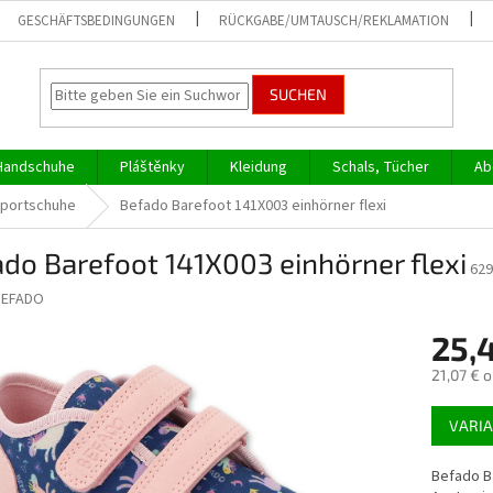
GESCHÄFTSBEDINGUNGEN
RÜCKGABE/UMTAUSCH/REKLAMATION
SUCHEN
Handschuhe
Pláštěnky
Kleidung
Schals, Tücher
Ab
Sportschuhe
Befado Barefoot 141X003 einhörner flexi
do Barefoot 141X003 einhörner flexi
629
BEFADO
25,
21,07 € 
Verkaufs
VARI
Befado B