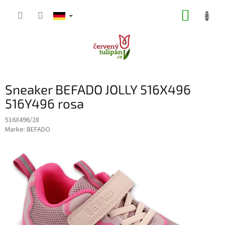
Zum
WARE
Inhalt
springen
Sneaker BEFADO JOLLY 516X496
516Y496 rosa
516X496/28
Marke:
BEFADO