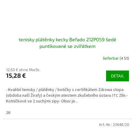
tenisky plátěnky kecky Befado 212P059 šedé
puntíkované se zvířátkem
lieferbar
(4 St)
12,63 € ohne MwSt.
15,28 €
DETAIL
- Kvalitní tenisky / plátěnky / botičky s certifikátem Zdrowa stopa
(obdoba naší Žirafy) a českým atestem zkušebního ústavu ITC Zlín.-
Kotníčkové se 2 suchými zipy- Obuv je...
26
Art.-Nr.:
23648/20