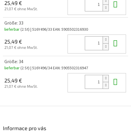
In 
25,49 €
21,07 € ohne MwSt.
Größe: 33
lieferbar
(2 St)
| 516Y496/33
EAN:
5905502316930
In 
25,49 €
21,07 € ohne MwSt.
Größe: 34
lieferbar
(2 St)
| 516Y496/34
EAN:
5905502316947
In 
25,49 €
21,07 € ohne MwSt.
F
u
ß
z
Informace pro vás