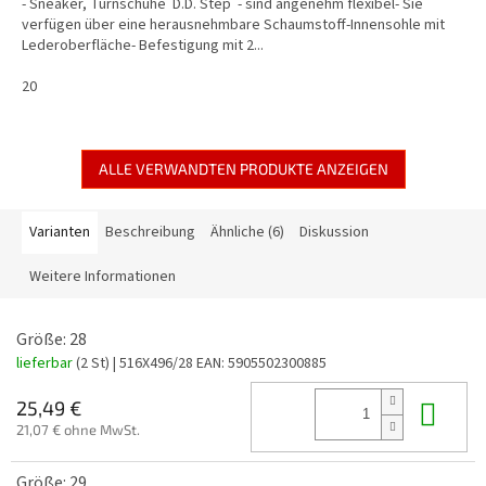
- Sneaker, Turnschuhe D.D. Step - sind angenehm flexibel- Sie
verfügen über eine herausnehmbare Schaumstoff-Innensohle mit
Lederoberfläche- Befestigung mit 2...
20
ALLE VERWANDTEN PRODUKTE ANZEIGEN
Varianten
Beschreibung
Ähnliche (6)
Diskussion
Weitere Informationen
Größe: 28
lieferbar
(2 St)
| 516X496/28
EAN:
5905502300885
In 
25,49 €
21,07 € ohne MwSt.
Größe: 29