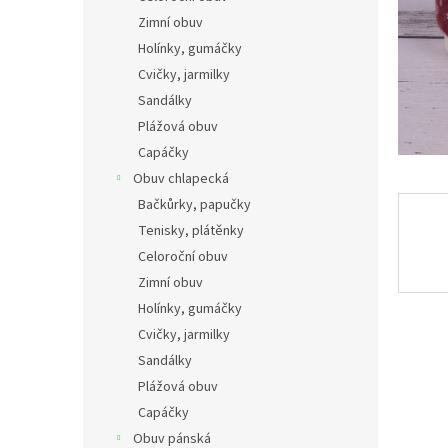
n
Zimní obuv
e
Holínky, gumáčky
l
Cvičky, jarmilky
Sandálky
Plážová obuv
Capáčky
Obuv chlapecká
Bačkůrky, papučky
Tenisky, plátěnky
Celoroční obuv
Zimní obuv
Holínky, gumáčky
Cvičky, jarmilky
Sandálky
Plážová obuv
Capáčky
Obuv pánská