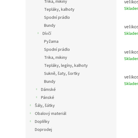
velikos
Trika, mikiny
Sklad
Tepláky, kalhoty
Spodní prádlo
Bundy
veliko
Dívčí
Sklad
Pyžama
Spodní prádlo
velikos
Trika, mikiny
Sklad
Tepláky, legíny, kalhoty
Sukně, šaty, šortky
velikos
Bundy
Sklad
Dámské
Pánské
Šály, šátky
Obalový materiál
Doplňky
Doprodej