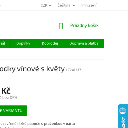
CZK
Čeština
CHOD
Přihlášení
NÁKUPNÍ
Prázdný košík
KOŠÍK
iál
Doplňky
Doprodej
Doprava a platba
Hodnocen
dky vínové s květy
17241/37
 Kč
č bez DPH
E VARIANTU
 uzavřené nízké papuče s pruženkou v nártu