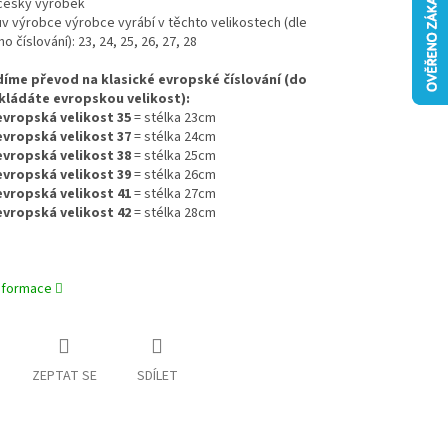
í český výrobek
uv výrobce výrobce vyrábí v těchto velikostech (dle
 číslování): 23, 24, 25, 26, 27, 28
íme převod na klasické evropské číslování (do
kládáte evropskou velikost):
evropská velikost 35
= stélka 23cm
evropská velikost 37
= stélka 24cm
evropská velikost 38
= stélka 25cm
evropská velikost 39
= stélka 26cm
evropská velikost 41
= stélka 27cm
vropská velikost 42
= stélka 28cm
informace
ZEPTAT SE
SDÍLET