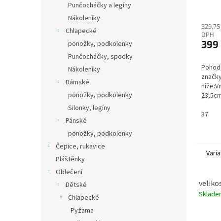
Punčocháčky a legíny
Nákoleníky
329,75
Chlapecké
DPH
399
ponožky, podkolenky
Punčocháčky, spodky
Pohodl
Nákoleníky
značk
Dámské
níže:Vn
ponožky, podkolenky
23,5cm
24,9cm
Silonky, legíny
26,2
37
Pánské
ponožky, podkolenky
Čepice, rukavice
Varia
Pláštěnky
Oblečení
velikos
Dětské
Sklad
Chlapecké
Pyžama