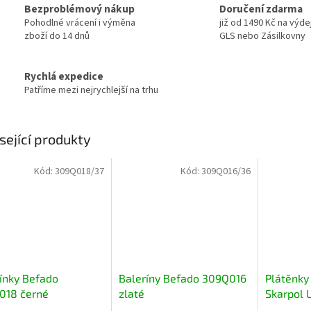
Bezproblémový nákup
Doručení zdarma
Pohodlné vrácení i výměna
již od 1490 Kč na výde
zboží do 14 dnů
GLS nebo Zásilkovny
Rychlá expedice
Patříme mezi nejrychlejší na trhu
sející produkty
Kód:
309Q018/37
Kód:
309Q016/36
ínky Befado
Baleríny Befado 309Q016
Plátěnky 
018 černé
zlaté
Skarpol 
černý me