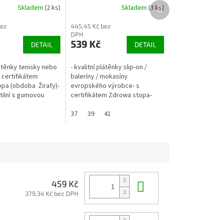
Další
Skladem
(2 ks)
Skladem
(3 ks)
produkt
bez
445,45 Kč bez
DPH
539 Kč
DETAIL
DETAIL
látěnky tenisky nebo
- kvalitní plátěnky slip-on /
 certifikátem
baleríny / mokasíny
pa (obdoba Žirafy)-
evropského výrobce- s
tilní s gumovou
certifikátem Zdrowa stopa-
odolná gumová
lehko se obouvají- z
drážka) je velmi...
prodyšných tkanin- bez
37
39
41
škodlivých substancí, v souladu
s...
Do košíku
459 Kč
379,34 Kč bez DPH