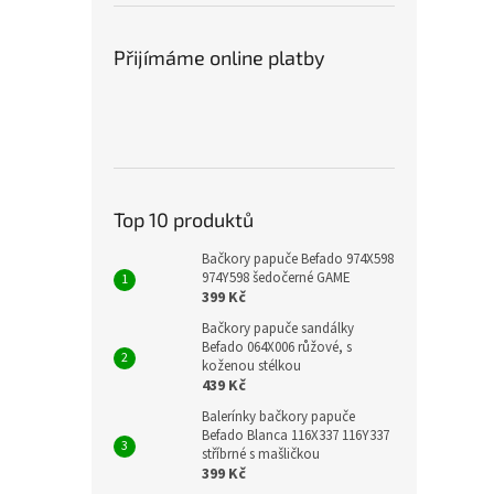
Přijímáme online platby
Top 10 produktů
Bačkory papuče Befado 974X598
974Y598 šedočerné GAME
399 Kč
Bačkory papuče sandálky
Befado 064X006 růžové, s
koženou stélkou
439 Kč
Balerínky bačkory papuče
Befado Blanca 116X337 116Y337
stříbrné s mašličkou
399 Kč