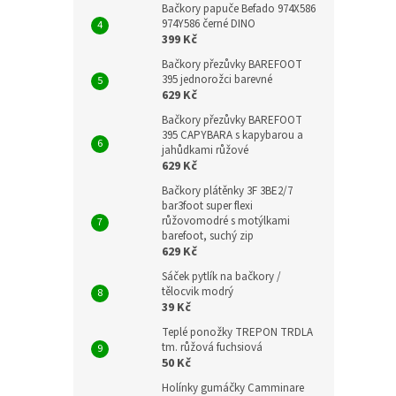
Bačkory papuče Befado 974X586
974Y586 černé DINO
399 Kč
Bačkory přezůvky BAREFOOT
395 jednorožci barevné
629 Kč
Bačkory přezůvky BAREFOOT
395 CAPYBARA s kapybarou a
jahůdkami růžové
629 Kč
Bačkory plátěnky 3F 3BE2/7
bar3foot super flexi
růžovomodré s motýlkami
barefoot, suchý zip
629 Kč
Sáček pytlík na bačkory /
tělocvik modrý
39 Kč
Teplé ponožky TREPON TRDLA
tm. růžová fuchsiová
50 Kč
Holínky gumáčky Camminare