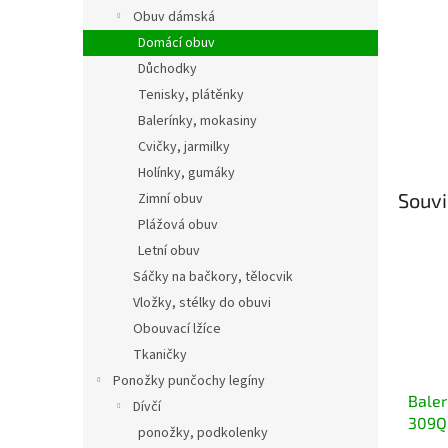
Obuv dámská
Domácí obuv
Důchodky
Tenisky, plátěnky
Balerínky, mokasiny
Cvičky, jarmilky
Holínky, gumáky
Souvi
Zimní obuv
Plážová obuv
Letní obuv
Sáčky na bačkory, tělocvik
Vložky, stélky do obuvi
Obouvací lžíce
Tkaničky
Ponožky punčochy legíny
Baler
Dívčí
309Q
ponožky, podkolenky