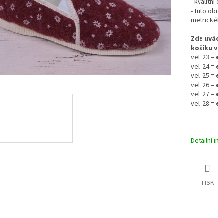
- kvalitn
- tuto ob
metrického
Zde uvád
košíku v
vel. 23 =
vel. 24 =
vel. 25 =
vel. 26 =
vel. 27 =
vel. 28 =
e
Detailní 
TISK