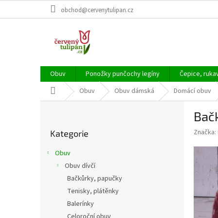
Přejít
obchod@cervenytulipan.cz
na
obsah
Obuv
Ponožky punčochy legíny
Čepice, ruka
Domů
Obuv
Obuv dámská
Domácí obuv
P
Bač
o
Přeskočit
s
Značka:
Kategorie
kategorie
t
r
Obuv
a
Obuv dívčí
n
Bačkůrky, papučky
n
í
Tenisky, plátěnky
p
Balerínky
a
Celoroční obuv