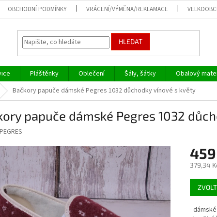
OBCHODNÍ PODMÍNKY
VRÁCENÍ/VÝMĚNA/REKLAMACE
VELKOOB
HLEDAT
vice
Pláštěnky
Oblečení
Šály, šátky
Obalový mater
Bačkory papuče dámské Pegres 1032 důchodky vínové s květy
kory papuče dámské Pegres 1032 důcho
PEGRES
459
379,34 K
Měrná
ZVOLT
cena:
- dámské