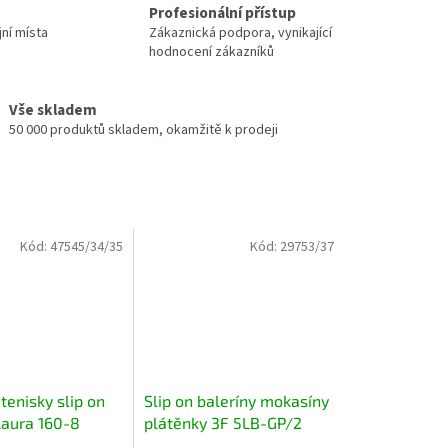
Profesionální přístup
jní místa
Zákaznická podpora, vynikající
hodnocení zákazníků
Vše skladem
50 000 produktů skladem, okamžitě k prodeji
Kód:
47545/34/35
Kód:
29753/37
tenisky slip on
Slip on baleríny mokasíny
Laura 160-8
plátěnky 3F 5LB-GP/2
lír s koženou
černé