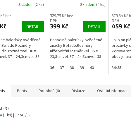
Skladem
(2 ks)
Skladem
(4 ks)
stélkou
 Kč bez
329,75 Kč bez
379,34 Kč 
DPH
DPH
 Kč
399 Kč
459 Kč
DETAIL
DETAIL
né balerínky ovědčené
Pohodlné balerínky ovědčené
- slip on p
y Befado.Rozměry
značky Befado.Rozměry
přezůvky s
itřní rozměr:vel. 36 =
níže:Vnitřní rozměr:vel. 36 =
Zdrowa sto
vel. 37 = 24,3cmvel. 38 =
23,5cmvel. 37 = 24,3cmvel. 38 =
obuv je tex
vel. 39 = 25,5cmvel. 40 =
24,9cmvel. 39 = 25,5cmvel. 40 =
podešví- 
cm
26,2cm
36
37
38
39
40
podešev (po
34/35
nty
Popis
Podobné (6)
Diskuze
Ostatní informace
t: 37
em
(1 ks)
| 17241/37