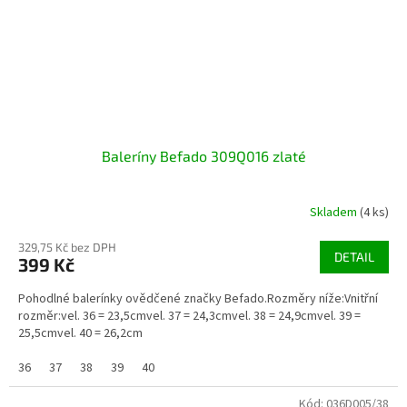
Baleríny Befado 309Q016 zlaté
Skladem
(4 ks)
329,75 Kč bez DPH
DETAIL
399 Kč
Pohodlné balerínky ovědčené značky Befado.Rozměry níže:Vnitřní
rozměr:vel. 36 = 23,5cmvel. 37 = 24,3cmvel. 38 = 24,9cmvel. 39 =
25,5cmvel. 40 = 26,2cm
36
37
38
39
40
Kód:
036D005/38