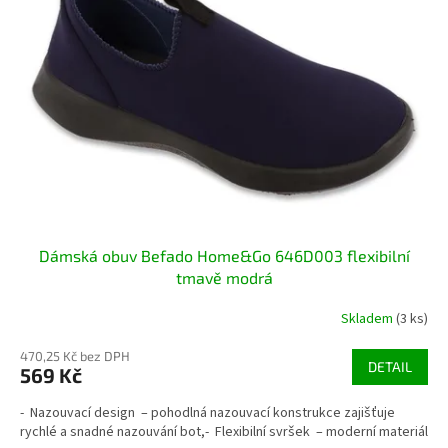
Dámská obuv Befado Home&Go 646D003 flexibilní
tmavě modrá
Skladem
(3 ks)
470,25 Kč bez DPH
DETAIL
569 Kč
- Nazouvací design – pohodlná nazouvací konstrukce zajišťuje
rychlé a snadné nazouvání bot,- Flexibilní svršek – moderní materiál