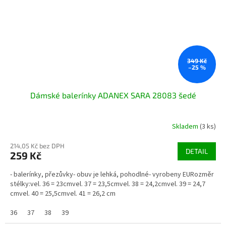
349 Kč
–25 %
Dámské balerínky ADANEX SARA 28083 šedé
Skladem
(3 ks)
214,05 Kč bez DPH
DETAIL
259 Kč
- balerínky, přezůvky- obuv je lehká, pohodlné- vyrobeny EURozměr
stélky:vel. 36 = 23cmvel. 37 = 23,5cmvel. 38 = 24,2cmvel. 39 = 24,7
cmvel. 40 = 25,5cmvel. 41 = 26,2 cm
36
37
38
39