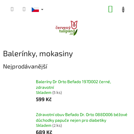
Přejít
NÁKUP
na
obsah
KOŠÍK
Balerínky, mokasiny
Nejprodávanější
Baleríny Dr Orto Befado 197D002 černé,
zdravotní
Skladem
(5 ks)
599 Kč
Zdravotní obuv Befado Dr. Orto 088D006 béžové
důchodky papuče nejen pro diabetiky
Skladem
(2 ks)
689 Kč