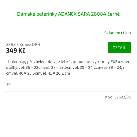
Dámské balerínky ADANEX SARA 28084 černé
Skladem
(1 ks)
288,43 Kč bez DPH
DETAIL
349 Kč
- balerínky, přezůvky- obuv je lehká, pohodlné- vyrobeny EURozměr
stélky:vel. 36 = 23cmvel. 37 = 23,5cmvel. 38 = 24,2cmvel. 39 = 24,7
cmvel. 40 = 25,5cmvel. 41 = 26,2 cm
39
Kód:
57682/36