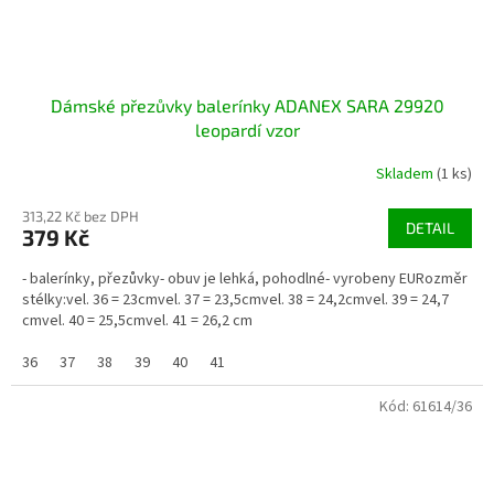
Dámské přezůvky balerínky ADANEX SARA 29920
leopardí vzor
Skladem
(1 ks)
313,22 Kč bez DPH
DETAIL
379 Kč
- balerínky, přezůvky- obuv je lehká, pohodlné- vyrobeny EURozměr
stélky:vel. 36 = 23cmvel. 37 = 23,5cmvel. 38 = 24,2cmvel. 39 = 24,7
cmvel. 40 = 25,5cmvel. 41 = 26,2 cm
36
37
38
39
40
41
Kód:
61614/36