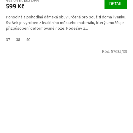
495,04 Kč bez DPH
DETAIL
599 Kč
Pohodlná a pohodlná dámská obuv určená pro použití doma i venku.
Svršek je vyroben z kvalitního měkkého materiálu, který umožňuje
přizpůsobení deformované noze. Podešev z...
37
38
40
Kód:
57685/39