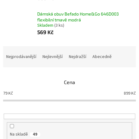
Dámská obuv Befado Home&Go 646D003
flexibilní tmavě modrá
Skladem
(3 ks)
569 Kč
Ř
a
Nejprodávanější
Nejlevnější
Nejdražší
Abecedně
z
e
n
Cena
í
p
79
Kč
899
Kč
r
o
d
u
k
t
Na skladě
49
ů