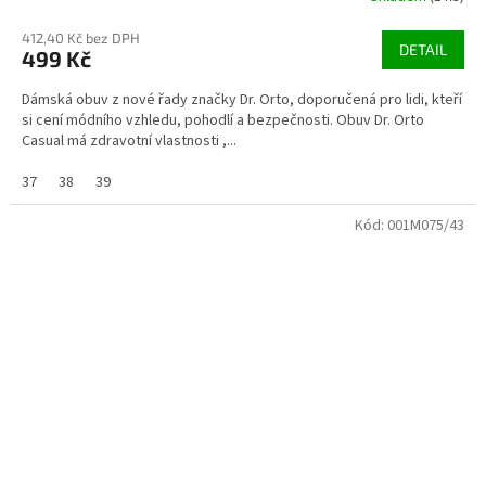
412,40 Kč bez DPH
DETAIL
499 Kč
Dámská obuv z nové řady značky Dr. Orto, doporučená pro lidi, kteří
si cení módního vzhledu, pohodlí a bezpečnosti. Obuv Dr. Orto
Casual má zdravotní vlastnosti ,...
37
38
39
Kód:
001M075/43