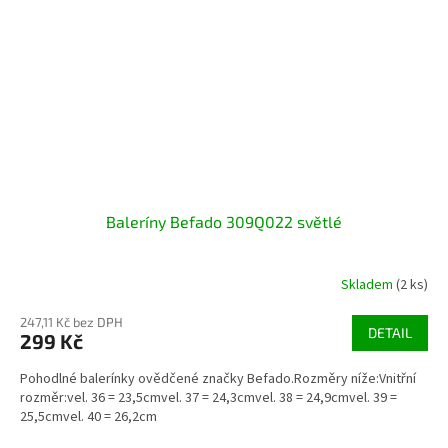
Baleríny Befado 309Q022 světlé
Skladem
(2 ks)
247,11 Kč bez DPH
DETAIL
299 Kč
Pohodlné balerínky ovědčené značky Befado.Rozměry níže:Vnitřní
rozměr:vel. 36 = 23,5cmvel. 37 = 24,3cmvel. 38 = 24,9cmvel. 39 =
25,5cmvel. 40 = 26,2cm