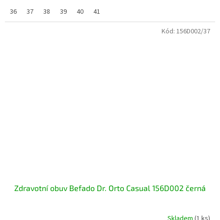
36
37
38
39
40
41
Kód:
156D002/37
Zdravotní obuv Befado Dr. Orto Casual 156D002 černá
Skladem
(1 ks)