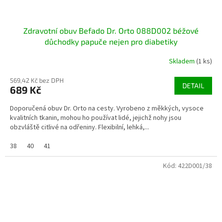
Zdravotní obuv Befado Dr. Orto 088D002 béžové
důchodky papuče nejen pro diabetiky
Skladem
(1 ks)
569,42 Kč bez DPH
DETAIL
689 Kč
Doporučená obuv Dr. Orto na cesty. Vyrobeno z měkkých, vysoce
kvalitních tkanin, mohou ho používat lidé, jejichž nohy jsou
obzvláště citlivé na odřeniny. Flexibilní, lehká,...
38
40
41
Kód:
422D001/38