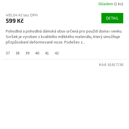
Skladem
(1 ks)
495,04 Kč bez DPH
DETAIL
599 Kč
Pohodlná a pohodlná dámská obuv určená pro použití doma i venku.
Svršek je vyroben z kvalitního měkkého materiálu, který umožňuje
přizpůsobení deformované noze. Podešev z...
37
38
39
40
41
42
Kód:
61617/36