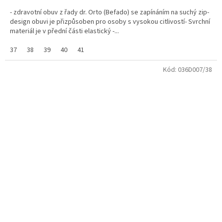
- zdravotní obuv z řady dr. Orto (Befado) se zapínáním na suchý zip-
design obuvi je přizpůsoben pro osoby s vysokou citlivostí- Svrchní
materiál je v přední části elastický -...
37
38
39
40
41
Kód:
036D007/38