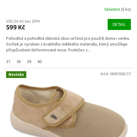
Skladem
(5 ks)
495,04 Kč bez DPH
DETAIL
599 Kč
Pohodlná a pohodlná dámská obuv určená pro použití doma i venku.
Svršek je vyroben z kvalitního měkkého materiálu, který umožňuje
přizpůsobení deformované noze. Podešev z...
37
38
39
40
Kód:
088D006/37
Novinka