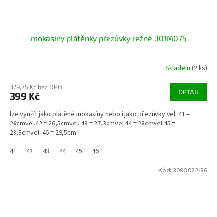
mokasíny plátěnky přezůvky režné 001M075
Skladem
(2 ks)
329,75 Kč bez DPH
DETAIL
399 Kč
lze využít jako plátěné mokasíny nebo i jako přezůvky vel. 41 =
26cmvel.42 = 26,5cmvel. 43 = 27,3cmvel.44 = 28cmvel.45 =
28,8cmvel. 46 = 29,5cm
41
42
43
44
45
46
Kód:
309Q022/36