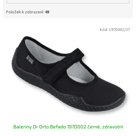
Položek k zobrazení:
49
V
Kód:
197D002/37
ý
p
i
s
p
r
o
d
u
k
t
ů
Baleríny Dr Orto Befado 197D002 černé, zdravotní