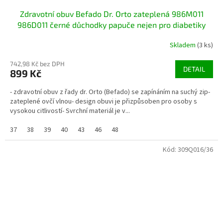
Zdravotní obuv Befado Dr. Orto zateplená 986M011
986D011 černé důchodky papuče nejen pro diabetiky
Skladem
(3 ks)
742,98 Kč bez DPH
DETAIL
899 Kč
- zdravotní obuv z řady dr. Orto (Befado) se zapínáním na suchý zip-
zateplené ovčí vlnou- design obuvi je přizpůsoben pro osoby s
vysokou citlivostí- Svrchní materiál je v...
37
38
39
40
43
46
48
Kód:
309Q016/36