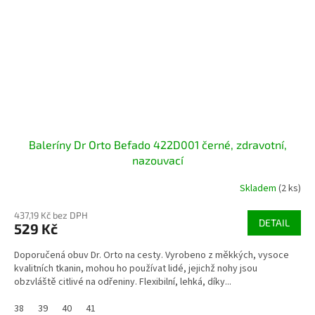
Baleríny Dr Orto Befado 422D001 černé, zdravotní,
nazouvací
Skladem
(2 ks)
437,19 Kč bez DPH
DETAIL
529 Kč
Doporučená obuv Dr. Orto na cesty. Vyrobeno z měkkých, vysoce
kvalitních tkanin, mohou ho používat lidé, jejichž nohy jsou
obzvláště citlivé na odřeniny. Flexibilní, lehká, díky...
38
39
40
41