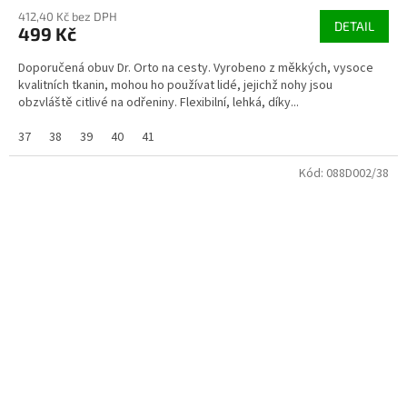
412,40 Kč bez DPH
DETAIL
499 Kč
Doporučená obuv Dr. Orto na cesty. Vyrobeno z měkkých, vysoce
kvalitních tkanin, mohou ho používat lidé, jejichž nohy jsou
obzvláště citlivé na odřeniny. Flexibilní, lehká, díky...
37
38
39
40
41
Kód:
088D002/38