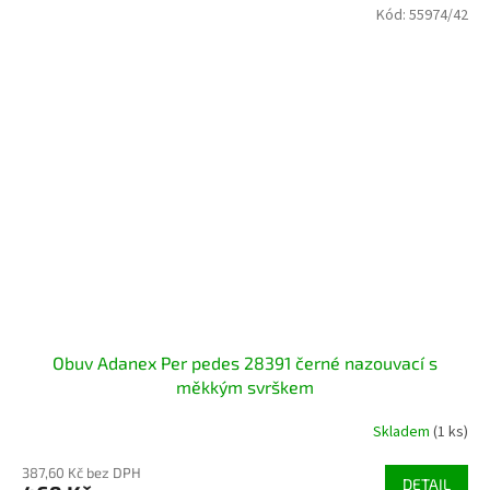
Kód:
55974/42
Obuv Adanex Per pedes 28391 černé nazouvací s
měkkým svrškem
Skladem
(1 ks)
387,60 Kč bez DPH
DETAIL