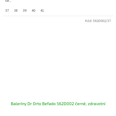
se...
37
38
39
40
41
Kód:
562D002/37
Baleríny Dr Orto Befado 562D002 černé, zdravotní