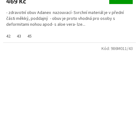
469 Kč
- zdravotní obuv Adanex nazouvací- Svrchní materiál je v přední
části měkký, poddajný - obuv je proto vhodná pro osoby s
deformitami nohou apod- s aloe vera- lze...
42
43
45
Kód:
986M011/43