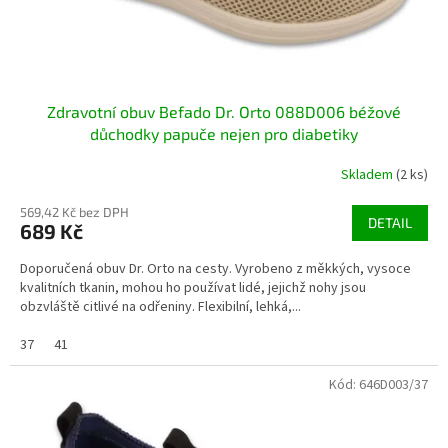
Zdravotní obuv Befado Dr. Orto 088D006 béžové
důchodky papuče nejen pro diabetiky
Skladem
(2 ks)
569,42 Kč bez DPH
DETAIL
689 Kč
Doporučená obuv Dr. Orto na cesty. Vyrobeno z měkkých, vysoce
kvalitních tkanin, mohou ho používat lidé, jejichž nohy jsou
obzvláště citlivé na odřeniny. Flexibilní, lehká,...
37
41
Kód:
646D003/37