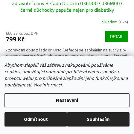
Zdravotní obuv Befado Dr. Orto 036D007 036M007
černé důchodky papuče nejen pro diabetiky
Skladem
(1 ks)
660,33 Kč bez DPH
DETAIL
799 Kč
- zdravotní obuv z řady dr. Orto (Befado) se zapínáním na suchý zip-
design obuvi je přizpůsoben pro osoby s vysokou citlivostí- Svrchní
materiál je v přední části elastický -...
Abychom zlepšili Váš zážitek z nakupování, používáme
cookies, umožňující pohodlné prohlížení webu a analýzu
37
38
40
41
46
48
provozu webu pro průběžné zlepšování jeho funkcí, výkonu a
použitelnosti.
Více informaci.
Kód:
48766/34/35
Nastavení
Odmítnout
Souhlasím
Vše skladem, zboží odesíláme každý pracovní den.