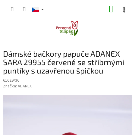
Přejít
NÁKUP
na
obsah
KOŠÍK
Dámské bačkory papuče ADANEX
SARA 29955 červené se stříbrnými
puntíky s uzavřenou špičkou
61629/36
Značka:
ADANEX