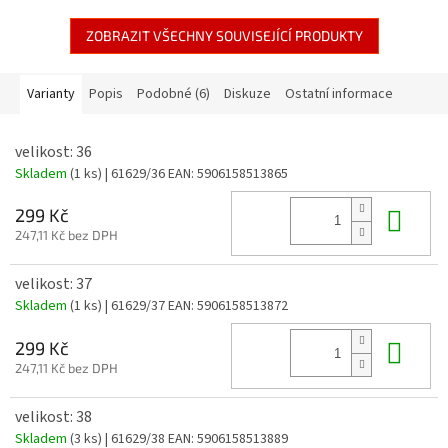
ZOBRAZIT VŠECHNY SOUVISEJÍCÍ PRODUKTY
Varianty
Popis
Podobné (6)
Diskuze
Ostatní informace
velikost: 36
Skladem
(1 ks)
| 61629/36
EAN:
5906158513865
Do 
299 Kč
247,11 Kč bez DPH
velikost: 37
Skladem
(1 ks)
| 61629/37
EAN:
5906158513872
Do 
299 Kč
247,11 Kč bez DPH
velikost: 38
Skladem
(3 ks)
| 61629/38
EAN:
5906158513889