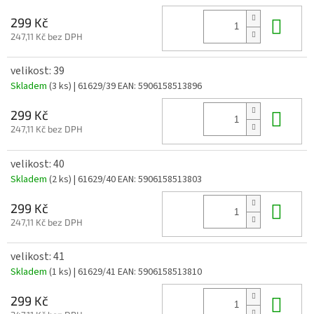
Do 
299 Kč
247,11 Kč bez DPH
velikost: 39
Skladem
(3 ks)
| 61629/39
EAN:
5906158513896
Do 
299 Kč
247,11 Kč bez DPH
velikost: 40
Skladem
(2 ks)
| 61629/40
EAN:
5906158513803
Do 
299 Kč
247,11 Kč bez DPH
velikost: 41
Skladem
(1 ks)
| 61629/41
EAN:
5906158513810
Do 
299 Kč