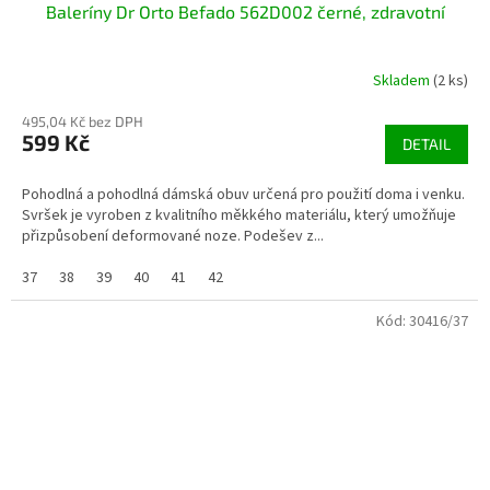
Baleríny Dr Orto Befado 562D002 černé, zdravotní
Skladem
(2 ks)
495,04 Kč bez DPH
599 Kč
DETAIL
Pohodlná a pohodlná dámská obuv určená pro použití doma i venku.
Svršek je vyroben z kvalitního měkkého materiálu, který umožňuje
přizpůsobení deformované noze. Podešev z...
37
38
39
40
41
42
Kód:
30416/37