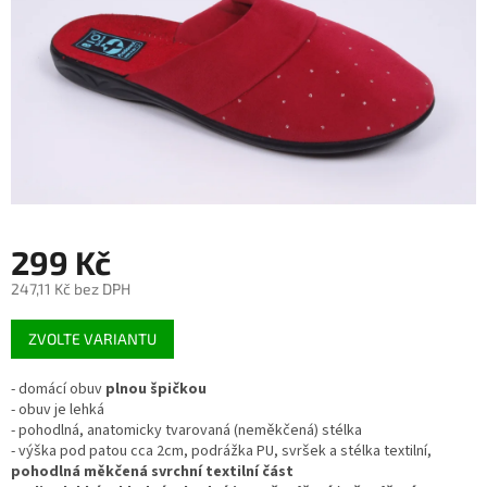
299 Kč
247,11 Kč bez DPH
Měrná
ZVOLTE VARIANTU
cena:
- domácí obuv
plnou špičkou
- obuv je lehká
- pohodlná, anatomicky tvarovaná (neměkčená) stélka
- výška pod patou cca 2cm, podrážka PU, svršek a stélka textilní,
pohodlná měkčená svrchní textilní část