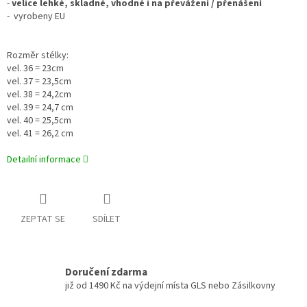
-
velice lehké, skladné, vhodné i na převážení / přenášení
- vyrobeny EU
Rozměr stélky:
vel. 36 = 23cm
vel. 37 = 23,5cm
vel. 38 = 24,2cm
vel. 39 = 24,7 cm
vel. 40 = 25,5cm
vel. 41 = 26,2 cm
Detailní informace
ZEPTAT SE
SDÍLET
Doručení zdarma
již od 1490 Kč na výdejní místa GLS nebo Zásilkovny