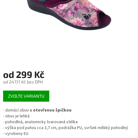
od
299 Kč
od
247,11 Kč
bez DPH
Měrná
ZVOLTE VARIANTU
cena:
- domácí obuv
s otevřenou špičkou
- obuv je lehká
- pohodlná, anatomicky tvarovaná stélka
- výška pod patou cca 3,7 cm, podrážka PU, svršek měkký pohodlný
- vyrobeny EU