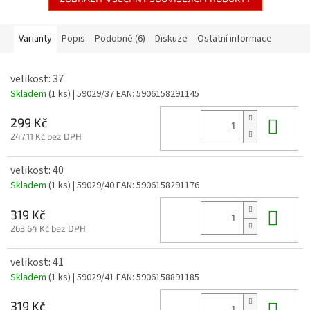
Varianty
Popis
Podobné (6)
Diskuze
Ostatní informace
velikost: 37
Skladem
(1 ks)
| 59029/37
EAN:
5906158291145
Do 
299 Kč
247,11 Kč bez DPH
velikost: 40
Skladem
(1 ks)
| 59029/40
EAN:
5906158291176
Do 
319 Kč
263,64 Kč bez DPH
velikost: 41
Skladem
(1 ks)
| 59029/41
EAN:
5906158891185
Do 
319 Kč