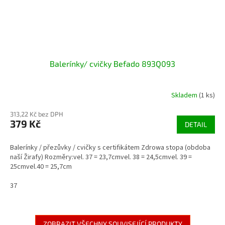
Balerínky/ cvičky Befado 893Q093
Skladem
(1 ks)
313,22 Kč bez DPH
379 Kč
DETAIL
Balerínky / přezůvky / cvičky s certifikátem Zdrowa stopa (obdoba
naší Žirafy) Rozměry:vel. 37 = 23,7cmvel. 38 = 24,5cmvel. 39 =
25cmvel.40 = 25,7cm
37
ZOBRAZIT VŠECHNY SOUVISEJÍCÍ PRODUKTY