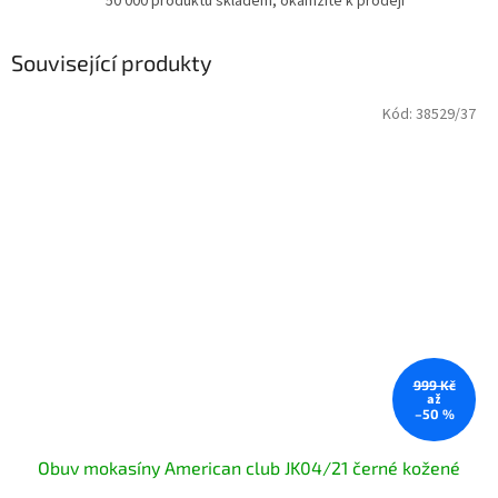
50 000 produktů skladem, okamžitě k prodeji
Související produkty
Kód:
38529/37
999 Kč
až
–50 %
Obuv mokasíny American club JK04/21 černé kožené