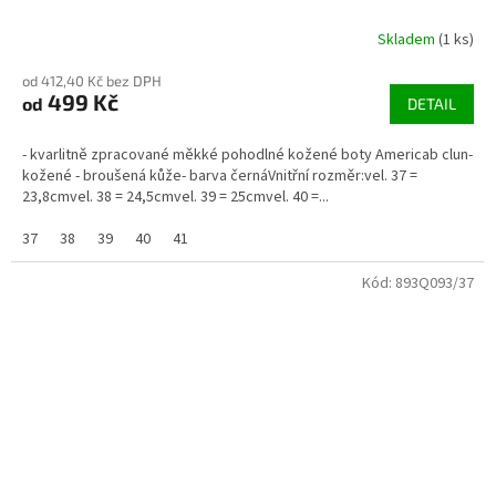
Skladem
(1 ks)
od 412,40 Kč bez DPH
499 Kč
od
DETAIL
- kvarlitně zpracované měkké pohodlné kožené boty Americab clun-
kožené - broušená kůže- barva černáVnitřní rozměr:vel. 37 =
23,8cmvel. 38 = 24,5cmvel. 39 = 25cmvel. 40 =...
37
38
39
40
41
Kód:
893Q093/37