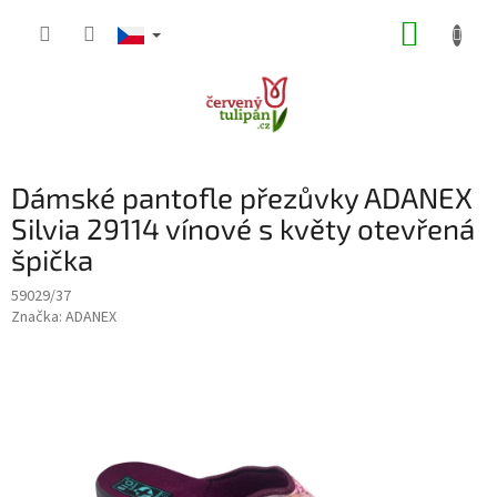
Přejít
NÁKUP
na
obsah
KOŠÍK
Dámské pantofle přezůvky ADANEX
Silvia 29114 vínové s květy otevřená
špička
59029/37
Značka:
ADANEX