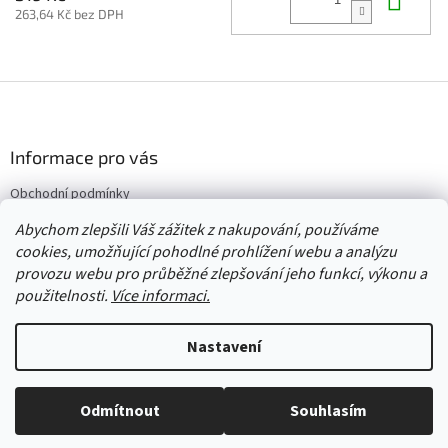
263,64 Kč bez DPH
Z
á
p
a
Informace pro vás
t
Obchodní podmínky
í
Vrácení/výměna/reklamace
Abychom zlepšili Váš zážitek z nakupování, používáme
Velkoobchod
cookies, umožňující pohodlné prohlížení webu a analýzu
provozu webu pro průběžné zlepšování jeho funkcí, výkonu a
použitelnosti.
Více informaci.
Vytvořil Shoptet
Nastavení
Copyright 2026
Červený Tulipán
. Všechna práva vyhrazena.
Upravit
Odmítnout
Souhlasím
nastavení cookies
Vše skladem, zboží odesíláme každý pracovní den.