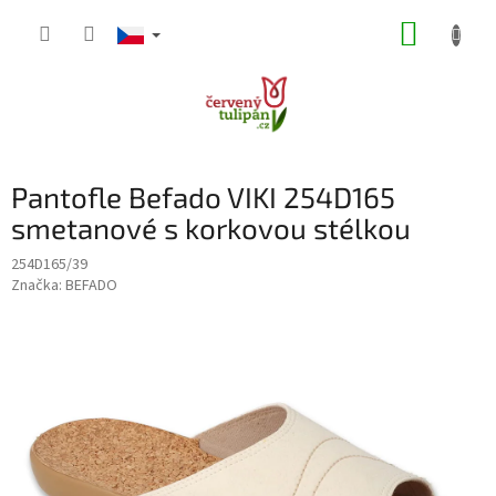
Přejít
NÁKUP
na
obsah
KOŠÍK
Pantofle Befado VIKI 254D165
smetanové s korkovou stélkou
254D165/39
Značka:
BEFADO