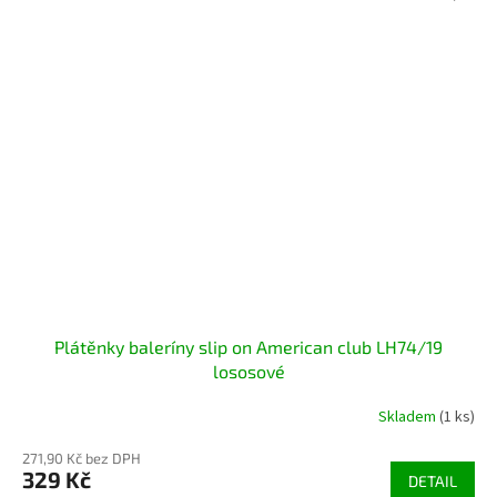
Plátěnky baleríny slip on American club LH74/19
lososové
Skladem
(1 ks)
271,90 Kč bez DPH
329 Kč
DETAIL