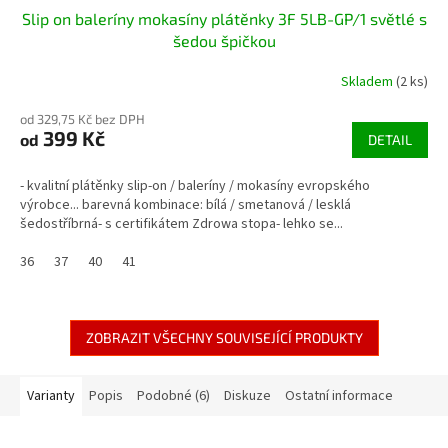
Slip on baleríny mokasíny plátěnky 3F 5LB-GP/1 světlé s
šedou špičkou
Skladem
(2 ks)
od 329,75 Kč bez DPH
399 Kč
od
DETAIL
- kvalitní plátěnky slip-on / baleríny / mokasíny evropského
výrobce... barevná kombinace: bílá / smetanová / lesklá
šedostříbrná- s certifikátem Zdrowa stopa- lehko se...
36
37
40
41
ZOBRAZIT VŠECHNY SOUVISEJÍCÍ PRODUKTY
Varianty
Popis
Podobné (6)
Diskuze
Ostatní informace