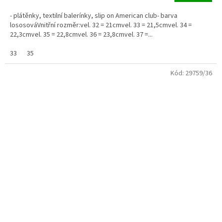
- plátěnky, textilní balerínky, slip on American club- barva
lososováVnitřní rozměr:vel. 32 = 21cmvel. 33 = 21,5cmvel. 34 =
22,3cmvel. 35 = 22,8cmvel. 36 = 23,8cmvel. 37 =...
33
35
Kód:
29759/36