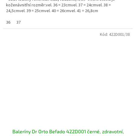
koženávnitřní rozměr:vel. 36 = 23cmvel. 37 = 24cmvel. 38 =
24,5cmvel. 39 = 25cmvel. 40 = 26cmvel. 41 = 26,8cm
36
37
Kód:
422D001/38
Baleríny Dr Orto Befado 422D001 černé, zdravotní,