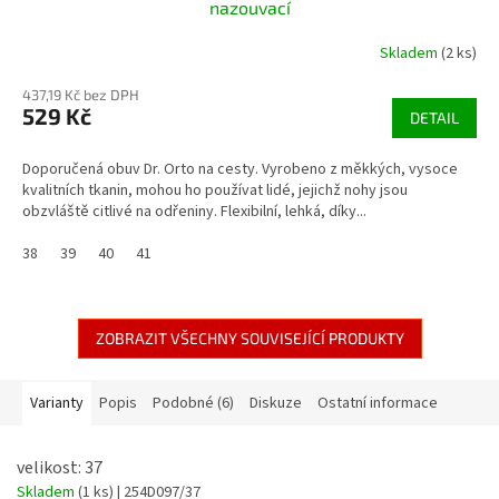
nazouvací
Skladem
(2 ks)
437,19 Kč bez DPH
529 Kč
DETAIL
Doporučená obuv Dr. Orto na cesty. Vyrobeno z měkkých, vysoce
kvalitních tkanin, mohou ho používat lidé, jejichž nohy jsou
obzvláště citlivé na odřeniny. Flexibilní, lehká, díky...
38
39
40
41
ZOBRAZIT VŠECHNY SOUVISEJÍCÍ PRODUKTY
Varianty
Popis
Podobné (6)
Diskuze
Ostatní informace
velikost: 37
Skladem
(1 ks)
| 254D097/37