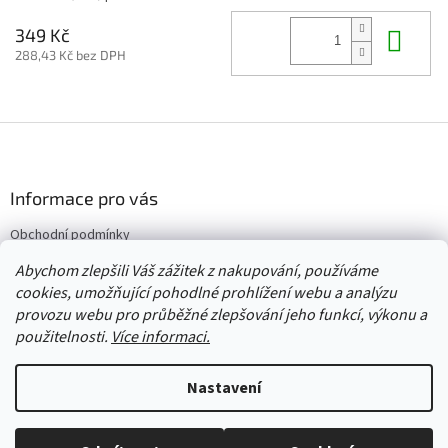
Do 
349 Kč
288,43 Kč bez DPH
Z
á
p
a
Informace pro vás
t
Obchodní podmínky
í
Vrácení/výměna/reklamace
Abychom zlepšili Váš zážitek z nakupování, používáme
Velkoobchod
cookies, umožňující pohodlné prohlížení webu a analýzu
provozu webu pro průběžné zlepšování jeho funkcí, výkonu a
použitelnosti.
Více informaci.
Vytvořil Shoptet
Nastavení
Copyright 2026
Červený Tulipán
. Všechna práva vyhrazena.
Upravit