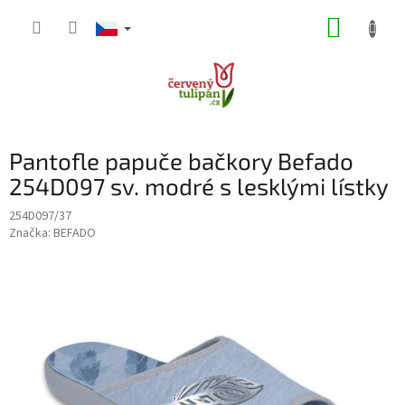
Přejít
NÁKUP
na
obsah
KOŠÍK
Pantofle papuče bačkory Befado
254D097 sv. modré s lesklými lístky
254D097/37
Značka:
BEFADO