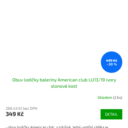
499 Kč
–30 %
Obuv lodičky baleríny American club LU13/19 ivory
slonová kost
Skladem
(2 ks)
288,43 Kč bez DPH
349 Kč
DETAIL
- obuv lodičky American club, vzdušné, letní- vnitřní stélka je