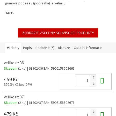
gumová podešev (podrážka) je velmi...
34/35
ZOBRAZIT VŠECHNY SOUVISEJÍCÍ PRODUKTY
Varianty
Popis
Podobné (6)
Diskuze
Ostatní informace
velikost: 36
Skladem
(1 ks)
| 61902/36
EAN:
5906158502661
Do 
459 Kč
379,34 Kč bez DPH
velikost: 37
Skladem
(2 ks)
| 61902/37
EAN:
5906158502678
Do 
479 Kč