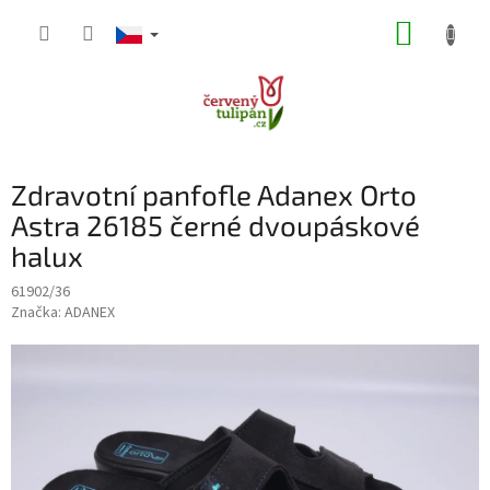
Přejít
NÁKUP
na
obsah
KOŠÍK
Zdravotní panfofle Adanex Orto
Astra 26185 černé dvoupáskové
halux
61902/36
Značka:
ADANEX