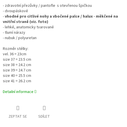
- zdravotní přezůvky / pantofle
s otevřenou špičkou
- dvoupáskové
-
vhodné pro citlivé nohy a vbočené palce / halux - měkčené na
vnitřní straně (viz. foto)
- lehké, anatomicky tvarované
- tlumí nárazy
- nubuk / polyuretan
Rozměr stélky:
vel. 36 = 23cm
size 37 = 23.5 cm
size 38 = 24.2 cm
size 39 = 24.7 cm
size 40 = 25.5 cm
size 41 = 26.2 cm
Detailní informace
ZEPTAT SE
SDÍLET