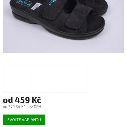
od
459 Kč
od
379,34 Kč
bez DPH
Měrná
ZVOLTE VARIANTU
cena: