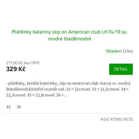
Plátěnky baleríny slip on American club LH74/19 sv.
modré bleděmodré
Skladem
(2 ks)
271,90 Kč bez DPH
329 Kč
DETAIL
- plátěnky, textilní balerínky, slip on American club- barva sv. modrá
(bleděmodrá)Vnitřní rozměr:vel. 32 = 21cmvel. 33 = 21,5cmvel. 34 =
22,3cmvel. 35 = 22,8cmvel. 36 =...
33
35
Kód:
47545/34/35