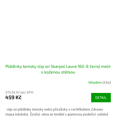
Plátěnky tenisky slip on Skarpol Laura 160-8 černý melír
s koženou stélkou
Skladem
(2 ks)
379,34 Kč bez DPH
459 Kč
DETAIL
- slip on plátěnky tenisky nebo přezůvky s certifikátem Zdrowa
stopa (obdoba Žirafy)- obuv je textilní s gumovou podešví- odolná