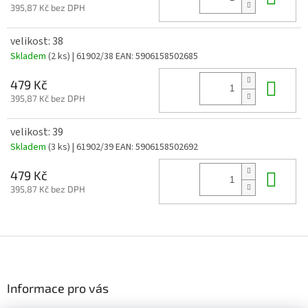
395,87 Kč bez DPH
velikost: 38
Skladem
(2 ks)
| 61902/38
EAN:
5906158502685
Do 
479 Kč
395,87 Kč bez DPH
velikost: 39
Skladem
(3 ks)
| 61902/39
EAN:
5906158502692
Do 
479 Kč
395,87 Kč bez DPH
Z
á
p
a
Informace pro vás
t