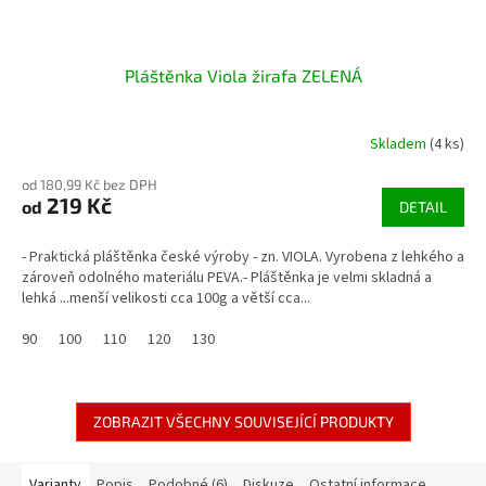
Pláštěnka Viola žirafa ZELENÁ
Skladem
(4 ks)
od 180,99 Kč bez DPH
219 Kč
od
DETAIL
- Praktická pláštěnka české výroby - zn. VIOLA. Vyrobena z lehkého a
zároveň odolného materiálu PEVA.- Pláštěnka je velmi skladná a
lehká ...menší velikosti cca 100g a větší cca...
90
100
110
120
130
ZOBRAZIT VŠECHNY SOUVISEJÍCÍ PRODUKTY
Varianty
Popis
Podobné (6)
Diskuze
Ostatní informace