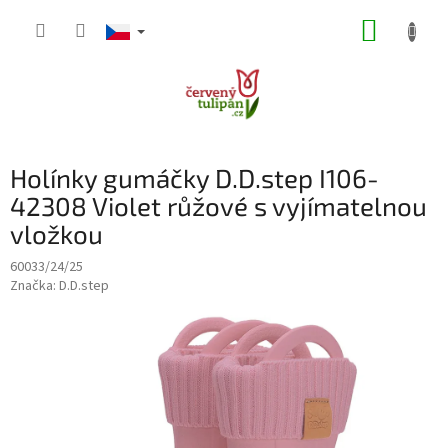
Přejít
NÁKUP
na
obsah
KOŠÍK
Holínky gumáčky D.D.step I106-
42308 Violet růžové s vyjímatelnou
vložkou
60033/24/25
Značka:
D.D.step