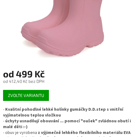
od
499 Kč
od
412,40 Kč
bez DPH
Měrná
ZVOLTE VARIANTU
cena:
-
Kvalitní pohodlné lehké holínky gumáčky D.D.step s vnitřní
vyjímatelnou teplou vložkou
-
úchyty usnadňují obouvání ... pomocí "oušek" zvládnou obutí i
malé děti :-)
- obuv je vyrobena
z výjimečně lehkého
flexibilního materiálu EVA