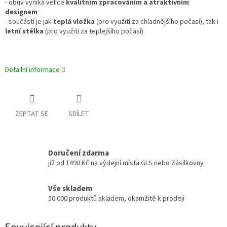
- obuv vyniká velice
kvalitním zpracováním a atraktivním
designem
- součástí je jak
teplá vložka
(pro využití za chladnějšího počasí), tak i
letní stélka
(pro využití za teplejšího počasí)
Detailní informace
ZEPTAT SE
SDÍLET
Doručení zdarma
již od 1490 Kč na výdejní místa GLS nebo Zásilkovny
Vše skladem
50 000 produktů skladem, okamžitě k prodeji
Související produkty