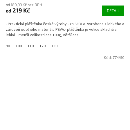
od 180,99 Kč bez DPH
219 Kč
od
DETAIL
- Praktická pláštěnka české výroby - zn. VIOLA. Vyrobena z lehkého a
zároveň odolného materiálu PEVA.- pláštěnka je velice skladná a
lehká ...menší velikosti cca 100g, větší cca...
90
100
110
120
130
Kód:
774/90