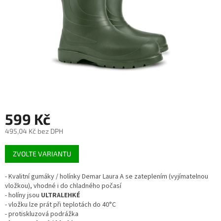
599 Kč
495,04 Kč bez DPH
Měrná
ZVOLTE VARIANTU
cena:
- Kvalitní gumáky / holínky Demar Laura A se zateplením (vyjímatelnou
vložkou), vhodné i do chladného počasí
- holíny jsou
ULTRALEHKÉ
- vložku lze prát při teplotách do 40°C
- protiskluzová podrážka