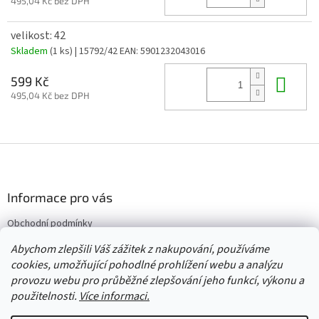
495,04 Kč bez DPH
velikost: 42
Skladem
(1 ks)
| 15792/42
EAN:
5901232043016
Do 
599 Kč
495,04 Kč bez DPH
Z
á
p
a
Informace pro vás
t
Obchodní podmínky
í
Vrácení/výměna/reklamace
Abychom zlepšili Váš zážitek z nakupování, používáme
Velkoobchod
cookies, umožňující pohodlné prohlížení webu a analýzu
provozu webu pro průběžné zlepšování jeho funkcí, výkonu a
použitelnosti.
Více informaci.