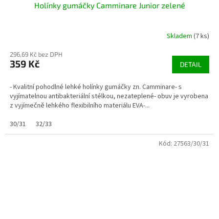
Holínky gumáčky Camminare Junior zelené
Skladem
(7 ks)
296,69 Kč bez DPH
359 Kč
DETAIL
- Kvalitní pohodlné lehké holínky gumáčky zn. Camminare- s
vyjímatelnou antibakteriální stélkou, nezateplené- obuv je vyrobena
z vyjímečně lehkého flexibilního materiálu EVA-...
30/31
32/33
Kód:
27563/30/31