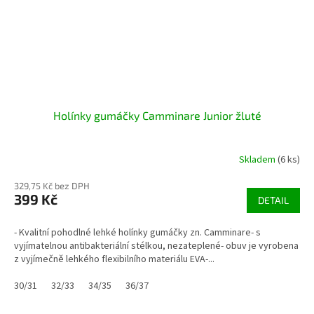
Holínky gumáčky Camminare Junior žluté
Skladem
(6 ks)
329,75 Kč bez DPH
399 Kč
DETAIL
- Kvalitní pohodlné lehké holínky gumáčky zn. Camminare- s
vyjímatelnou antibakteriální stélkou, nezateplené- obuv je vyrobena
z vyjímečně lehkého flexibilního materiálu EVA-...
30/31
32/33
34/35
36/37