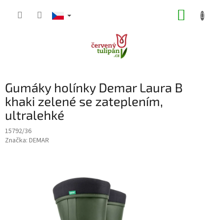
Přejít
NÁKUP
na
obsah
KOŠÍK
Gumáky holínky Demar Laura B
khaki zelené se zateplením,
ultralehké
15792/36
Značka:
DEMAR