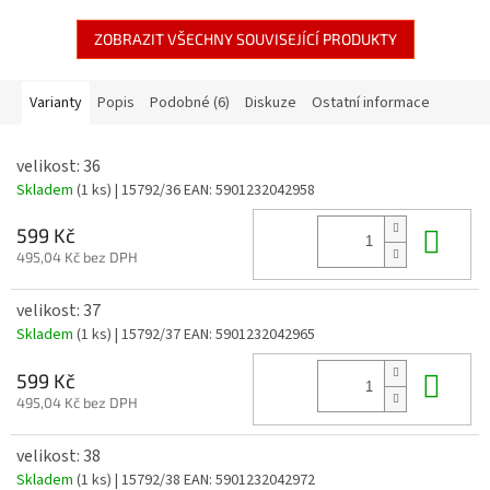
ZOBRAZIT VŠECHNY SOUVISEJÍCÍ PRODUKTY
Varianty
Popis
Podobné (6)
Diskuze
Ostatní informace
velikost: 36
Skladem
(1 ks)
| 15792/36
EAN:
5901232042958
Do 
599 Kč
495,04 Kč bez DPH
velikost: 37
Skladem
(1 ks)
| 15792/37
EAN:
5901232042965
Do 
599 Kč
495,04 Kč bez DPH
velikost: 38
Skladem
(1 ks)
| 15792/38
EAN:
5901232042972