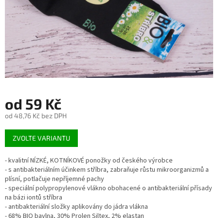
od
59 Kč
od
48,76 Kč
bez DPH
Měrná
ZVOLTE VARIANTU
cena:
- kvalitní NÍZKÉ, KOTNÍKOVÉ ponožky od českého výrobce
- s antibakteriálním účinkem stříbra, zabraňuje růstu mikroorganizmů a
plísní, potlačuje nepříjemné pachy
- speciální polypropylenové vlákno obohacené o antibakteriální přísady
na bázi iontů stříbra
- antibakteriální složky aplikovány do jádra vlákna
- 68% BIO bavlna, 30% Prolen Siltex, 2% elastan