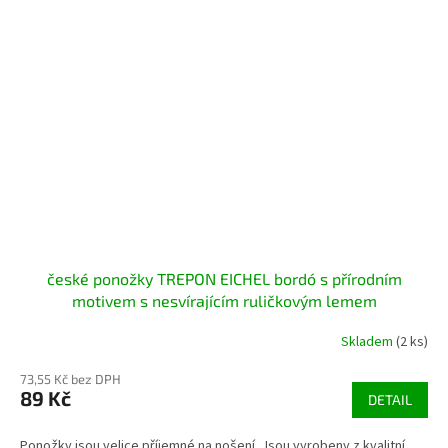
české ponožky TREPON EICHEL bordó s přírodním
motivem s nesvírajícím ruličkovým lemem
Skladem
(2 ks)
73,55 Kč bez DPH
89 Kč
DETAIL
Ponožky jsou velice příjemné na nošení. Jsou vyrobeny z kvalitní