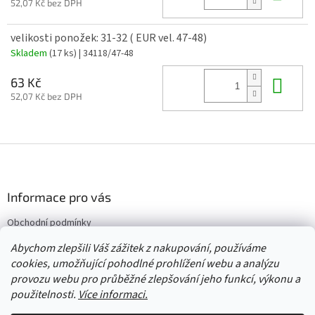
52,07 Kč bez DPH
velikosti ponožek: 31-32 ( EUR vel. 47-48)
Skladem
(17 ks)
| 34118/47-48
Do 
63 Kč
52,07 Kč bez DPH
Z
á
p
a
Informace pro vás
t
Obchodní podmínky
í
Vrácení/výměna/reklamace
Abychom zlepšili Váš zážitek z nakupování, používáme
Velkoobchod
cookies, umožňující pohodlné prohlížení webu a analýzu
provozu webu pro průběžné zlepšování jeho funkcí, výkonu a
použitelnosti.
Více informaci.