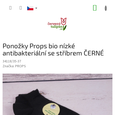
Přejít
NÁKUP
na
obsah
KOŠÍK
Ponožky Props bio nízké
antibakteriální se stříbrem ČERNÉ
34118/35-37
Značka:
PROPS