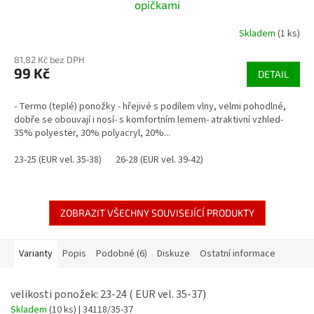
opičkami
Skladem
(1 ks)
81,82 Kč bez DPH
99 Kč
DETAIL
- Termo (teplé) ponožky - hřejivé s podílem vlny, velmi pohodlné,
dobře se obouvají i nosí- s komfortním lemem- atraktivní vzhled-
35% polyester, 30% polyacryl, 20%...
23-25 (EUR vel. 35-38)
26-28 (EUR vel. 39-42)
ZOBRAZIT VŠECHNY SOUVISEJÍCÍ PRODUKTY
Varianty
Popis
Podobné (6)
Diskuze
Ostatní informace
velikosti ponožek: 23-24 ( EUR vel. 35-37)
Skladem
(10 ks)
| 34118/35-37