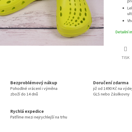
pr
Le
ul
Vh
Detailní 
TISK
Bezproblémový nákup
Doručení zdarma
Pohodlné vrácení i výměna
již od 1490 Kč na výde
zboží do 14 dnů
GLS nebo Zásilkovny
Rychlá expedice
Patříme mezi nejrychlejší na trhu