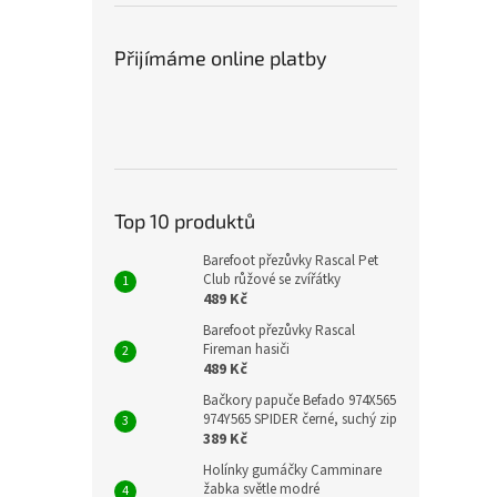
Přijímáme online platby
Top 10 produktů
Barefoot přezůvky Rascal Pet
Club růžové se zvířátky
489 Kč
Barefoot přezůvky Rascal
Fireman hasiči
489 Kč
Bačkory papuče Befado 974X565
974Y565 SPIDER černé, suchý zip
389 Kč
Holínky gumáčky Camminare
žabka světle modré