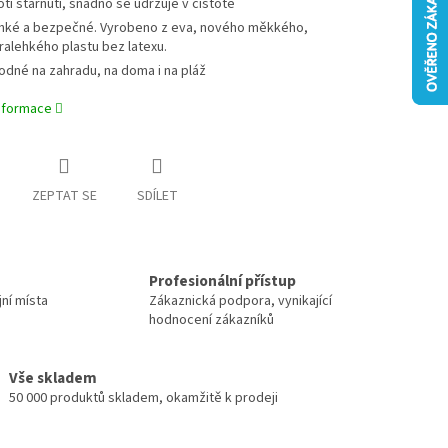
oti stárnutí, snadno se udržuje v čistotě
hké a bezpečné. Vyrobeno z eva, nového měkkého,
tralehkého plastu bez latexu.
odné na zahradu, na doma i na pláž
informace
ZEPTAT SE
SDÍLET
Profesionální přístup
jní místa
Zákaznická podpora, vynikající
hodnocení zákazníků
Vše skladem
50 000 produktů skladem, okamžitě k prodeji