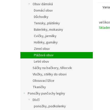
Obuv dámská
Varia
Domácí obuv
Důchodky
veliko
Tenisky, plátěnky
Sklad
Balerínky, mokasiny
Cvičky, jarmilky
Holínky, gumáky
Zimní obuv
Plážová obuv
Letní obuv
Sáčky na bačkory, tělocvik
Vložky, stélky do obuvi
Obouvací lžíce
Tkaničky
Ponožky punčochy legíny
Dívčí
ponožky, podkolenky