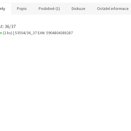
nty
Popis
Podobné (1)
Diskuze
Ostatní informace
st: 36/37
em
(2 ks)
| 53504/36_37
EAN:
5904804388287