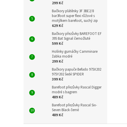
299 Kč
Bačkory plátěnky 3F 3BE2/8
bar3foot super flexi růžové s
motýlkem barefoot, suchý zip
629 Kč
Bačkory přezůvky BAREFOOT EF
395 Bat Signal černožluté
599 Kč
Holínky gumáčky Camminare
žabka modré
299 Kč
Bačkory papuče Befado 975X202
975Y202 šedé SPIDER
399 Kč
Barefoot přezůvky Rascal Digger
modré s bagrem
489 Kč
Barefoot přezůvky Rascal Six-
Seven Black černé
489 Kč
Z