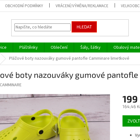
OBCHODNÍ PODMÍNKY
VRÁCENÍ/VÝMĚNA/REKLAMACE
VELKOOB
HLEDAT
vice
Pláštěnky
Oblečení
Šály, šátky
Obalový mater
Plážové boty nazouváky gumové pantofle Camminare limetkové
žové boty nazouváky gumové pantofle
CAMMINARE
199
164,46 K
Měrná
ZVOLT
cena:
Vy