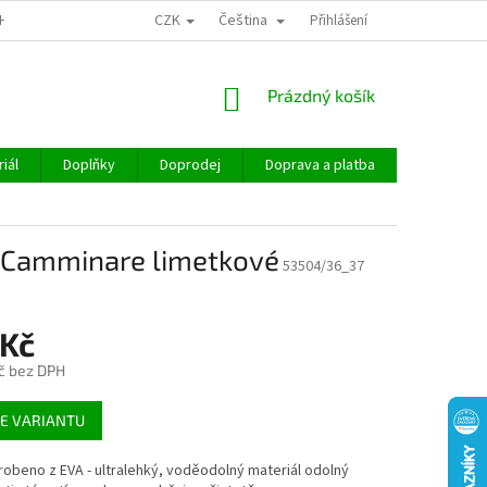
CZK
Čeština
CHOD
Přihlášení
NÁKUPNÍ
Prázdný košík
KOŠÍK
iál
Doplňky
Doprodej
Doprava a platba
Hodnocen
 Camminare limetkové
53504/36_37
 Kč
č bez DPH
E VARIANTU
robeno z EVA - ultralehký, voděodolný materiál odolný