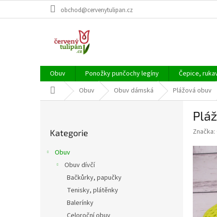
Přejít
obchod@cervenytulipan.cz
na
obsah
Obuv
Ponožky punčochy legíny
Čepice, ruka
Domů
Obuv
Obuv dámská
Plážová obuv
P
Plá
o
Přeskočit
s
Značka:
Kategorie
kategorie
t
r
Obuv
a
Obuv dívčí
n
Bačkůrky, papučky
n
í
Tenisky, plátěnky
p
Balerínky
a
Celoroční obuv