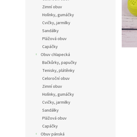
n
Zimní obuv
e
Holínky, gumáčky
l
Cvičky, jarmilky
Sandálky
Plážová obuv
Capáčky
Obuv chlapecká
Bačkůrky, papučky
Tenisky, plátěnky
Celoroční obuv
Zimní obuv
Holínky, gumáčky
Cvičky, jarmilky
Sandálky
Plážová obuv
Capáčky
Obuv pánská