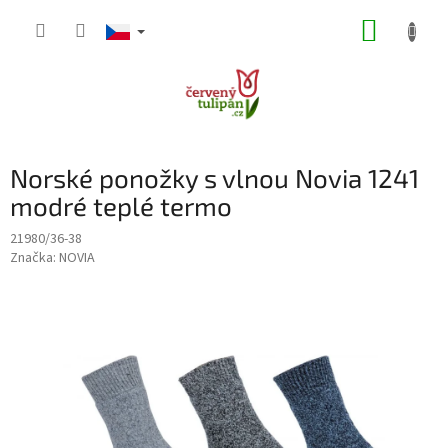
Přejít
NÁKUP
na
obsah
KOŠÍK
Norské ponožky s vlnou Novia 1241
modré teplé termo
21980/36-38
Značka:
NOVIA