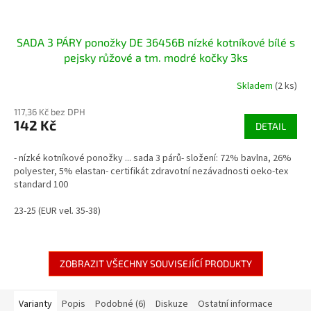
SADA 3 PÁRY ponožky DE 36456B nízké kotníkové bílé s
pejsky růžové a tm. modré kočky 3ks
Skladem
(2 ks)
117,36 Kč bez DPH
142 Kč
DETAIL
- nízké kotníkové ponožky ... sada 3 párů- složení: 72% bavlna, 26%
polyester, 5% elastan- certifikát zdravotní nezávadnosti oeko-tex
standard 100
23-25 (EUR vel. 35-38)
ZOBRAZIT VŠECHNY SOUVISEJÍCÍ PRODUKTY
Varianty
Popis
Podobné (6)
Diskuze
Ostatní informace