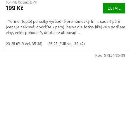
164,46 Kč bez DPH
199 Kč
DETAIL
- Termo (teplé) ponožky vyráběné pro německý trh ... sada 2 párů
(cena je celková, obdržíte 2 páry), barva dle fotky- hřejivé s podílem
vlny, velmi pohodlné, dobře se obouvají i...
23-25 (EUR vel. 35-38)
26-28 (EUR vel. 39-42)
Kód:
57814/35-38