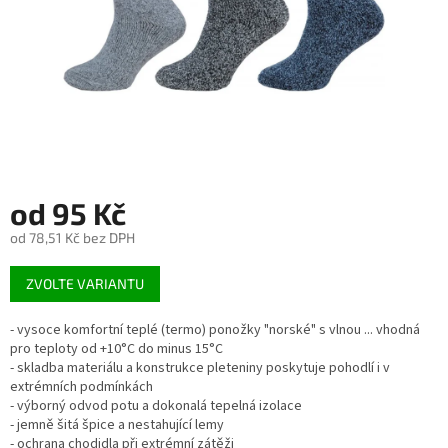
od
95 Kč
od
78,51 Kč
bez DPH
Měrná
ZVOLTE VARIANTU
cena:
- vysoce komfortní teplé (termo) ponožky "norské" s vlnou ... vhodná
pro teploty od +10°C do minus 15°C
- skladba materiálu a konstrukce pleteniny poskytuje pohodlí i v
extrémních podmínkách
- výborný odvod potu a dokonalá tepelná izolace
- jemně šitá špice a nestahující lemy
- ochrana chodidla při extrémní zátěži