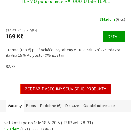
TERMO punčocháče RAF0001U bílé TEPLÉ
Skladem
(6 ks)
139,67 Kč bez DPH
169 Kč
DETAIL
- termo (teplé) punčocháče - vyrobeny v EU- atraktivní vzhled82%
Bavlna 15% Polyester 3% Elastan
92/98
ZOBRAZIT VŠECHNY SOUVISEJÍCÍ PRODUKTY
Varianty
Popis
Podobné (6)
Diskuze
Ostatní informace
velikosti ponožek: 18,5-20,5 ( EUR vel. 28-31)
Skladem
(1 ks)
| 33851/28-31