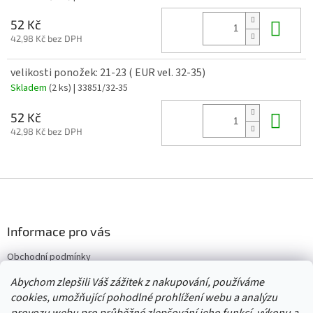
Do 
52 Kč
42,98 Kč bez DPH
velikosti ponožek: 21-23 ( EUR vel. 32-35)
Skladem
(2 ks)
| 33851/32-35
Do 
52 Kč
42,98 Kč bez DPH
Z
á
p
a
Informace pro vás
t
Obchodní podmínky
í
Vrácení/výměna/reklamace
Abychom zlepšili Váš zážitek z nakupování, používáme
Velkoobchod
cookies, umožňující pohodlné prohlížení webu a analýzu