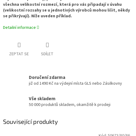
všechna velikostní rozmezí, která pro vás připadají v úvahu
(velikostní rozsahy se u jednotivých výrobců mohou lišit, někdy
se přikrývají). Níže uveden příklad.
Detailní informace
ZEPTAT SE
SDÍLET
Doručení zdarma
již od 1490 Kč na výdejní místa GLS nebo Zásilkovny
Vše skladem
50 000 produktů skladem, okamžitě k prodeji
Související produkty
Kód:
50673/80/86