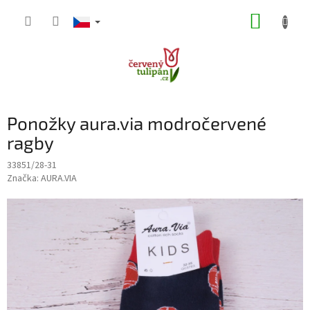
Přejít
NÁKUP
na
obsah
KOŠÍK
Ponožky aura.via modročervené
ragby
33851/28-31
Značka:
AURA.VIA