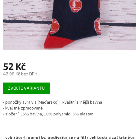
52 Kč
42,98 Kč bez DPH
Měrná
ZVOLTE VARIANTU
cena:
- ponožky aura.via (Maďarsko)... kvalitní silnější bavlna
- kvalitně zpracované
- složení: 85% bavlna, 10% polyamid, 5% elastan
-
vybíráte-li ponožky, podívejte se na filtr velikosti a zaškrtněte