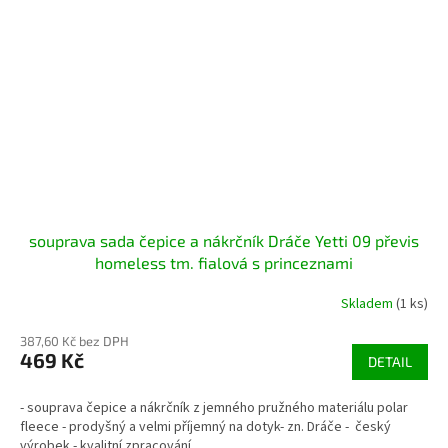
souprava sada čepice a nákrčník Dráče Yetti 09 převis
homeless tm. fialová s princeznami
Skladem
(1 ks)
387,60 Kč bez DPH
469 Kč
DETAIL
- souprava čepice a nákrčník z jemného pružného materiálu polar
fleece - prodyšný a velmi příjemný na dotyk- zn. Dráče - český
výrobek - kvalitní zpracování,...