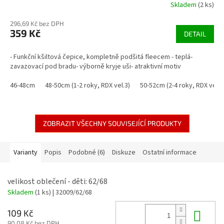
Skladem
(2 ks)
296,69 Kč bez DPH
359 Kč
DETAIL
- Funkční kšiltová čepice, kompletně podšitá fleecem - teplá-
zavazovací pod bradu- výborně kryje uši- atraktivní motiv
46-48cm
48-50cm (1-2 roky, RDX vel.3)
50-52cm (2-4 roky, RDX vel. 4
ZOBRAZIT VŠECHNY SOUVISEJÍCÍ PRODUKTY
Varianty
Popis
Podobné (6)
Diskuze
Ostatní informace
velikost oblečení - děti: 62/68
Skladem
(1 ks)
| 32009/62/68
Do 
109 Kč
90,08 Kč bez DPH