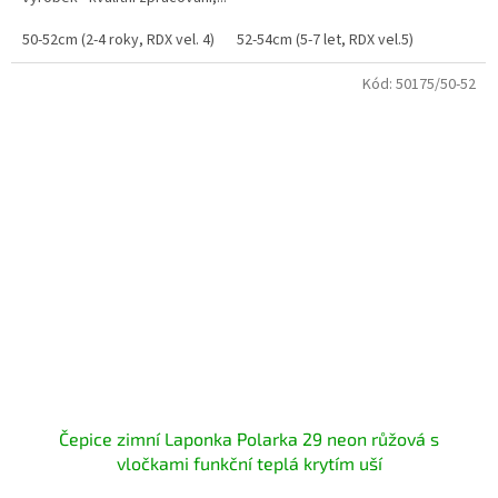
50-52cm (2-4 roky, RDX vel. 4)
52-54cm (5-7 let, RDX vel.5)
Kód:
50175/50-52
Čepice zimní Laponka Polarka 29 neon růžová s
vločkami funkční teplá krytím uší