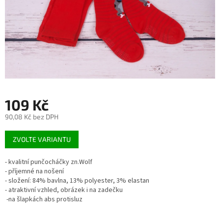
109 Kč
90,08 Kč bez DPH
Měrná
ZVOLTE VARIANTU
cena:
- kvalitní punčocháčky zn.Wolf
- příjemné na nošení
- složení: 84% bavlna, 13% polyester, 3% elastan
- atraktivní vzhled, obrázek i na zadečku
-na šlapkách abs protisluz