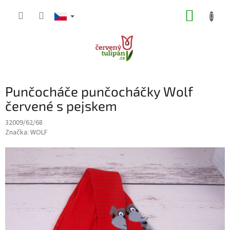
Přejít
NÁKUP
na
obsah
KOŠÍK
Punčocháče punčocháčky Wolf
červené s pejskem
32009/62/68
Značka:
WOLF