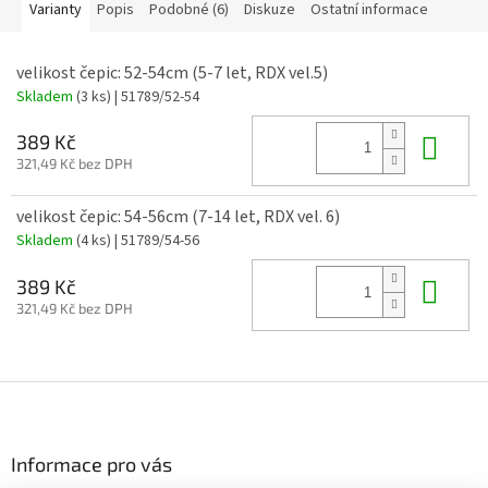
Varianty
Popis
Podobné (6)
Diskuze
Ostatní informace
velikost čepic: 52-54cm (5-7 let, RDX vel.5)
Skladem
(3 ks)
| 51789/52-54
Do 
389 Kč
321,49 Kč bez DPH
velikost čepic: 54-56cm (7-14 let, RDX vel. 6)
Skladem
(4 ks)
| 51789/54-56
Do 
389 Kč
321,49 Kč bez DPH
Z
á
p
a
Informace pro vás
t