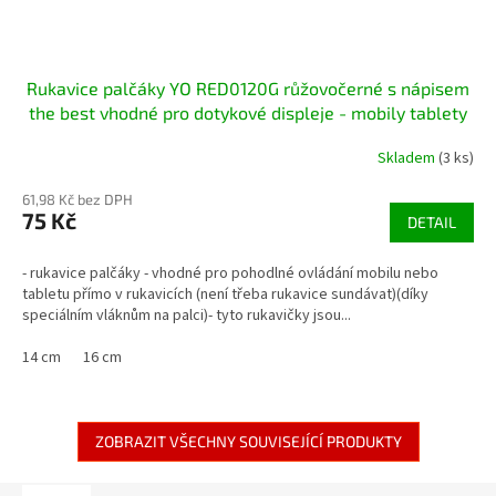
Rukavice palčáky YO RED0120G růžovočerné s nápisem
the best vhodné pro dotykové displeje - mobily tablety
Skladem
(3 ks)
61,98 Kč bez DPH
75 Kč
DETAIL
- rukavice palčáky - vhodné pro pohodlné ovládání mobilu nebo
tabletu přímo v rukavicích (není třeba rukavice sundávat)(díky
speciálním vláknům na palci)- tyto rukavičky jsou...
14 cm
16 cm
ZOBRAZIT VŠECHNY SOUVISEJÍCÍ PRODUKTY