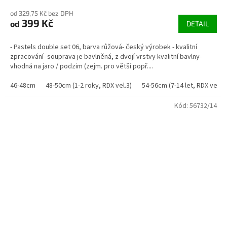
od 329,75 Kč bez DPH
399 Kč
od
DETAIL
- Pastels double set 06, barva růžová- český výrobek - kvalitní
zpracování- souprava je bavlněná, z dvojí vrstvy kvalitní bavlny-
vhodná na jaro / podzim (zejm. pro větší popř....
46-48cm
48-50cm (1-2 roky, RDX vel.3)
54-56cm (7-14 let, RDX vel. 6
Kód:
56732/14