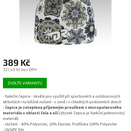
389 Kč
321,49 Kč bez DPH
Měrná
ZVOLTE VARIANTU
cena:
- funkční čepice - skvělá pro využití při sportovních a outdoorových
aktivitách i na běžné nošení - v zimě i v chladných podzimních dnech
-
čepice je zateplena příjemným proužkem z micropolarového
materiálu v oblasti čela a uší
(zbytek čepice je funkční jednovrstvý
materiál)
- složení - 80% Polyester, 20% Elastan. Podšívka 100% Polyester
- UV/UPF 50+