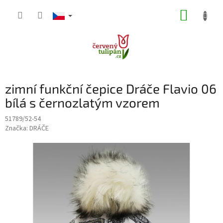
Přejít
NÁKUP
na
obsah
KOŠÍK
zimní funkční čepice Dráče Flavio 06
bílá s černozlatým vzorem
51789/52-54
Značka:
DRÁČE