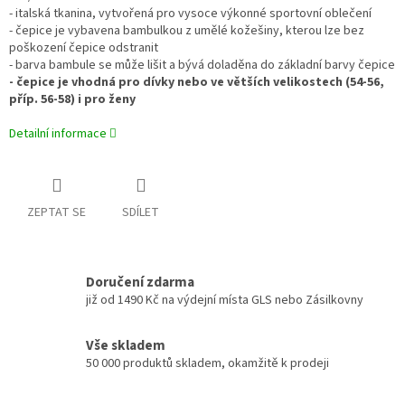
- i
talská tkanina, vytvořená pro vysoce výkonné sportovní oblečení
- čepice je vybavena bambulkou z umělé kožešiny, kterou lze bez
poškození čepice odstranit
- barva bambule se může lišit a bývá doladěna do základní barvy čepice
- čepice je vhodná pro dívky nebo ve větších velikostech (54-56,
příp. 56-58) i pro ženy
Detailní informace
ZEPTAT SE
SDÍLET
Doručení zdarma
již od 1490 Kč na výdejní místa GLS nebo Zásilkovny
Vše skladem
50 000 produktů skladem, okamžitě k prodeji