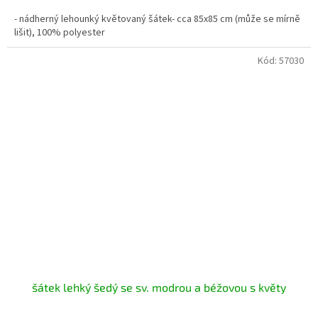
- nádherný lehounký květovaný šátek- cca 85x85 cm (může se mírně
lišit), 100% polyester
Kód:
57030
šátek lehký šedý se sv. modrou a béžovou s květy