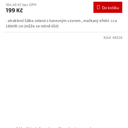
164,46 Kč bez DPH
Do košíku
199 Kč
- atraktivní šálka zelená s barevným vzorem , mačkaný efekt- cca
160x95 cm (může se mírně lišit)
Kód:
44316