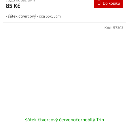
Do košíku
85 Kč
- šátek čtvercový - cca 55x55cm
Kód:
57303
šátek čtvercový červenočernobílý Trin