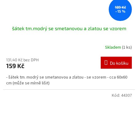
189 Kč
–15 %
šátek tm.modrý se smetanovou a zlatou se vzorem
Skladem
(1 ks)
131,40 Kč bez DPH
Do košíku
159 Kč
- šátek tm. modrý se smetanovou a zlatou - se vzorem - cca 60x60
cm (může se mírně lišit)
Kód:
44307