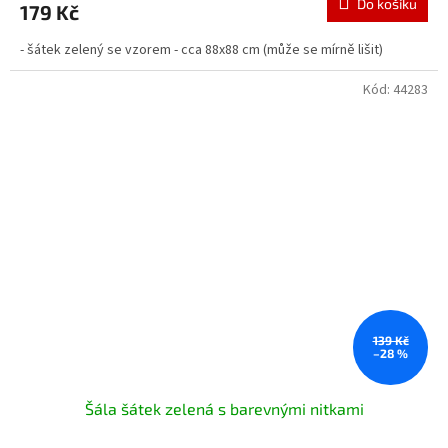
Do košíku
179 Kč
- šátek zelený se vzorem - cca 88x88 cm (může se mírně lišit)
Kód:
44283
139 Kč
–28 %
Šála šátek zelená s barevnými nitkami