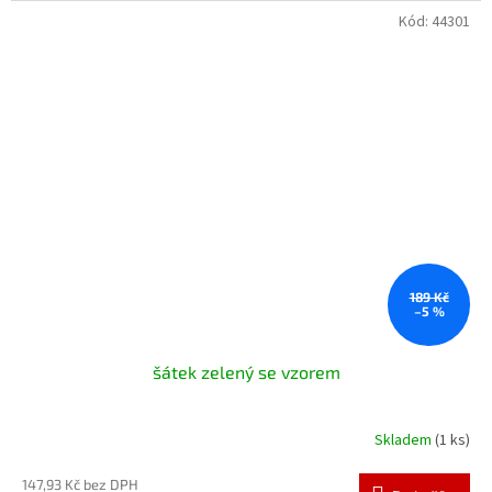
Kód:
44301
189 Kč
–5 %
šátek zelený se vzorem
Skladem
(1 ks)
147,93 Kč bez DPH