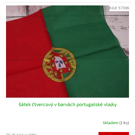
Kód:
57306
šátek čtvercový v barvách portugalské vlajky
Skladem
(1 ks)
70,25 Kč bez DPH