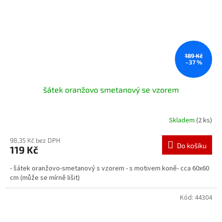
189 Kč
–37 %
šátek oranžovo smetanový se vzorem
Skladem
(2 ks)
98,35 Kč bez DPH
Do košíku
119 Kč
- šátek oranžovo-smetanový s vzorem - s motivem koně- cca 60x60
cm (může se mírně lišit)
Kód:
44304