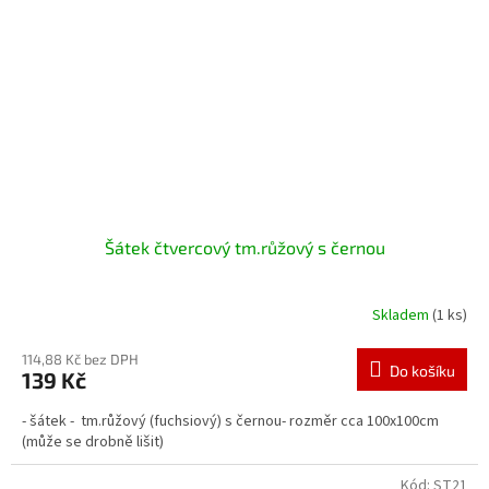
Šátek čtvercový tm.růžový s černou
Skladem
(1 ks)
114,88 Kč bez DPH
Do košíku
139 Kč
- šátek - tm.růžový (fuchsiový) s černou- rozměr cca 100x100cm
(může se drobně lišit)
Kód:
ST21