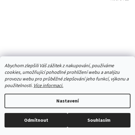
Abychom zlepšili Váš zážitek z nakupování, používáme
cookies, umožňující pohodlné prohlížení webu a analýzu
provozu webu pro průběžné zlepšování jeho funkcí, výkonu a
použitelnosti.
Více informaci.
Šála / šátek - mačkaná oranžová ST21
Nastavení
Skladem
(2 ks)
Odmítnout
Souhlasím
Vše skladem, zboží odesíláme každý pracovní den.
106,61 Kč bez DPH
Do košíku
129 Kč