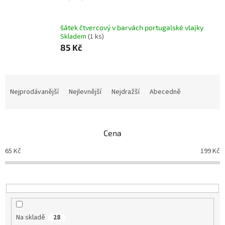
šátek čtvercový v barvách portugalské vlajky
Skladem
(1 ks)
85 Kč
Ř
a
Nejprodávanější
Nejlevnější
Nejdražší
Abecedně
z
e
n
Cena
í
p
65
Kč
199
Kč
r
o
d
u
k
t
Na skladě
28
ů