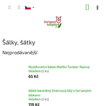
Přejít
NÁKUP
na
obsah
KOŠÍK
Šálky, šátky
Nejprodávanější
Multifunkční šátek Malfini Twister fialový
Skladem
(1 ks)
65 Kč
šátek bavlněný čtvercový bílý s červenými
lebkami
Skladem
(1 ks)
119 Kč