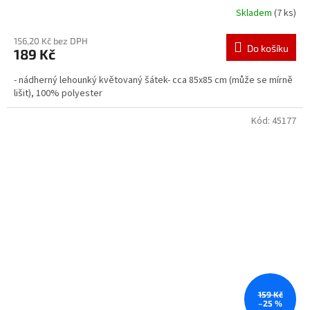
Skladem
(7 ks)
156,20 Kč bez DPH
Do košíku
189 Kč
- nádherný lehounký květovaný šátek- cca 85x85 cm (může se mírně
lišit), 100% polyester
Kód:
45177
159 Kč
–25 %