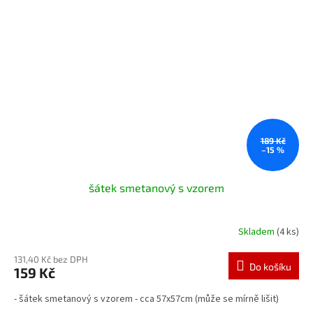
189 Kč
–15 %
šátek smetanový s vzorem
Skladem
(4 ks)
131,40 Kč bez DPH
Do košíku
159 Kč
- šátek smetanový s vzorem - cca 57x57cm (může se mírně lišit)