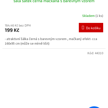
šála šátek černá mačkaná s barevným vzorem
Skladem
(1 ks)
164,46 Kč bez DPH
Do košíku
199 Kč
- atraktivní šálka černá s barevným vzorem , mačkaný efekt- cca
160x95 cm (může se mírně lišit)
Kód:
44310