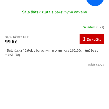
Šála šátek žlutá s barevnými nitkami
Skladem
(1 ks)
81,82 Kč bez DPH
Do košíku
99 Kč
- žlutá šálka / šátek s barevnými nitkami- cca 160x60cm (může se
mírně lišit)
Kód:
44274