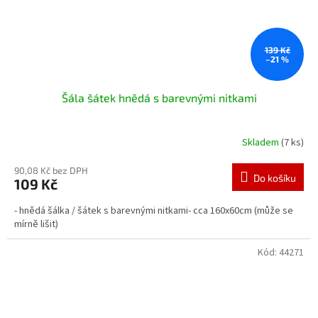
139 Kč
–21 %
Šála šátek hnědá s barevnými nitkami
Skladem
(7 ks)
90,08 Kč bez DPH
Do košíku
109 Kč
- hnědá šálka / šátek s barevnými nitkami- cca 160x60cm (může se
mírně lišit)
Kód:
44271