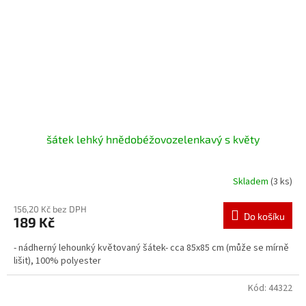
šátek lehký hnědobéžovozelenkavý s květy
Skladem
(3 ks)
156,20 Kč bez DPH
Do košíku
189 Kč
- nádherný lehounký květovaný šátek- cca 85x85 cm (může se mírně
lišit), 100% polyester
Kód:
44322