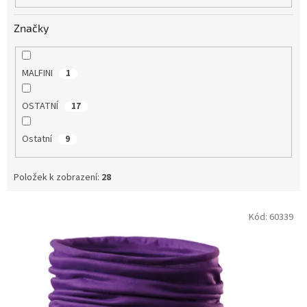
Značky
MALFINI
1
OSTATNÍ
17
Ostatní
9
Položek k zobrazení:
28
V
Kód:
60339
ý
p
i
s
p
r