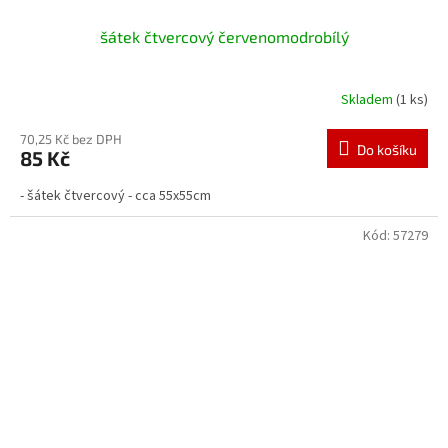
šátek čtvercový červenomodrobílý
Skladem
(1 ks)
70,25 Kč bez DPH
Do košíku
85 Kč
- šátek čtvercový - cca 55x55cm
Kód:
57279