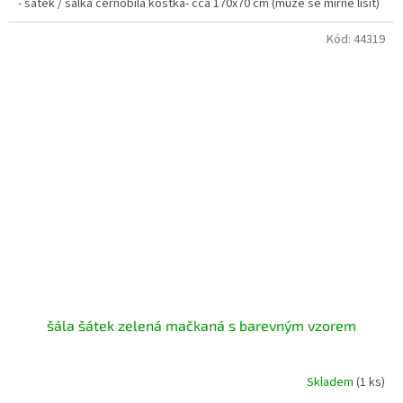
- šátek / šálka černobílá kostka- cca 170x70 cm (může se mírně lišit)
Kód:
44319
šála šátek zelená mačkaná s barevným vzorem
Skladem
(1 ks)