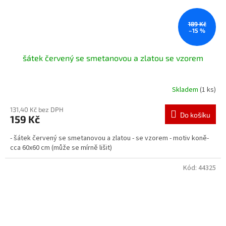
189 Kč
–15 %
šátek červený se smetanovou a zlatou se vzorem
Skladem
(1 ks)
131,40 Kč bez DPH
Do košíku
159 Kč
- šátek červený se smetanovou a zlatou - se vzorem - motiv koně-
cca 60x60 cm (může se mírně lišit)
Kód:
44325