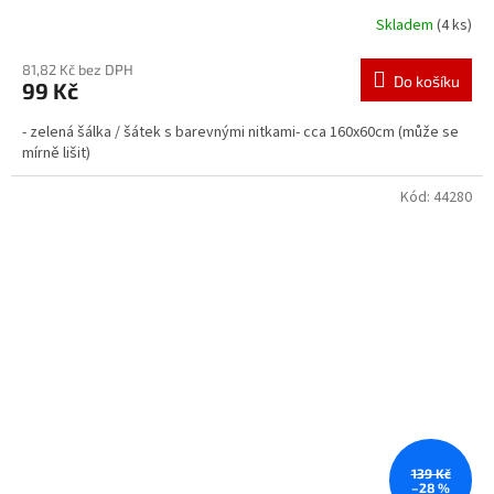
Skladem
(4 ks)
81,82 Kč bez DPH
Do košíku
99 Kč
- zelená šálka / šátek s barevnými nitkami- cca 160x60cm (může se
mírně lišit)
Kód:
44280
139 Kč
–28 %