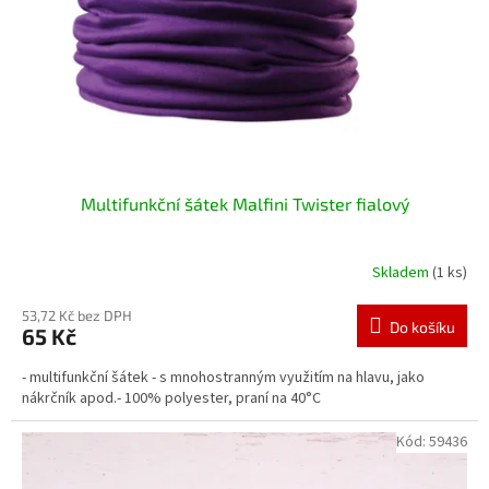
o
d
u
k
t
ů
Multifunkční šátek Malfini Twister fialový
Skladem
(1 ks)
53,72 Kč bez DPH
Do košíku
65 Kč
- multifunkční šátek - s mnohostranným využitím na hlavu, jako
nákrčník apod.- 100% polyester, praní na 40°C
Kód:
59436