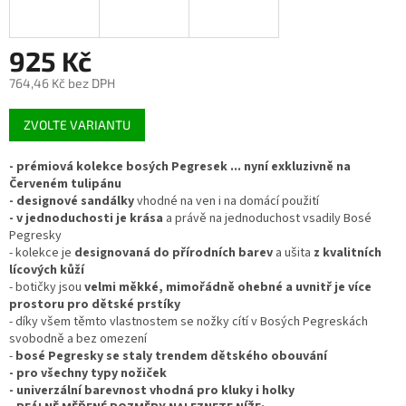
925 Kč
764,46 Kč bez DPH
Měrná
ZVOLTE VARIANTU
cena:
- prémiová kolekce bosých Pegresek ... nyní exkluzivně na
Červeném tulipánu
- designové sandálky
vhodné na ven i na domácí použití
- v jednoduchosti je krása
a právě na jednoduchost vsadily Bosé
Pegresky
- kolekce je
designovaná do přírodních barev
a ušita
z kvalitních
lícových kůží
- botičky jsou
velmi měkké, mimořádně ohebné a uvnitř je více
prostoru pro dětské prstíky
- díky všem těmto vlastnostem se nožky cítí v Bosých Pegreskách
svobodně a bez omezení
-
b
osé Pegresky se staly trendem dětského obouvání
- pro všechny typy nožiček
- univerzální barevnost vhodná pro kluky i holky