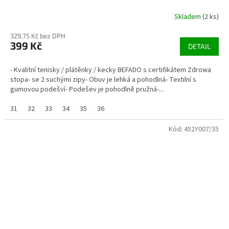
Skladem
(2 ks)
329,75 Kč bez DPH
399 Kč
DETAIL
- Kvalitní tenisky / plátěnky / kecky BEFADO s certifikátem Zdrowa
stopa- se 2 suchými zipy- Obuv je lehká a pohodlná- Textilní s
gumovou podešví- Podešev je pohodlně pružná-...
31
32
33
34
35
36
Kód:
452Y007/35