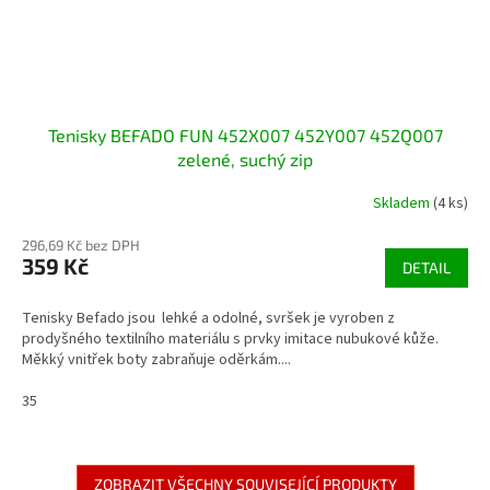
Tenisky BEFADO FUN 452X007 452Y007 452Q007
zelené, suchý zip
Skladem
(4 ks)
296,69 Kč bez DPH
359 Kč
DETAIL
Tenisky Befado jsou lehké a odolné, svršek je vyroben z
prodyšného textilního materiálu s prvky imitace nubukové kůže.
Měkký vnitřek boty zabraňuje oděrkám....
35
ZOBRAZIT VŠECHNY SOUVISEJÍCÍ PRODUKTY