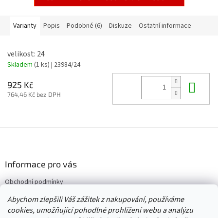
Varianty
Popis
Podobné (6)
Diskuze
Ostatní informace
velikost: 24
Skladem
(1 ks)
| 23984/24
Do 
925 Kč
764,46 Kč bez DPH
Z
á
p
a
Informace pro vás
t
Obchodní podmínky
í
Vrácení/výměna/reklamace
Abychom zlepšili Váš zážitek z nakupování, používáme
Velkoobchod
cookies, umožňující pohodlné prohlížení webu a analýzu