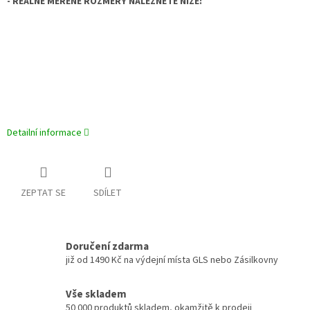
- REÁLNĚ MĚŘENÉ ROZMĚRY NALEZNETE NÍŽE:
Detailní informace
ZEPTAT SE
SDÍLET
Doručení zdarma
již od 1490 Kč na výdejní místa GLS nebo Zásilkovny
Vše skladem
50 000 produktů skladem, okamžitě k prodeji