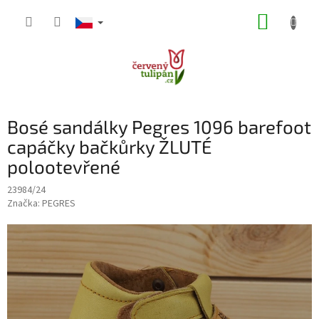
Přejít
NÁKUP
na
obsah
KOŠÍK
Bosé sandálky Pegres 1096 barefoot
capáčky bačkůrky ŽLUTÉ
polootevřené
23984/24
Značka:
PEGRES